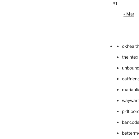
31
« Mar
okhealt
theinte
unbound
catfrien
marianli
wayward
pidfloo
bancode
betterm