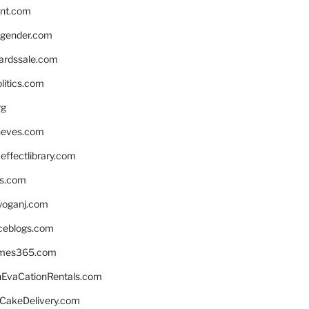
nnt.com
gender.com
ardssale.com
litics.com
rg
neves.com
ffectlibrary.com
ns.com
yoganj.com
rceblogs.com
ames365.com
EvaCationRentals.com
rCakeDelivery.com