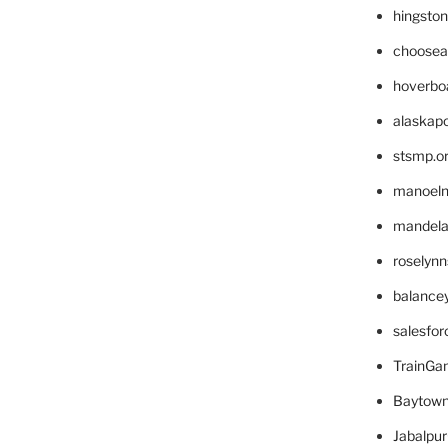
hingsto
choosea
hoverbo
alaskapo
stsmp.o
manoel
mandelae
roselyn
balance
salesfo
TrainG
Baytown
Jabalpu