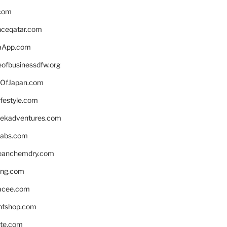
.com
enceqatar.com
aApp.com
eofbusinessdfw.org
OfJapan.com
ifestyle.com
eekadventures.com
labs.com
leanchemdry.com
ing.com
acee.com
ntshop.com
te.com