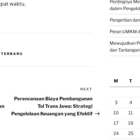
Pentingnya M
epat waktu.
dalam Pengelo
Pengertian da
Peran UMKM da
Mewujudkan Pe
dan Tantangan
 TERBARU
M
T
NEXT
Next
Post
Perencanaan Biaya Pembangunan
3
4
an
Tol Trans Jawa: Strategi
10
11
Pengelolaan Keuangan yang Efektif
17
18
24
25