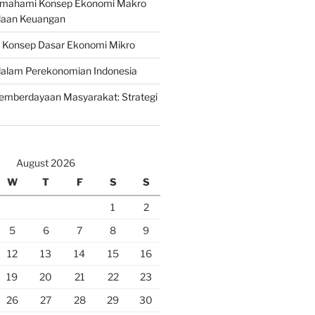
emahami Konsep Ekonomi Makro
laan Keuangan
n Konsep Dasar Ekonomi Mikro
lam Perekonomian Indonesia
mberdayaan Masyarakat: Strategi
August 2026
W
T
F
S
S
1
2
5
6
7
8
9
12
13
14
15
16
19
20
21
22
23
26
27
28
29
30