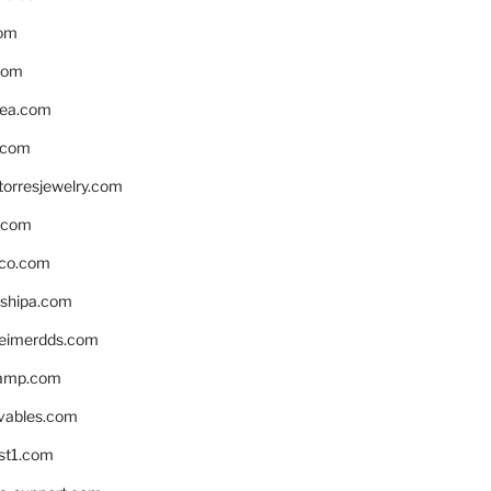
om
com
ea.com
.com
torresjewelry.com
s.com
ico.com
shipa.com
eimerdds.com
camp.com
ivables.com
st1.com