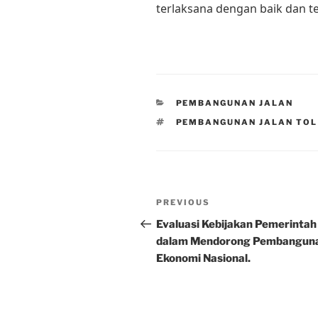
terlaksana dengan baik dan t
CATEGORIES
PEMBANGUNAN JALAN
TAGS
PEMBANGUNAN JALAN TOL
Post
Previous
PREVIOUS
navigation
Post
Evaluasi Kebijakan Pemerintah
dalam Mendorong Pembangun
Ekonomi Nasional.