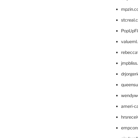
mpzin.c
stcreal.
PopUpFl
valueml
rebecca
jmpblis
drjorger
queensu
wendyw
ameri-
hrsrece
empcon