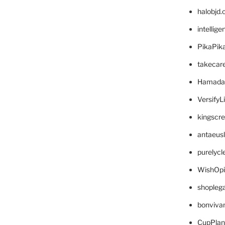
halobjd
intellig
PikaPik
takecar
Hamada
VersifyL
kingscr
antaeus
purelyc
WishOp
shopleg
bonviva
CupPlan