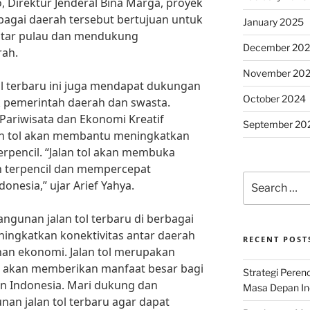
 Direktur Jenderal Bina Marga, proyek
bagai daerah tersebut bertujuan untuk
January 2025
ntar pulau dan mendukung
December 20
ah.
November 20
l terbaru ini juga mendapat dukungan
October 2024
k pemerintah daerah dan swasta.
 Pariwisata dan Ekonomi Kreatif
September 20
an tol akan membantu meningkatkan
erpencil. “Jalan tol akan membuka
ah terpencil dan mempercepat
Search
onesia,” ujar Arief Yahya.
for:
gunan jalan tol terbaru di berbagai
ingkatkan konektivitas antar daerah
RECENT POST
n ekonomi. Jalan tol merupakan
ng akan memberikan manfaat besar bagi
Strategi Per
 Indonesia. Mari dukung dan
Masa Depan Ind
n jalan tol terbaru agar dapat