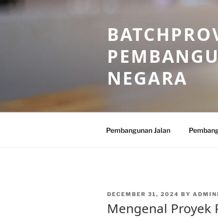
Skip
to
BATCHPROV
content
PEMBANGU
NEGARA
Pembangunan Jalan
Pembang
POSTED
DECEMBER 31, 2024
BY
ADMIN
ON
Mengenal Proyek 