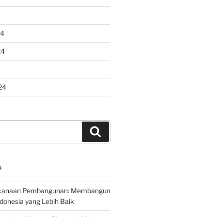
24
24
24
Search
S
encanaan Pembangunan: Membangun
onesia yang Lebih Baik