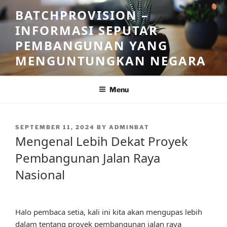
Skip
BATCHPROVISION –
to
INFORMASI SEPUTAR
content
PEMBANGUNAN YANG
MENGUNTUNGKAN NEGARA
Menu
POSTED
SEPTEMBER 11, 2024
BY
ADMINBAT
ON
Mengenal Lebih Dekat Proyek
Pembangunan Jalan Raya
Nasional
Halo pembaca setia, kali ini kita akan mengupas lebih
dalam tentang proyek pembangunan jalan raya