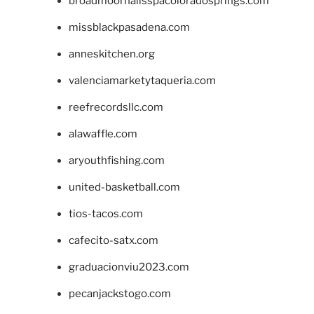
broadmoornailsspacoloradosprings.com
missblackpasadena.com
anneskitchen.org
valenciamarketytaqueria.com
reefrecordsllc.com
alawaffle.com
aryouthfishing.com
united-basketball.com
tios-tacos.com
cafecito-satx.com
graduacionviu2023.com
pecanjackstogo.com