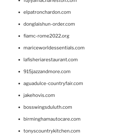
fujiyamacharleston.com
elpatronchardon.com
donglaishun-order.com
fiamc-rome2022.org
mariceworldessentials.com
lafisheriarestaurant.com
915jazzandmore.com
aguadulce-countryfair.com
jakehovis.com
bosswingsduluth.com
birminghamautocare.com
tonyscountrykitchen.com