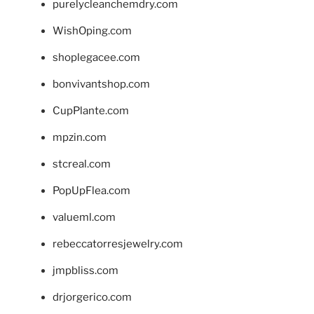
purelycleanchemdry.com
WishOping.com
shoplegacee.com
bonvivantshop.com
CupPlante.com
mpzin.com
stcreal.com
PopUpFlea.com
valueml.com
rebeccatorresjewelry.com
jmpbliss.com
drjorgerico.com