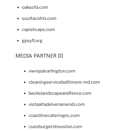
oaksofa.com
soultacohtx.com
capishcaps.com
gpsyfl.org
MEDIA PARTNER III
vwrepairarlington.com
cleaningservicebaltimore-md.com
beckslandscapeandfence.com
vistaaltadelveramendi.com
coastlinecateringnc.com
cuesburgershouston.com