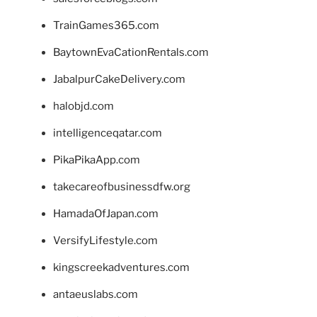
TrainGames365.com
BaytownEvaCationRentals.com
JabalpurCakeDelivery.com
halobjd.com
intelligenceqatar.com
PikaPikaApp.com
takecareofbusinessdfw.org
HamadaOfJapan.com
VersifyLifestyle.com
kingscreekadventures.com
antaeuslabs.com