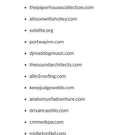
thepaperhousecollection.com
allisonwillisholley.com
solslite.org
portwayinn.com
djmaddogmusic.com
thesoundarchitects.com
allin1roofing.com
keepjudgewebb.com
anatomyofadventure.com
drivancastillo.com
cmmedspa.com
midletontkd.com