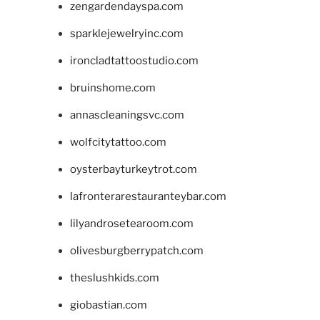
zengardendayspa.com
sparklejewelryinc.com
ironcladtattoostudio.com
bruinshome.com
annascleaningsvc.com
wolfcitytattoo.com
oysterbayturkeytrot.com
lafronterarestauranteybar.com
lilyandrosetearoom.com
olivesburgberrypatch.com
theslushkids.com
giobastian.com