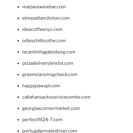
marjaeswinebar.com
elmazatlanclinton.com
ideacoffeenyc.com
odieschillicothe.com
lacantinitagalesburg.com
pizzadeliverybristol.com
greenstarsmogcheck.com
happypawspl.com
callahansautoservicecenter.com
georgiascornermarket.com
perfectfit24-7.com
portugalprivatedriver.com