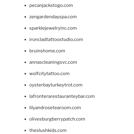
pecanjackstogo.com
zengardendayspa.com
sparklejewelryinc.com
ironcladtattoostudio.com
bruinshome.com
annascleaningsvc.com
wolfcitytattoo.com
oysterbayturkeytrot.com
lafronterarestauranteybar.com
lilyandrosetearoom.com
olivesburgberrypatch.com
theslushkids.com