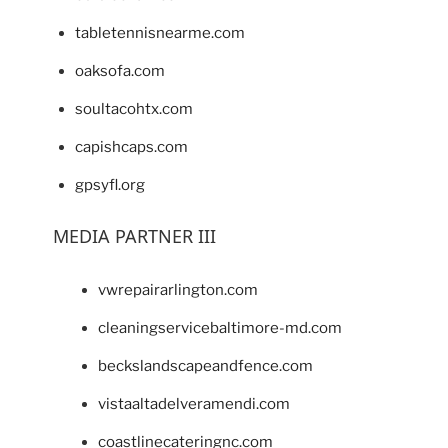
tabletennisnearme.com
oaksofa.com
soultacohtx.com
capishcaps.com
gpsyfl.org
MEDIA PARTNER III
vwrepairarlington.com
cleaningservicebaltimore-md.com
beckslandscapeandfence.com
vistaaltadelveramendi.com
coastlinecateringnc.com