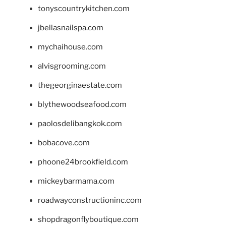
tonyscountrykitchen.com
jbellasnailspa.com
mychaihouse.com
alvisgrooming.com
thegeorginaestate.com
blythewoodseafood.com
paolosdelibangkok.com
bobacove.com
phoone24brookfield.com
mickeybarmama.com
roadwayconstructioninc.com
shopdragonflyboutique.com