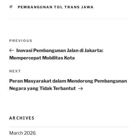
TAGS
PEMBANGUNAN TOL TRANS JAWA
Post
Previous
PREVIOUS
navigation
Post
Inovasi Pembangunan Jalan di Jakarta:
Mempercepat Mobilitas Kota
Next
NEXT
Post
Peran Masyarakat dalam Mendorong Pembangunan
Negara yang Tidak Terbantut
ARCHIVES
March 2026