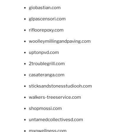
giobastian.com
glpascensori.com
rifloorepoxy.com
woolleymillingandpaving.com
uptonpvd.com
2troublegrill.com
casateranga.com
sticksandstonesstudiooh.com
walkers-treeservice.com
shopmossi.com
untamedcollectivesd.com
mxpwellness.com