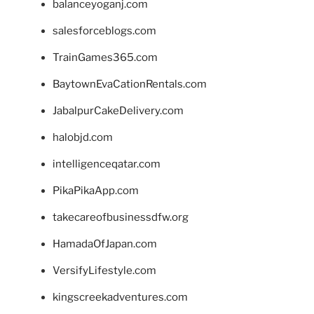
balanceyoganj.com
salesforceblogs.com
TrainGames365.com
BaytownEvaCationRentals.com
JabalpurCakeDelivery.com
halobjd.com
intelligenceqatar.com
PikaPikaApp.com
takecareofbusinessdfw.org
HamadaOfJapan.com
VersifyLifestyle.com
kingscreekadventures.com