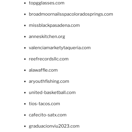
topgglasses.com
broadmoornailsspacoloradosprings.com
missblackpasadena.com
anneskitchen.org
valenciamarketytaqueria.com
reefrecordsllc.com
alawaffle.com
aryouthfishing.com
united-basketball.com
tios-tacos.com
cafecito-satx.com
graduacionviu2023.com