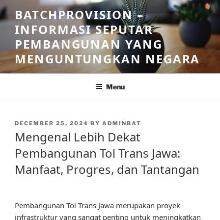
Skip
BATCHPROVISION –
to
INFORMASI SEPUTAR
content
PEMBANGUNAN YANG
MENGUNTUNGKAN NEGARA
Menu
POSTED
DECEMBER 25, 2024
BY
ADMINBAT
ON
Mengenal Lebih Dekat
Pembangunan Tol Trans Jawa:
Manfaat, Progres, dan Tantangan
Pembangunan Tol Trans Jawa merupakan proyek
infrastruktur yang sangat penting untuk meningkatkan