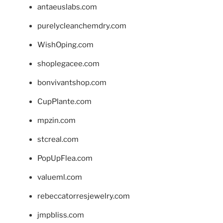
antaeuslabs.com
purelycleanchemdry.com
WishOping.com
shoplegacee.com
bonvivantshop.com
CupPlante.com
mpzin.com
stcreal.com
PopUpFlea.com
valueml.com
rebeccatorresjewelry.com
jmpbliss.com