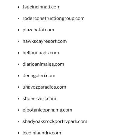
tsecincinnati.com
roderconstructiongroup.com
plazabatai.com
hawkscayresort.com
hellonquads.com
diarioanimales.com
decogaleri.com
unavozparadios.com
shoes-vert.com
elbotanicopanama.com
shadyoaksrockportrvpark.com
jccoinlaundry.com