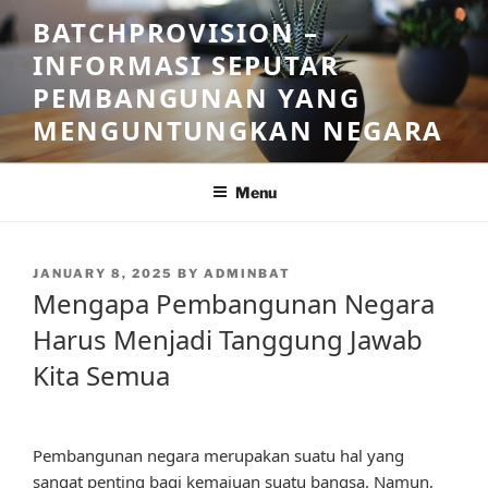
Skip
BATCHPROVISION –
to
INFORMASI SEPUTAR
content
PEMBANGUNAN YANG
MENGUNTUNGKAN NEGARA
Menu
POSTED
JANUARY 8, 2025
BY
ADMINBAT
ON
Mengapa Pembangunan Negara
Harus Menjadi Tanggung Jawab
Kita Semua
Pembangunan negara merupakan suatu hal yang
sangat penting bagi kemajuan suatu bangsa. Namun,