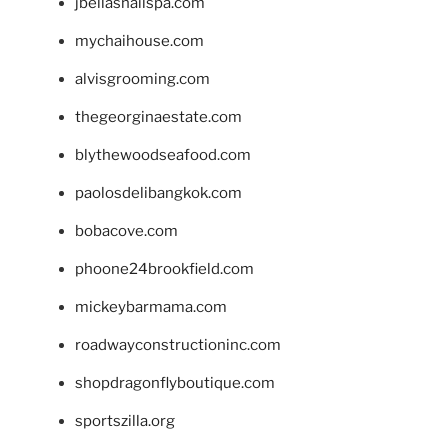
jbellasnailspa.com
mychaihouse.com
alvisgrooming.com
thegeorginaestate.com
blythewoodseafood.com
paolosdelibangkok.com
bobacove.com
phoone24brookfield.com
mickeybarmama.com
roadwayconstructioninc.com
shopdragonflyboutique.com
sportszilla.org