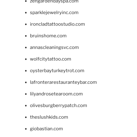
zengardendayspa.com
sparklejewelryinc.com
ironcladtattoostudio.com
bruinshome.com
annascleaningsvc.com
wolfcitytattoo.com
oysterbayturkeytrot.com
lafronterarestauranteybar.com
lilyandrosetearoom.com
olivesburgberrypatch.com
theslushkids.com
giobastian.com