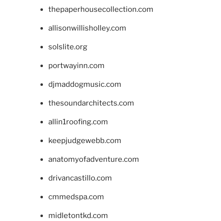
thepaperhousecollection.com
allisonwillisholley.com
solslite.org
portwayinn.com
djmaddogmusic.com
thesoundarchitects.com
allin1roofing.com
keepjudgewebb.com
anatomyofadventure.com
drivancastillo.com
cmmedspa.com
midletontkd.com