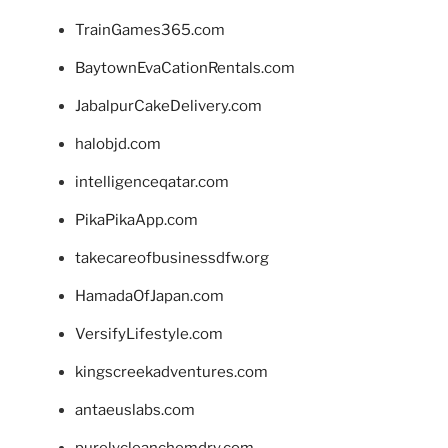
TrainGames365.com
BaytownEvaCationRentals.com
JabalpurCakeDelivery.com
halobjd.com
intelligenceqatar.com
PikaPikaApp.com
takecareofbusinessdfw.org
HamadaOfJapan.com
VersifyLifestyle.com
kingscreekadventures.com
antaeuslabs.com
purelycleanchemdry.com