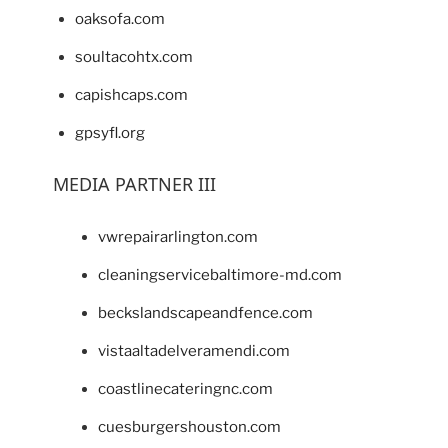
oaksofa.com
soultacohtx.com
capishcaps.com
gpsyfl.org
MEDIA PARTNER III
vwrepairarlington.com
cleaningservicebaltimore-md.com
beckslandscapeandfence.com
vistaaltadelveramendi.com
coastlinecateringnc.com
cuesburgershouston.com