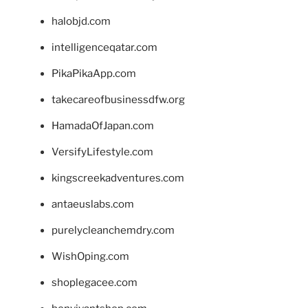
halobjd.com
intelligenceqatar.com
PikaPikaApp.com
takecareofbusinessdfw.org
HamadaOfJapan.com
VersifyLifestyle.com
kingscreekadventures.com
antaeuslabs.com
purelycleanchemdry.com
WishOping.com
shoplegacee.com