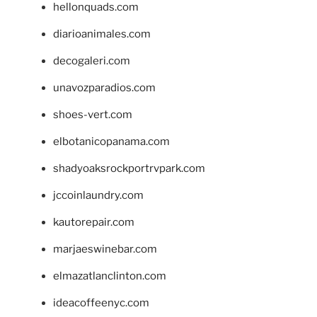
hellonquads.com
diarioanimales.com
decogaleri.com
unavozparadios.com
shoes-vert.com
elbotanicopanama.com
shadyoaksrockportrvpark.com
jccoinlaundry.com
kautorepair.com
marjaeswinebar.com
elmazatlanclinton.com
ideacoffeenyc.com