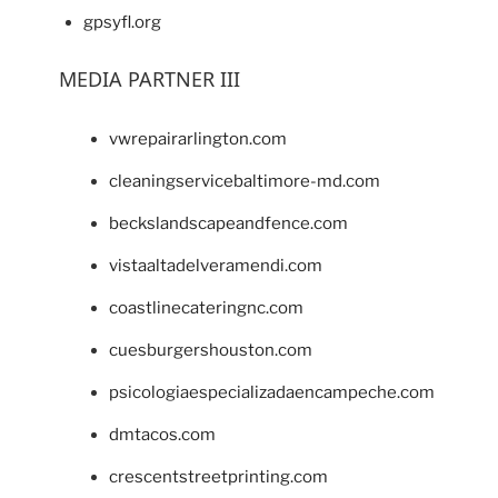
gpsyfl.org
MEDIA PARTNER III
vwrepairarlington.com
cleaningservicebaltimore-md.com
beckslandscapeandfence.com
vistaaltadelveramendi.com
coastlinecateringnc.com
cuesburgershouston.com
psicologiaespecializadaencampeche.com
dmtacos.com
crescentstreetprinting.com