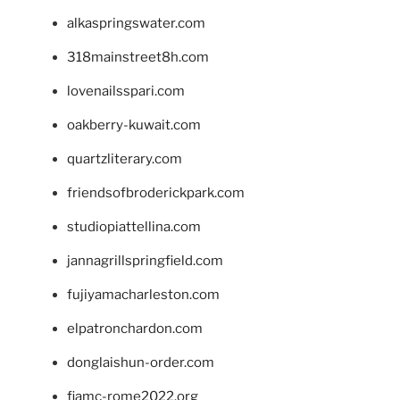
alkaspringswater.com
318mainstreet8h.com
lovenailsspari.com
oakberry-kuwait.com
quartzliterary.com
friendsofbroderickpark.com
studiopiattellina.com
jannagrillspringfield.com
fujiyamacharleston.com
elpatronchardon.com
donglaishun-order.com
fiamc-rome2022.org