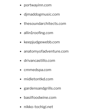
portwayinn.com
djmaddogmusic.com
thesoundarchitects.com
allin1roofing.com
keepjudgewebb.com
anatomyofadventure.com
drivancastillo.com
cmmedspa.com
midletontkd.com
gardensandgrills.com
basilfoodwine.com
nikko-tochigi.net