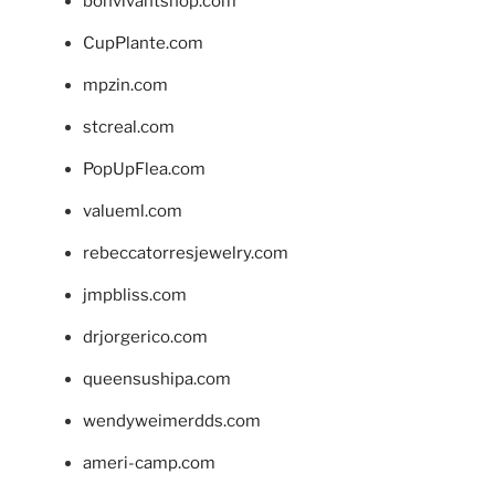
bonvivantshop.com
CupPlante.com
mpzin.com
stcreal.com
PopUpFlea.com
valueml.com
rebeccatorresjewelry.com
jmpbliss.com
drjorgerico.com
queensushipa.com
wendyweimerdds.com
ameri-camp.com