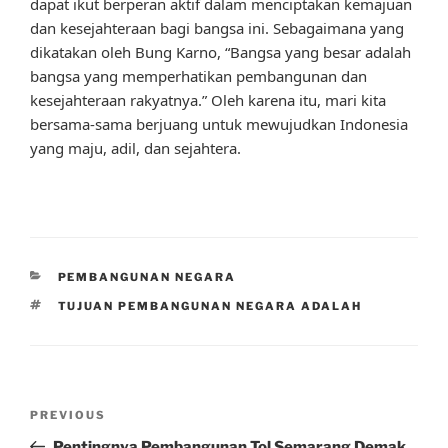
dapat ikut berperan aktif dalam menciptakan kemajuan
dan kesejahteraan bagi bangsa ini. Sebagaimana yang
dikatakan oleh Bung Karno, “Bangsa yang besar adalah
bangsa yang memperhatikan pembangunan dan
kesejahteraan rakyatnya.” Oleh karena itu, mari kita
bersama-sama berjuang untuk mewujudkan Indonesia
yang maju, adil, dan sejahtera.
CATEGORIES
PEMBANGUNAN NEGARA
TAGS
TUJUAN PEMBANGUNAN NEGARA ADALAH
Post
Previous
PREVIOUS
navigation
Post
Pentingnya Pembangunan Tol Semarang Demak