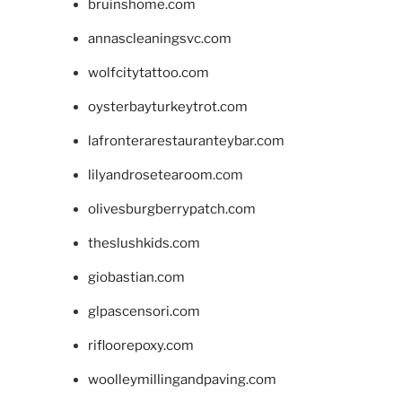
bruinshome.com
annascleaningsvc.com
wolfcitytattoo.com
oysterbayturkeytrot.com
lafronterarestauranteybar.com
lilyandrosetearoom.com
olivesburgberrypatch.com
theslushkids.com
giobastian.com
glpascensori.com
rifloorepoxy.com
woolleymillingandpaving.com