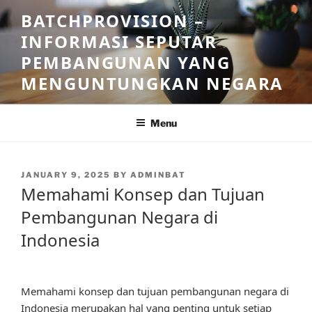
Skip
BATCHPROVISION –
to
INFORMASI SEPUTAR
content
PEMBANGUNAN YANG
MENGUNTUNGKAN NEGARA
Menu
POSTED
JANUARY 9, 2025
BY
ADMINBAT
ON
Memahami Konsep dan Tujuan
Pembangunan Negara di
Indonesia
Memahami konsep dan tujuan pembangunan negara di
Indonesia merupakan hal yang penting untuk setiap