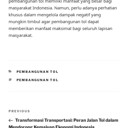
pembangunan tol memiliki manfaat yang besar bagi
masyarakat Indonesia. Namun, perlu adanya perhatian
khusus dalam mengelola dampak negatif yang
mungkin timbul agar pembangunan tol dapat
memberikan manfaat maksimal bagi seluruh lapisan
masyarakat.
CATEGORIES
PEMBANGUNAN TOL
TAGS
PEMBANGUNAN TOL
Post
Previous
PREVIOUS
navigation
Post
Transformasi Transportasi: Peran Jalan Tol dalam
Mendorong Kemajuan Ekonomi Indonesia