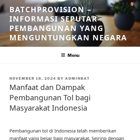
Skip
BATCHPROVISION –
to
INFORMASI SEPUTAR
content
PEMBANGUNAN YANG
MENGUNTUNGKAN NEGARA
Menu
POSTED
NOVEMBER 18, 2024
BY
ADMINBAT
ON
Manfaat dan Dampak
Pembangunan Tol bagi
Masyarakat Indonesia
Pembangunan tol di Indonesia telah memberikan
manfaat yang besar bagi masyarakat. Seiring dengan