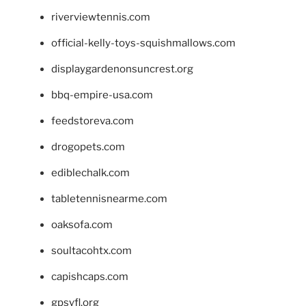
riverviewtennis.com
official-kelly-toys-squishmallows.com
displaygardenonsuncrest.org
bbq-empire-usa.com
feedstoreva.com
drogopets.com
ediblechalk.com
tabletennisnearme.com
oaksofa.com
soultacohtx.com
capishcaps.com
gpsyfl.org