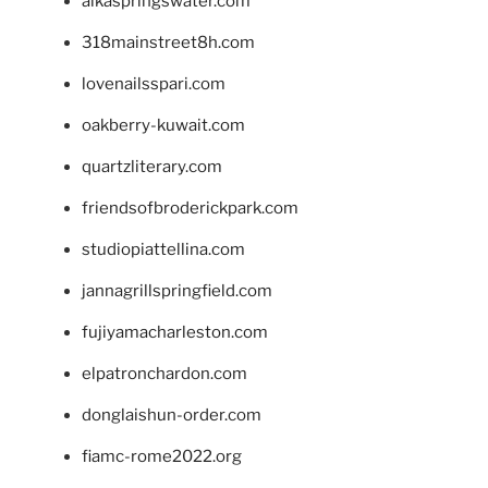
alkaspringswater.com
318mainstreet8h.com
lovenailsspari.com
oakberry-kuwait.com
quartzliterary.com
friendsofbroderickpark.com
studiopiattellina.com
jannagrillspringfield.com
fujiyamacharleston.com
elpatronchardon.com
donglaishun-order.com
fiamc-rome2022.org