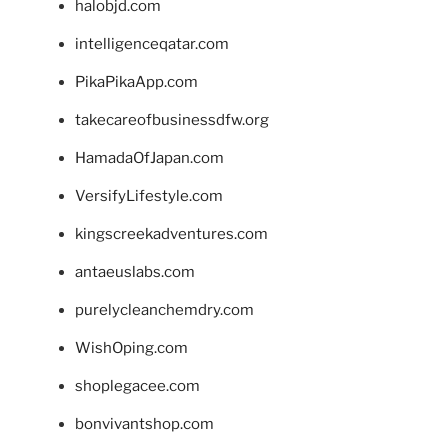
halobjd.com
intelligenceqatar.com
PikaPikaApp.com
takecareofbusinessdfw.org
HamadaOfJapan.com
VersifyLifestyle.com
kingscreekadventures.com
antaeuslabs.com
purelycleanchemdry.com
WishOping.com
shoplegacee.com
bonvivantshop.com