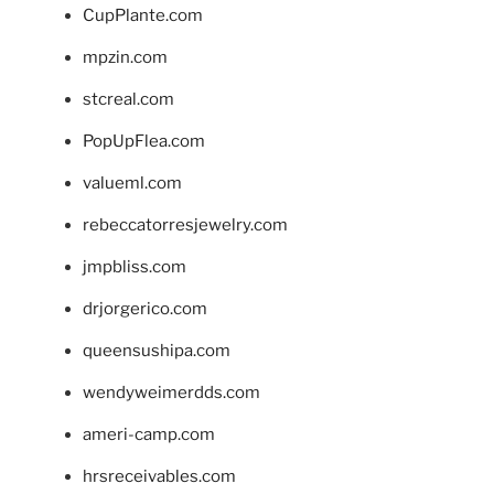
CupPlante.com
mpzin.com
stcreal.com
PopUpFlea.com
valueml.com
rebeccatorresjewelry.com
jmpbliss.com
drjorgerico.com
queensushipa.com
wendyweimerdds.com
ameri-camp.com
hrsreceivables.com