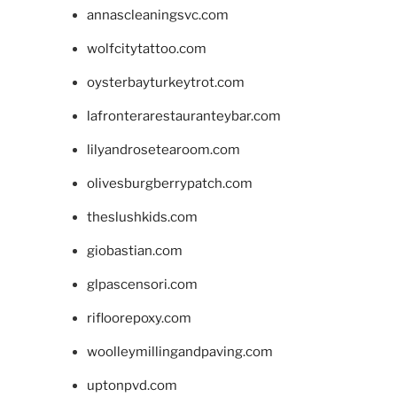
annascleaningsvc.com
wolfcitytattoo.com
oysterbayturkeytrot.com
lafronterarestauranteybar.com
lilyandrosetearoom.com
olivesburgberrypatch.com
theslushkids.com
giobastian.com
glpascensori.com
rifloorepoxy.com
woolleymillingandpaving.com
uptonpvd.com