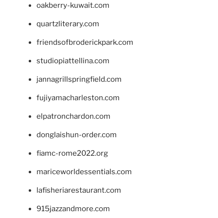
oakberry-kuwait.com
quartzliterary.com
friendsofbroderickpark.com
studiopiattellina.com
jannagrillspringfield.com
fujiyamacharleston.com
elpatronchardon.com
donglaishun-order.com
fiamc-rome2022.org
mariceworldessentials.com
lafisheriarestaurant.com
915jazzandmore.com