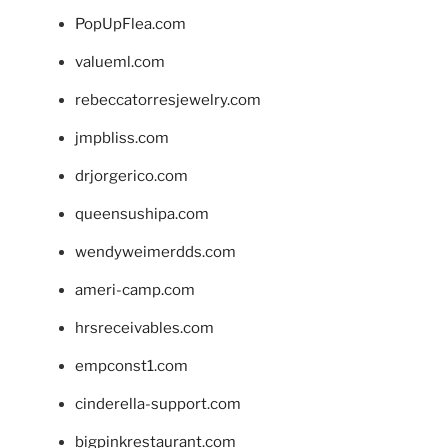
PopUpFlea.com
valueml.com
rebeccatorresjewelry.com
jmpbliss.com
drjorgerico.com
queensushipa.com
wendyweimerdds.com
ameri-camp.com
hrsreceivables.com
empconst1.com
cinderella-support.com
bigpinkrestaurant.com