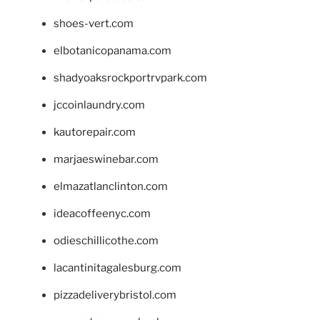
shoes-vert.com
elbotanicopanama.com
shadyoaksrockportrvpark.com
jccoinlaundry.com
kautorepair.com
marjaeswinebar.com
elmazatlanclinton.com
ideacoffeenyc.com
odieschillicothe.com
lacantinitagalesburg.com
pizzadeliverybristol.com