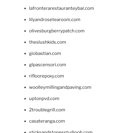
lafronterarestauranteybar.com
lilyandrosetearoom.com
olivesburgberrypatch.com
theslushkids.com
giobastian.com
glpascensori.com
rifloorepoxy.com
woolleymillingandpaving.com
uptonpvd.com
2troublegrill.com
casateranga.com
sticksandstonesstudiooh.com