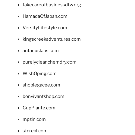
takecareofbusinessdfw.org
HamadaOfJapan.com
VersifyLifestyle.com
kingscreekadventures.com
antaeuslabs.com
purelycleanchemdry.com
WishOping.com
shoplegacee.com
bonvivantshop.com
CupPlante.com
mpzin.com
stcreal.com