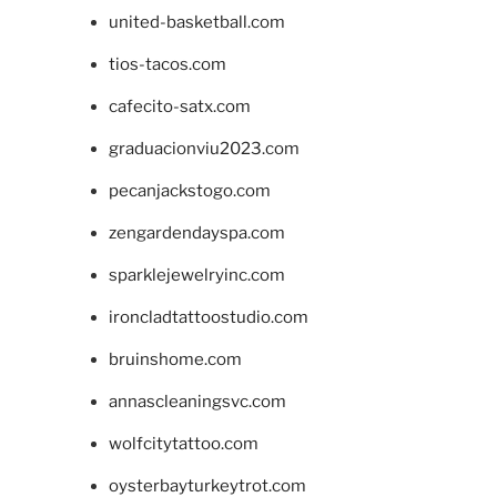
united-basketball.com
tios-tacos.com
cafecito-satx.com
graduacionviu2023.com
pecanjackstogo.com
zengardendayspa.com
sparklejewelryinc.com
ironcladtattoostudio.com
bruinshome.com
annascleaningsvc.com
wolfcitytattoo.com
oysterbayturkeytrot.com