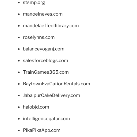
stsmp.org
manoelneves.com
mandelaeffectlibrary.com
roselynns.com
balanceyoganj.com
salesforceblogs.com
TrainGames365.com
BaytownEvaCationRentals.com
JabalpurCakeDelivery.com
halobjd.com
intelligenceqatar.com
PikaPikaApp.com