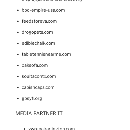
bbq-empire-usa.com
feedstoreva.com
drogopets.com
ediblechalk.com
tabletennisnearme.com
oaksofa.com
soultacohtx.com
capishcaps.com
gpsyfl.org
MEDIA PARTNER III
vwrepairarlington.com