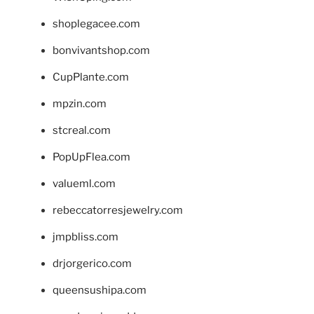
shoplegacee.com
bonvivantshop.com
CupPlante.com
mpzin.com
stcreal.com
PopUpFlea.com
valueml.com
rebeccatorresjewelry.com
jmpbliss.com
drjorgerico.com
queensushipa.com