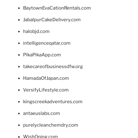
BaytownEvaCationRentals.com
JabalpurCakeDelivery.com
halobjd.com
intelligenceqatar.com
PikaPikaApp.com
takecareofbusinessdfw.org
HamadaOfJapan.com
VersifyLifestyle.com
kingscreekadventures.com
antaeuslabs.com
purelycleanchemdry.com
WishOping.com