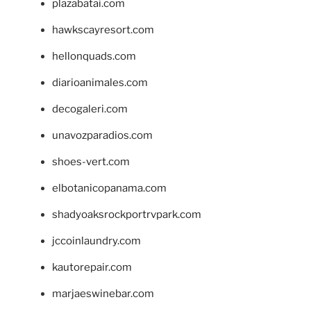
plazabatai.com
hawkscayresort.com
hellonquads.com
diarioanimales.com
decogaleri.com
unavozparadios.com
shoes-vert.com
elbotanicopanama.com
shadyoaksrockportrvpark.com
jccoinlaundry.com
kautorepair.com
marjaeswinebar.com