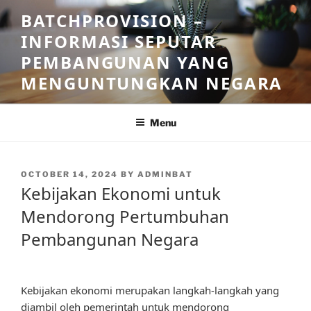
Skip
BATCHPROVISION –
to
INFORMASI SEPUTAR
content
PEMBANGUNAN YANG
MENGUNTUNGKAN NEGARA
Menu
POSTED
OCTOBER 14, 2024
BY
ADMINBAT
ON
Kebijakan Ekonomi untuk
Mendorong Pertumbuhan
Pembangunan Negara
Kebijakan ekonomi merupakan langkah-langkah yang
diambil oleh pemerintah untuk mendorong