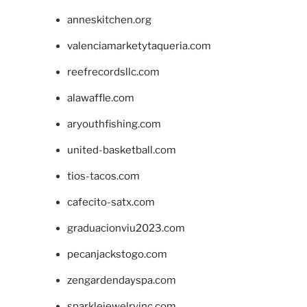
anneskitchen.org
valenciamarketytaqueria.com
reefrecordsllc.com
alawaffle.com
aryouthfishing.com
united-basketball.com
tios-tacos.com
cafecito-satx.com
graduacionviu2023.com
pecanjackstogo.com
zengardendayspa.com
sparklejewelryinc.com