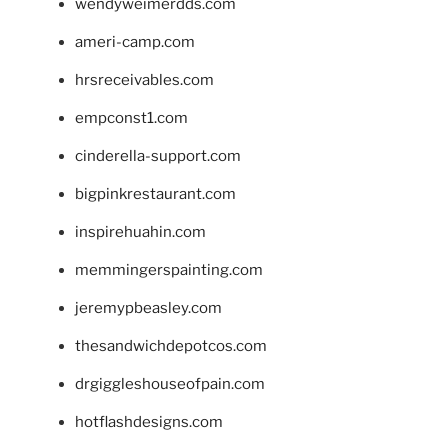
wendyweimerdds.com
ameri-camp.com
hrsreceivables.com
empconst1.com
cinderella-support.com
bigpinkrestaurant.com
inspirehuahin.com
memmingerspainting.com
jeremypbeasley.com
thesandwichdepotcos.com
drgiggleshouseofpain.com
hotflashdesigns.com