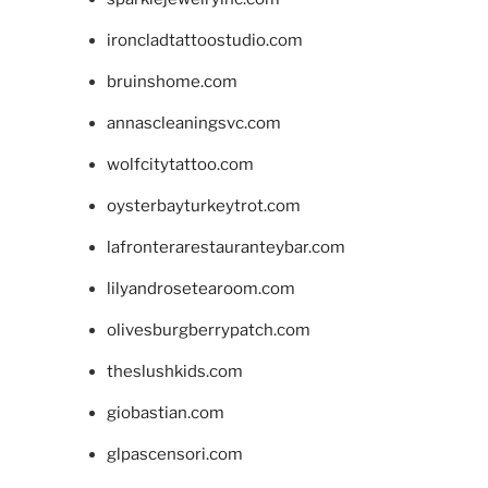
ironcladtattoostudio.com
bruinshome.com
annascleaningsvc.com
wolfcitytattoo.com
oysterbayturkeytrot.com
lafronterarestauranteybar.com
lilyandrosetearoom.com
olivesburgberrypatch.com
theslushkids.com
giobastian.com
glpascensori.com