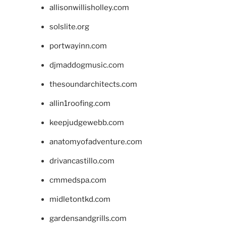
allisonwillisholley.com
solslite.org
portwayinn.com
djmaddogmusic.com
thesoundarchitects.com
allin1roofing.com
keepjudgewebb.com
anatomyofadventure.com
drivancastillo.com
cmmedspa.com
midletontkd.com
gardensandgrills.com