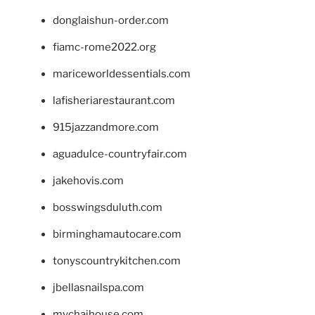
donglaishun-order.com
fiamc-rome2022.org
mariceworldessentials.com
lafisheriarestaurant.com
915jazzandmore.com
aguadulce-countryfair.com
jakehovis.com
bosswingsduluth.com
birminghamautocare.com
tonyscountrykitchen.com
jbellasnailspa.com
mychaihouse.com