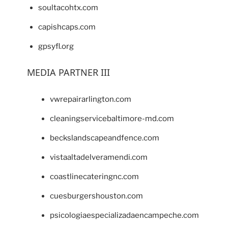
soultacohtx.com
capishcaps.com
gpsyfl.org
MEDIA PARTNER III
vwrepairarlington.com
cleaningservicebaltimore-md.com
beckslandscapeandfence.com
vistaaltadelveramendi.com
coastlinecateringnc.com
cuesburgershouston.com
psicologiaespecializadaencampeche.com