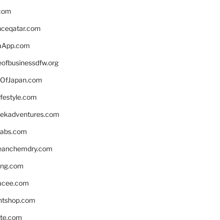
.com
enceqatar.com
aApp.com
eofbusinessdfw.org
OfJapan.com
ifestyle.com
eekadventures.com
labs.com
leanchemdry.com
ing.com
acee.com
ntshop.com
te.com