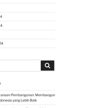
24
24
24
Search
S
encanaan Pembangunan: Membangun
onesia yang Lebih Baik