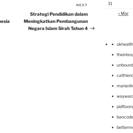
31
NEXT
Next
Post
« Mar
Strategi Pendidikan dalam
nesia
Meningkatkan Pembangunan
Negara Islam Sirah Tahun 4
okhealt
theinte
unbound
catfrien
marianli
wayward
pidfloo
bancode
betterm