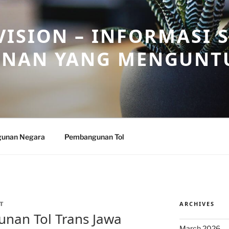
ISION – INFORMASI 
NAN YANG MENGUNT
unan Negara
Pembangunan Tol
ARCHIVES
T
nan Tol Trans Jawa
March 2026