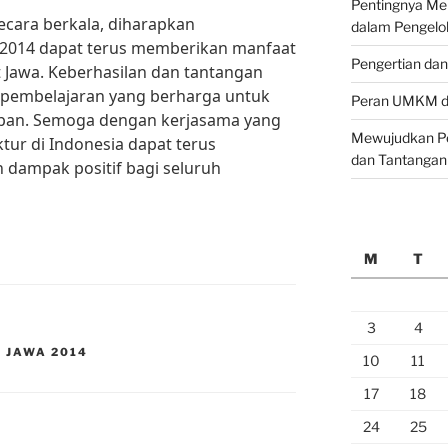
Pentingnya M
cara berkala, diharapkan
dalam Pengelo
 2014 dapat terus memberikan manfaat
Pengertian da
 Jawa. Keberhasilan dan tantangan
 pembelajaran yang berharga untuk
Peran UMKM da
epan. Semoga dengan kerjasama yang
Mewujudkan Pe
tur di Indonesia dapat terus
dan Tantangan
dampak positif bagi seluruh
M
T
3
4
 JAWA 2014
10
11
17
18
24
25