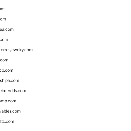
om
com
ea.com
.com
torresjewelry.com
s.com
ico.com
shipa.com
eimerdds.com
camp.com
ivables.com
st1.com