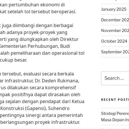
ukkan pertumbuhan ekonomi di
January 2025
at setelah tol tersebut beroperasi.
December 20
t juga diimbangi dengan berbagai
November 20
lah adanya proyek-proyek yang
erti yang diungkapkan oleh Direktur
October 2024
Kementerian Perhubungan, Budi
September 20
dalah pemeliharaan dan operasional tol
cukup besar.
ersebut, evaluasi secara berkala
Search
r infrastruktur, Dr. Deden Rukmana,
for:
rus dilakukan secara komprehensif
ak positifnya dapat dirasakan oleh
RECENT POST
uga sejalan dengan pendapat dari Ketua
nstruksi (Gapensi), Suhendro
Strategi Per
pentingnya sinergi antara pemerintah
Masa Depan Ind
berlangsungan proyek infrastruktur.