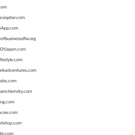
.com
enceqatar.com
aApp.com
eofbusinessdfw.org
OfJapan.com
ifestyle.com
eekadventures.com
labs.com
leanchemdry.com
ing.com
acee.com
ntshop.com
te.com