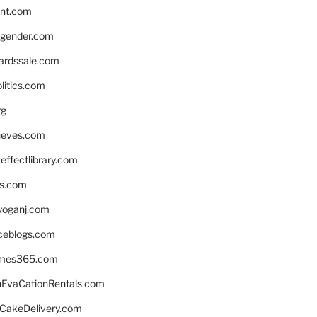
nnt.com
gender.com
ardssale.com
litics.com
rg
neves.com
ffectlibrary.com
ns.com
yoganj.com
rceblogs.com
ames365.com
EvaCationRentals.com
rCakeDelivery.com