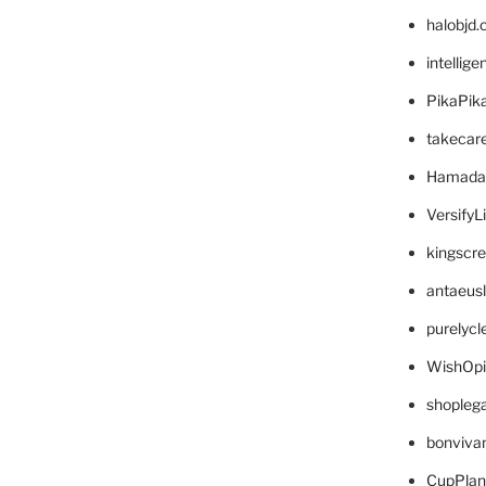
halobjd
intellig
PikaPik
takecar
Hamada
VersifyL
kingscr
antaeus
purelyc
WishOp
shopleg
bonviva
CupPlan