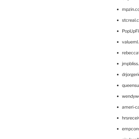
mpzin.c
stcreal.
PopUpFl
valueml
rebecca
jmpblis
drjorger
queensu
wendyw
ameri-
hrsrece
empcon