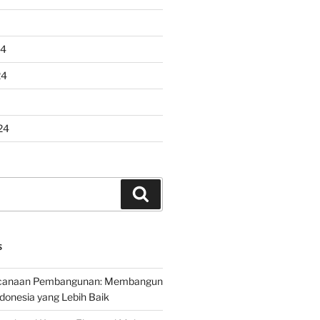
24
24
24
Search
S
encanaan Pembangunan: Membangun
onesia yang Lebih Baik