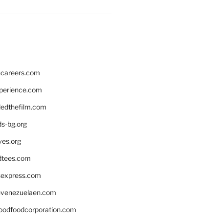
hcareers.com
xperience.com
edthefilm.com
ds-bg.org
ves.org
tees.com
rsexpress.com
venezuelaen.com
oodfoodcorporation.com