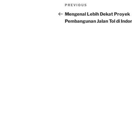
Post
Previous
PREVIOUS
navigation
Post
Mengenal Lebih Dekat Proyek
Pembangunan Jalan Tol di Indo