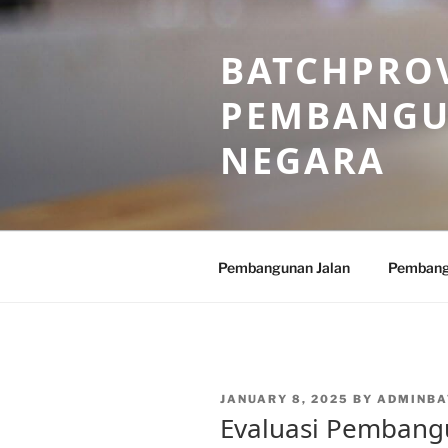
Skip
to
BATCHPROV
content
PEMBANGU
NEGARA
Pembangunan Jalan
Pembang
POSTED
JANUARY 8, 2025
BY
ADMINBA
ON
Evaluasi Pembangu