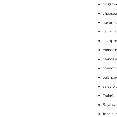
hingsto
choosea
hoverbo
alaskapo
stsmp.o
manoel
mandelae
roselyn
balance
salesfo
TrainG
Baytown
Jabalpu