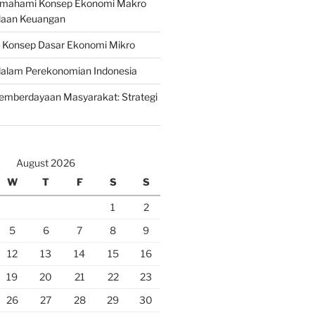
emahami Konsep Ekonomi Makro
laan Keuangan
n Konsep Dasar Ekonomi Mikro
lam Perekonomian Indonesia
mberdayaan Masyarakat: Strategi
August 2026
W
T
F
S
S
1
2
5
6
7
8
9
12
13
14
15
16
19
20
21
22
23
26
27
28
29
30