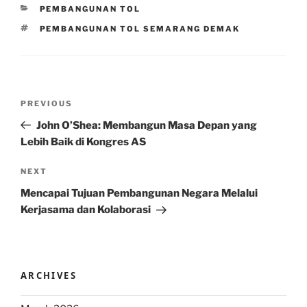
CATEGORIES
PEMBANGUNAN TOL
TAGS
PEMBANGUNAN TOL SEMARANG DEMAK
Post
Previous
PREVIOUS
navigation
Post
John O’Shea: Membangun Masa Depan yang
Lebih Baik di Kongres AS
Next
NEXT
Post
Mencapai Tujuan Pembangunan Negara Melalui
Kerjasama dan Kolaborasi
ARCHIVES