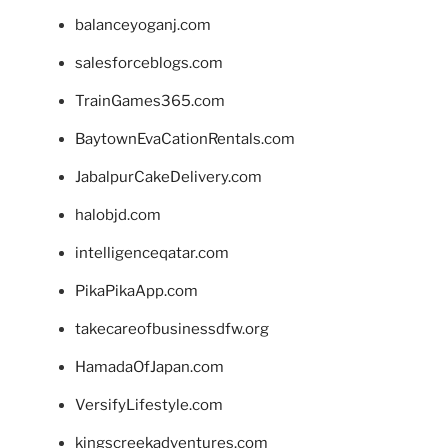
balanceyoganj.com
salesforceblogs.com
TrainGames365.com
BaytownEvaCationRentals.com
JabalpurCakeDelivery.com
halobjd.com
intelligenceqatar.com
PikaPikaApp.com
takecareofbusinessdfw.org
HamadaOfJapan.com
VersifyLifestyle.com
kingscreekadventures.com