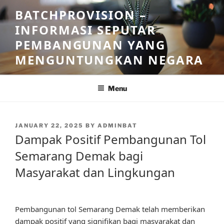
Skip
BATCHPROVISION –
to
INFORMASI SEPUTAR
content
PEMBANGUNAN YANG
MENGUNTUNGKAN NEGARA
Menu
POSTED
JANUARY 22, 2025
BY
ADMINBAT
ON
Dampak Positif Pembangunan Tol
Semarang Demak bagi
Masyarakat dan Lingkungan
Pembangunan tol Semarang Demak telah memberikan
dampak positif yang signifikan bagi masyarakat dan