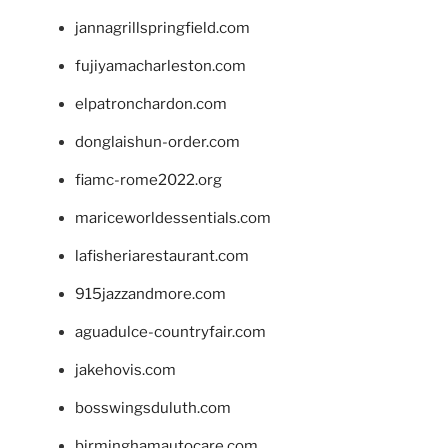
jannagrillspringfield.com
fujiyamacharleston.com
elpatronchardon.com
donglaishun-order.com
fiamc-rome2022.org
mariceworldessentials.com
lafisheriarestaurant.com
915jazzandmore.com
aguadulce-countryfair.com
jakehovis.com
bosswingsduluth.com
birminghamautocare.com