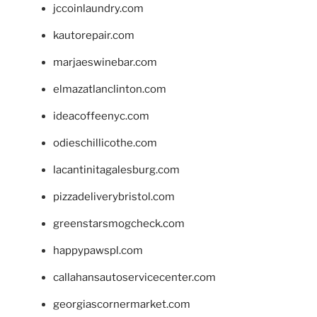
jccoinlaundry.com
kautorepair.com
marjaeswinebar.com
elmazatlanclinton.com
ideacoffeenyc.com
odieschillicothe.com
lacantinitagalesburg.com
pizzadeliverybristol.com
greenstarsmogcheck.com
happypawspl.com
callahansautoservicecenter.com
georgiascornermarket.com