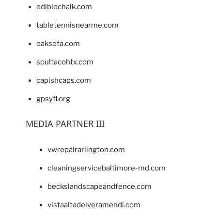
ediblechalk.com
tabletennisnearme.com
oaksofa.com
soultacohtx.com
capishcaps.com
gpsyfl.org
MEDIA PARTNER III
vwrepairarlington.com
cleaningservicebaltimore-md.com
beckslandscapeandfence.com
vistaaltadelveramendi.com