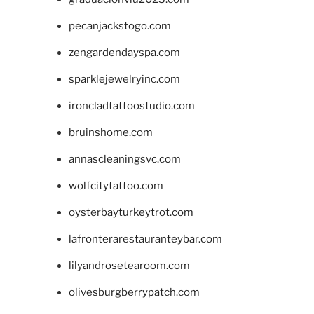
pecanjackstogo.com
zengardendayspa.com
sparklejewelryinc.com
ironcladtattoostudio.com
bruinshome.com
annascleaningsvc.com
wolfcitytattoo.com
oysterbayturkeytrot.com
lafronterarestauranteybar.com
lilyandrosetearoom.com
olivesburgberrypatch.com