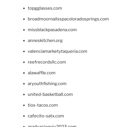
topgglasses.com
broadmoornailsspacoloradosprings.com
missblackpasadena.com
anneskitchen.org
valenciamarketytaqueria.com
reefrecordsllc.com
alawaffle.com
aryouthfishing.com
united-basketball.com
tios-tacos.com
cafecito-satx.com
graduacionviu2023.com