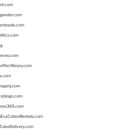
nnt.com
gender.com
ardssale.com
litics.com
rg
neves.com
ffectlibrary.com
ns.com
yoganj.com
rceblogs.com
ames365.com
EvaCationRentals.com
rCakeDelivery.com