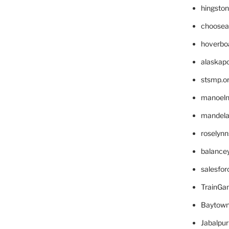
hingsto
choosea
hoverbo
alaskapo
stsmp.o
manoel
mandelae
roselyn
balance
salesfo
TrainG
Baytown
Jabalpu