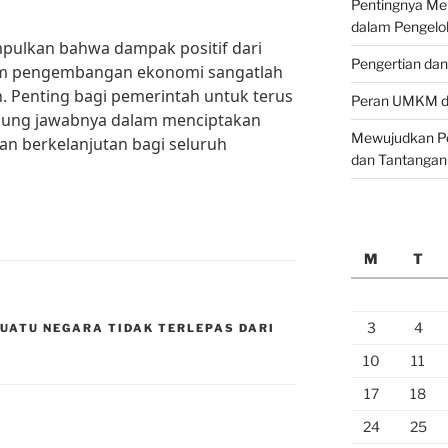
Pentingnya M
dalam Pengelo
mpulkan bahwa dampak positif dari
Pengertian da
lam pengembangan ekonomi sangatlah
n. Penting bagi pemerintah untuk terus
Peran UMKM da
gung jawabnya dalam menciptakan
Mewujudkan Pe
an berkelanjutan bagi seluruh
dan Tantangan
M
T
3
4
UATU NEGARA TIDAK TERLEPAS DARI
10
11
17
18
24
25