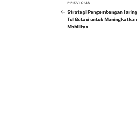
Post
Previous
PREVIOUS
navigation
Post
Strategi Pengembangan Jarin
Tol Getaci untuk Meningkatkan
Mobilitas