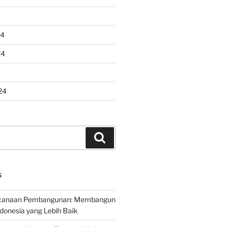
24
24
24
Search
S
encanaan Pembangunan: Membangun
onesia yang Lebih Baik