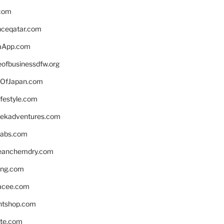
.com
enceqatar.com
aApp.com
eofbusinessdfw.org
OfJapan.com
ifestyle.com
eekadventures.com
labs.com
leanchemdry.com
ing.com
acee.com
ntshop.com
te.com