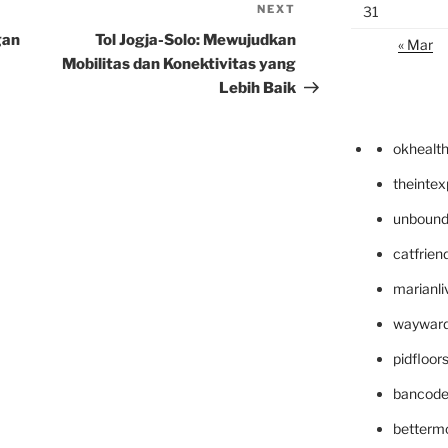
NEXT
Next
31
Post
gan
Tol Jogja-Solo: Mewujudkan
« Mar
Mobilitas dan Konektivitas yang
Lebih Baik
okhealt
theinte
unbound
catfrien
marianli
wayward
pidfloo
bancode
betterm