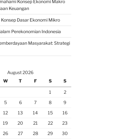
emahami Konsep Ekonomi Makro
laan Keuangan
n Konsep Dasar Ekonomi Mikro
lam Perekonomian Indonesia
mberdayaan Masyarakat: Strategi
August 2026
W
T
F
S
S
1
2
5
6
7
8
9
12
13
14
15
16
19
20
21
22
23
26
27
28
29
30