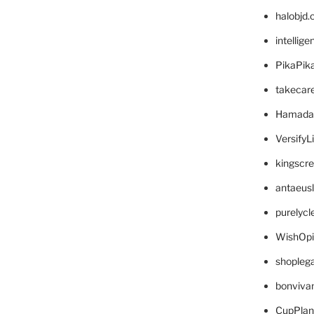
halobjd
intellig
PikaPik
takecar
Hamada
VersifyL
kingscr
antaeus
purelyc
WishOp
shopleg
bonviva
CupPlan