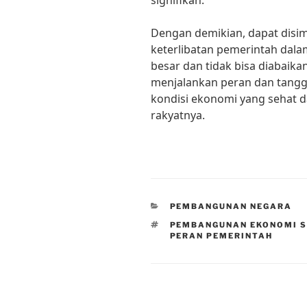
signifikan.”
Dengan demikian, dapat disi
keterlibatan pemerintah da
besar dan tidak bisa diabaika
menjalankan peran dan tang
kondisi ekonomi yang sehat d
rakyatnya.
CATEGORIES
PEMBANGUNAN NEGARA
TAGS
PEMBANGUNAN EKONOMI S
PERAN PEMERINTAH