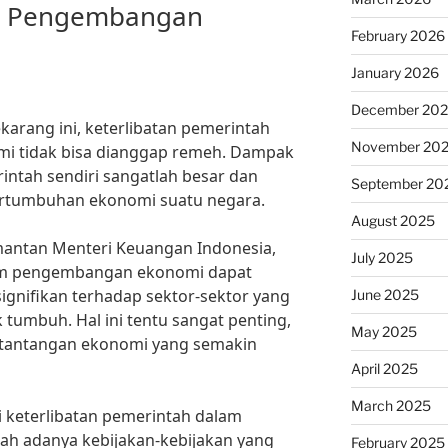
m Pengembangan
February 2026
January 2026
December 20
ekarang ini, keterlibatan pemerintah
November 20
 tidak bisa dianggap remeh. Dampak
rintah sendiri sangatlah besar dan
September 20
rtumbuhan ekonomi suatu negara.
August 2025
 mantan Menteri Keuangan Indonesia,
July 2025
lam pengembangan ekonomi dapat
gnifikan terhadap sektor-sektor yang
June 2025
umbuh. Hal ini tentu sangat penting,
May 2025
tantangan ekonomi yang semakin
April 2025
March 2025
i keterlibatan pemerintah dalam
h adanya kebijakan-kebijakan yang
February 2025