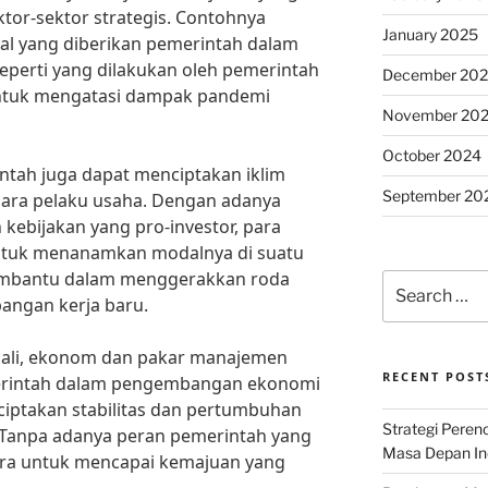
r-sektor strategis. Contohnya
January 2025
kal yang diberikan pemerintah dalam
eperti yang dilakukan oleh pemerintah
December 20
untuk mengatasi dampak pandemi
November 20
October 2024
rintah juga dapat menciptakan iklim
September 20
 para pelaku usaha. Dengan adanya
kebijakan yang pro-investor, para
 untuk menanamkan modalnya di suatu
membantu dalam menggerakkan roda
Search
angan kerja baru.
for:
asali, ekonom dan pakar manajemen
RECENT POST
merintah dalam pengembangan ekonomi
ciptakan stabilitas dan pertumbuhan
Strategi Per
 Tanpa adanya peran pemerintah yang
Masa Depan Ind
egara untuk mencapai kemajuan yang