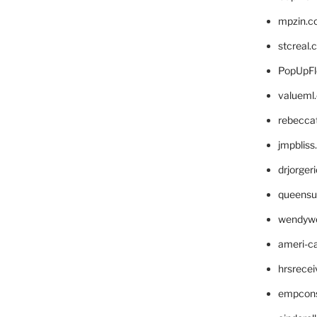
mpzin.c
stcreal.
PopUpFl
valueml
rebecca
jmpblis
drjorger
queensu
wendyw
ameri-
hrsrece
empcon