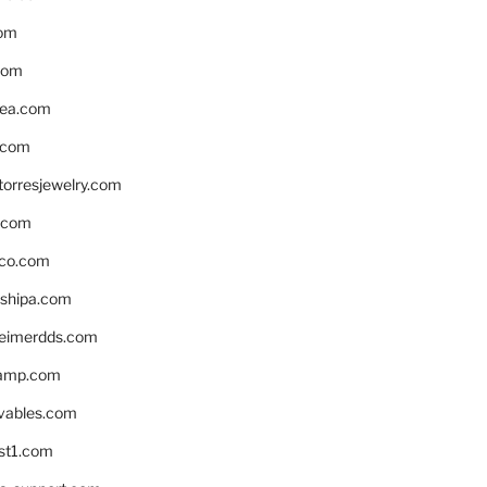
om
com
ea.com
.com
torresjewelry.com
s.com
ico.com
shipa.com
eimerdds.com
camp.com
ivables.com
st1.com