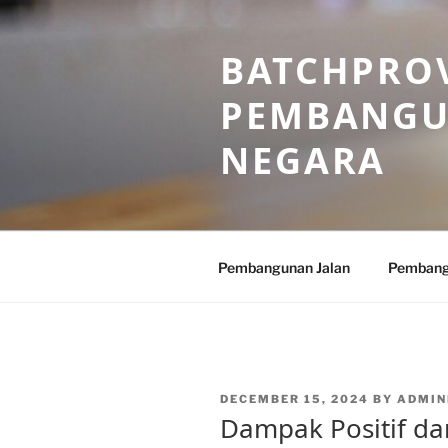
Skip
to
BATCHPROV
content
PEMBANGU
NEGARA
Pembangunan Jalan
Pembang
POSTED
DECEMBER 15, 2024
BY
ADMIN
ON
Dampak Positif dar