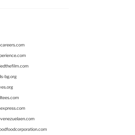
hcareers.com
xperience.com
edthefilm.com
ds-bg.org
ves.org
tees.com
rsexpress.com
venezuelaen.com
oodfoodcorporation.com