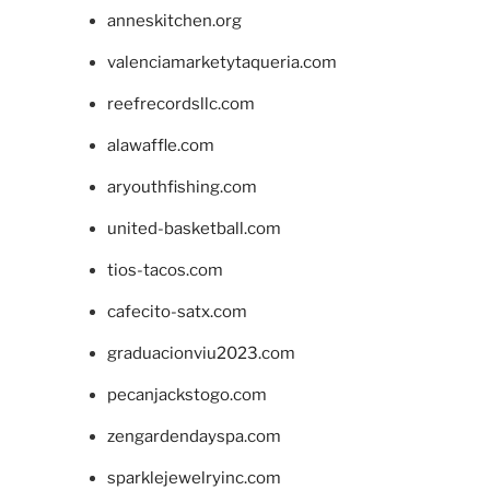
anneskitchen.org
valenciamarketytaqueria.com
reefrecordsllc.com
alawaffle.com
aryouthfishing.com
united-basketball.com
tios-tacos.com
cafecito-satx.com
graduacionviu2023.com
pecanjackstogo.com
zengardendayspa.com
sparklejewelryinc.com