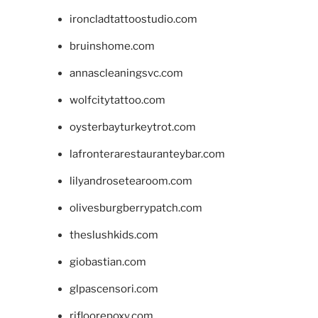
ironcladtattoostudio.com
bruinshome.com
annascleaningsvc.com
wolfcitytattoo.com
oysterbayturkeytrot.com
lafronterarestauranteybar.com
lilyandrosetearoom.com
olivesburgberrypatch.com
theslushkids.com
giobastian.com
glpascensori.com
rifloorepoxy.com