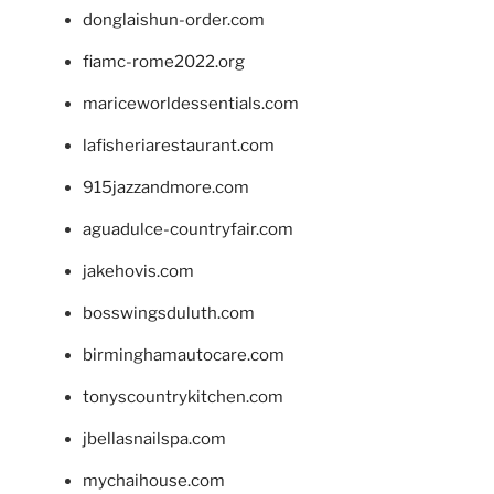
donglaishun-order.com
fiamc-rome2022.org
mariceworldessentials.com
lafisheriarestaurant.com
915jazzandmore.com
aguadulce-countryfair.com
jakehovis.com
bosswingsduluth.com
birminghamautocare.com
tonyscountrykitchen.com
jbellasnailspa.com
mychaihouse.com