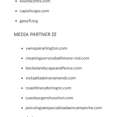
soultacohtx.com
capishcaps.com
gpsyfl.org
MEDIA PARTNER III
vwrepairarlington.com
cleaningservicebaltimore-md.com
beckslandscapeandfence.com
vistaaltadelveramendi.com
coastlinecateringnc.com
cuesburgershouston.com
psicologiaespecializadaencampeche.com