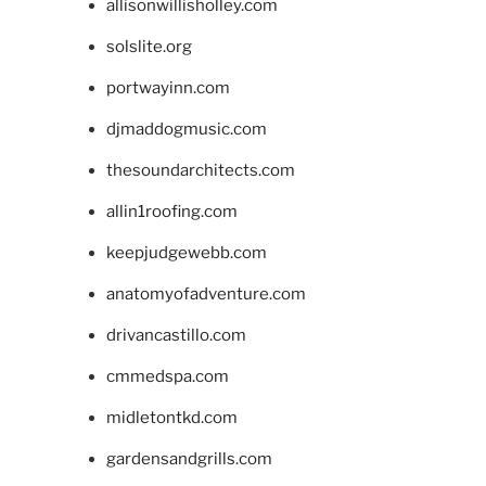
allisonwillisholley.com
solslite.org
portwayinn.com
djmaddogmusic.com
thesoundarchitects.com
allin1roofing.com
keepjudgewebb.com
anatomyofadventure.com
drivancastillo.com
cmmedspa.com
midletontkd.com
gardensandgrills.com