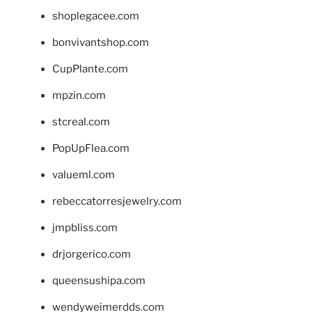
shoplegacee.com
bonvivantshop.com
CupPlante.com
mpzin.com
stcreal.com
PopUpFlea.com
valueml.com
rebeccatorresjewelry.com
jmpbliss.com
drjorgerico.com
queensushipa.com
wendyweimerdds.com