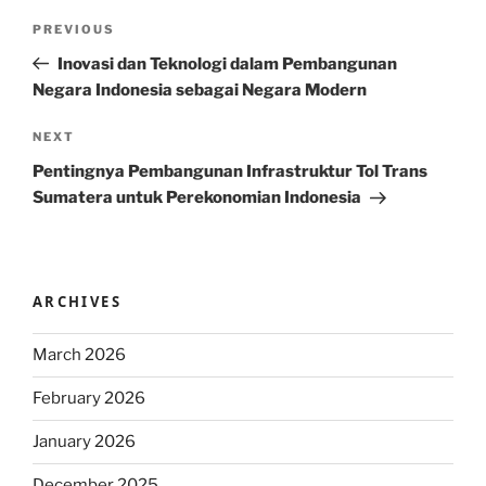
Post
Previous
PREVIOUS
navigation
Post
Inovasi dan Teknologi dalam Pembangunan
Negara Indonesia sebagai Negara Modern
Next
NEXT
Post
Pentingnya Pembangunan Infrastruktur Tol Trans
Sumatera untuk Perekonomian Indonesia
ARCHIVES
March 2026
February 2026
January 2026
December 2025