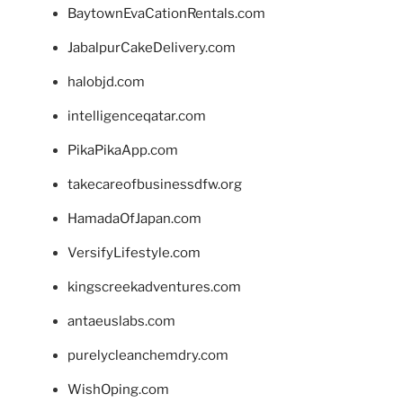
BaytownEvaCationRentals.com
JabalpurCakeDelivery.com
halobjd.com
intelligenceqatar.com
PikaPikaApp.com
takecareofbusinessdfw.org
HamadaOfJapan.com
VersifyLifestyle.com
kingscreekadventures.com
antaeuslabs.com
purelycleanchemdry.com
WishOping.com