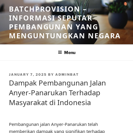
Skip
BATCHPROVISION –
to
INFORMASI SEPUTAR
content
PEMBANGUNAN YANG
MENGUNTUNGKAN NEGARA
Menu
POSTED
JANUARY 7, 2025
BY
ADMINBAT
ON
Dampak Pembangunan Jalan
Anyer-Panarukan Terhadap
Masyarakat di Indonesia
Pembangunan jalan Anyer-Panarukan telah
memberikan dampak yang signifikan terhadap