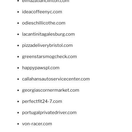
elmazatlanclinton.com
ideacoffeenyc.com
odieschillicothe.com
lacantinitagalesburg.com
pizzadeliverybristol.com
greenstarsmogcheck.com
happypawspl.com
callahansautoservicecenter.com
georgiascornermarket.com
perfectfit24-7.com
portugalprivatedriver.com
von-racer.com