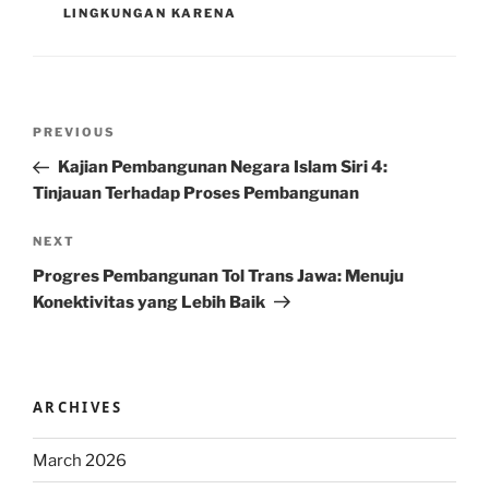
LINGKUNGAN KARENA
Post
Previous
PREVIOUS
navigation
Post
Kajian Pembangunan Negara Islam Siri 4:
Tinjauan Terhadap Proses Pembangunan
Next
NEXT
Post
Progres Pembangunan Tol Trans Jawa: Menuju
Konektivitas yang Lebih Baik
ARCHIVES
March 2026