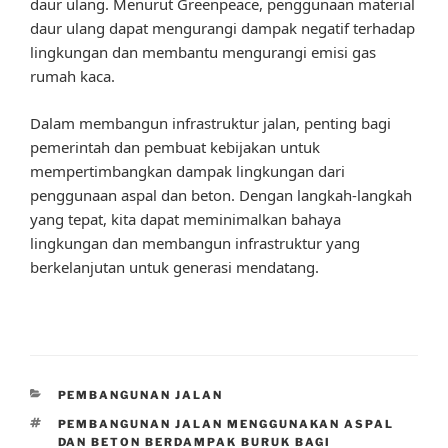
daur ulang. Menurut Greenpeace, penggunaan material
daur ulang dapat mengurangi dampak negatif terhadap
lingkungan dan membantu mengurangi emisi gas
rumah kaca.
Dalam membangun infrastruktur jalan, penting bagi
pemerintah dan pembuat kebijakan untuk
mempertimbangkan dampak lingkungan dari
penggunaan aspal dan beton. Dengan langkah-langkah
yang tepat, kita dapat meminimalkan bahaya
lingkungan dan membangun infrastruktur yang
berkelanjutan untuk generasi mendatang.
CATEGORIES
PEMBANGUNAN JALAN
TAGS
PEMBANGUNAN JALAN MENGGUNAKAN ASPAL
DAN BETON BERDAMPAK BURUK BAGI