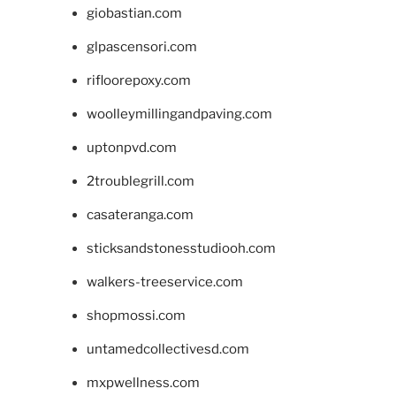
giobastian.com
glpascensori.com
rifloorepoxy.com
woolleymillingandpaving.com
uptonpvd.com
2troublegrill.com
casateranga.com
sticksandstonesstudiooh.com
walkers-treeservice.com
shopmossi.com
untamedcollectivesd.com
mxpwellness.com