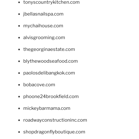
tonyscountrykitchen.com
jbellasnailspa.com
mychaihouse.com
alvisgrooming.com
thegeorginaestate.com
blythewoodseafood.com
paolosdelibangkok.com
bobacove.com
phoone24brookfield.com
mickeybarmama.com
roadwayconstructioninc.com
shopdragonflyboutique.com