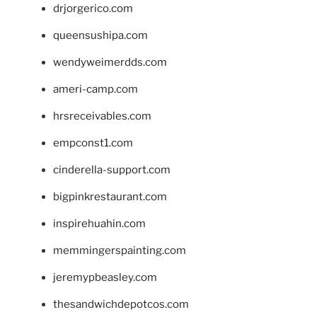
drjorgerico.com
queensushipa.com
wendyweimerdds.com
ameri-camp.com
hrsreceivables.com
empconst1.com
cinderella-support.com
bigpinkrestaurant.com
inspirehuahin.com
memmingerspainting.com
jeremypbeasley.com
thesandwichdepotcos.com