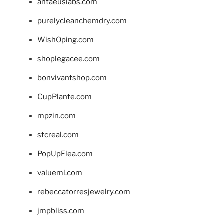
antaeuslabs.com
purelycleanchemdry.com
WishOping.com
shoplegacee.com
bonvivantshop.com
CupPlante.com
mpzin.com
stcreal.com
PopUpFlea.com
valueml.com
rebeccatorresjewelry.com
jmpbliss.com