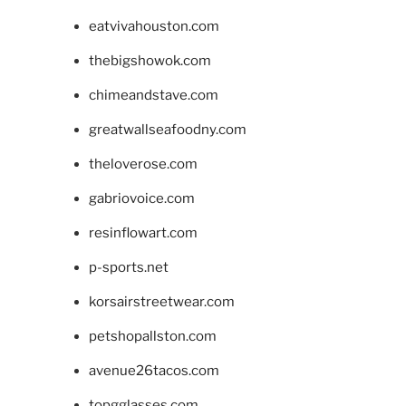
eatvivahouston.com
thebigshowok.com
chimeandstave.com
greatwallseafoodny.com
theloverose.com
gabriovoice.com
resinflowart.com
p-sports.net
korsairstreetwear.com
petshopallston.com
avenue26tacos.com
topgglasses.com