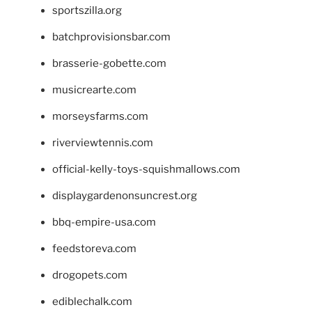
sportszilla.org
batchprovisionsbar.com
brasserie-gobette.com
musicrearte.com
morseysfarms.com
riverviewtennis.com
official-kelly-toys-squishmallows.com
displaygardenonsuncrest.org
bbq-empire-usa.com
feedstoreva.com
drogopets.com
ediblechalk.com