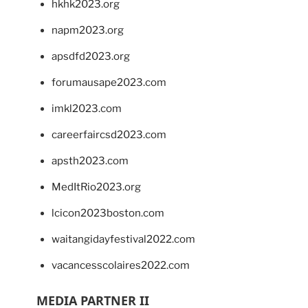
hkhk2023.org
napm2023.org
apsdfd2023.org
forumausape2023.com
imkl2023.com
careerfaircsd2023.com
apsth2023.com
MedItRio2023.org
lcicon2023boston.com
waitangidayfestival2022.com
vacancesscolaires2022.com
MEDIA PARTNER II