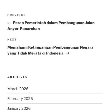
Post
Previous
PREVIOUS
navigation
Post
Peran Pemerintah dalam Pembangunan Jalan
Anyer-Panarukan
Next
NEXT
Post
Memahami Ketimpangan Pembangunan Negara
yang Tidak Merata di Indonesia
ARCHIVES
March 2026
February 2026
January 2026