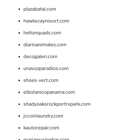
plazabatai.com
hawkscayresort.com
hellonquads.com
diarioanimales.com
decogaleri.com
unavozparadios.com
shoes-vert.com
elbotanicopanama.com
shadyoaksrockportrvpark.com
jccoinlaundry.com
kautorepair.com
marjaeswinebar.com