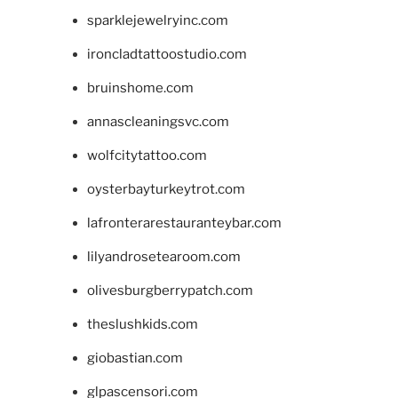
sparklejewelryinc.com
ironcladtattoostudio.com
bruinshome.com
annascleaningsvc.com
wolfcitytattoo.com
oysterbayturkeytrot.com
lafronterarestauranteybar.com
lilyandrosetearoom.com
olivesburgberrypatch.com
theslushkids.com
giobastian.com
glpascensori.com