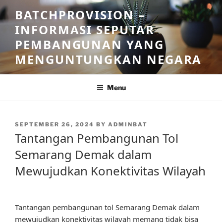
Skip
BATCHPROVISION –
to
INFORMASI SEPUTAR
content
PEMBANGUNAN YANG
MENGUNTUNGKAN NEGARA
Menu
POSTED
SEPTEMBER 26, 2024
BY
ADMINBAT
ON
Tantangan Pembangunan Tol
Semarang Demak dalam
Mewujudkan Konektivitas Wilayah
Tantangan pembangunan tol Semarang Demak dalam
mewujudkan konektivitas wilayah memang tidak bisa