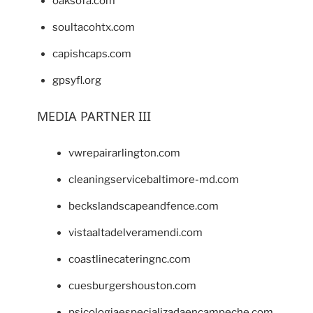
oaksofa.com
soultacohtx.com
capishcaps.com
gpsyfl.org
MEDIA PARTNER III
vwrepairarlington.com
cleaningservicebaltimore-md.com
beckslandscapeandfence.com
vistaaltadelveramendi.com
coastlinecateringnc.com
cuesburgershouston.com
psicologiaespecializadaencampeche.com