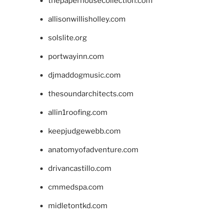
thepaperhousecollection.com
allisonwillisholley.com
solslite.org
portwayinn.com
djmaddogmusic.com
thesoundarchitects.com
allin1roofing.com
keepjudgewebb.com
anatomyofadventure.com
drivancastillo.com
cmmedspa.com
midletontkd.com