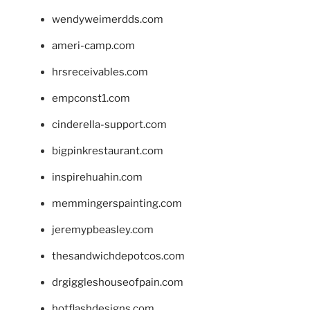
wendyweimerdds.com
ameri-camp.com
hrsreceivables.com
empconst1.com
cinderella-support.com
bigpinkrestaurant.com
inspirehuahin.com
memmingerspainting.com
jeremypbeasley.com
thesandwichdepotcos.com
drgiggleshouseofpain.com
hotflashdesigns.com