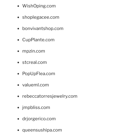
WishOping.com
shoplegacee.com
bonvivantshop.com
CupPlante.com
mpzin.com
stcreal.com
PopUpFlea.com
valueml.com
rebeccatorresjewelry.com
jmpbliss.com
drjorgerico.com
queensushipa.com