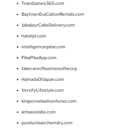
TrainGames365.com
BaytownEvaCationRentals.com
JabalpurCakeDelivery.com
halobjd.com
intelligenceqatar.com
PikaPikaApp.com
takecareofbusinessdfw.org
HamadaOfJapan.com
VersifyLifestyle.com
kingscreekadventures.com
antaeuslabs.com
purelycleanchemdry.com