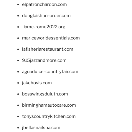
elpatronchardon.com
donglaishun-order.com
fiamc-rome2022.org
mariceworldessentials.com
lafisheriarestaurant.com
915jazzandmore.com
aguadulce-countryfair.com
jakehovis.com
bosswingsduluth.com
birminghamautocare.com
tonyscountrykitchen.com
jbellasnailspa.com