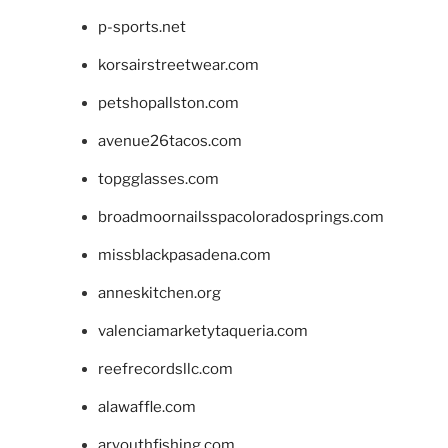
p-sports.net
korsairstreetwear.com
petshopallston.com
avenue26tacos.com
topgglasses.com
broadmoornailsspacoloradosprings.com
missblackpasadena.com
anneskitchen.org
valenciamarketytaqueria.com
reefrecordsllc.com
alawaffle.com
aryouthfishing.com