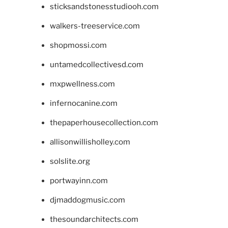
sticksandstonesstudiooh.com
walkers-treeservice.com
shopmossi.com
untamedcollectivesd.com
mxpwellness.com
infernocanine.com
thepaperhousecollection.com
allisonwillisholley.com
solslite.org
portwayinn.com
djmaddogmusic.com
thesoundarchitects.com