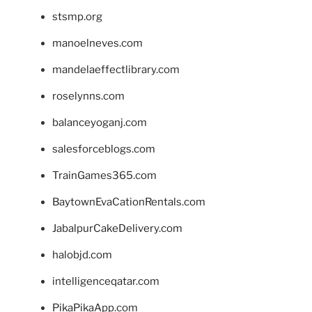
stsmp.org
manoelneves.com
mandelaeffectlibrary.com
roselynns.com
balanceyoganj.com
salesforceblogs.com
TrainGames365.com
BaytownEvaCationRentals.com
JabalpurCakeDelivery.com
halobjd.com
intelligenceqatar.com
PikaPikaApp.com