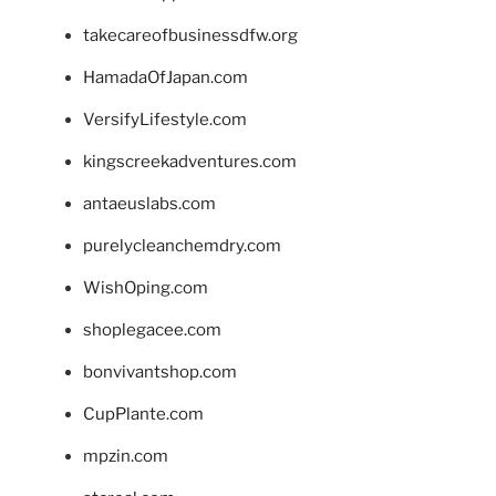
takecareofbusinessdfw.org
HamadaOfJapan.com
VersifyLifestyle.com
kingscreekadventures.com
antaeuslabs.com
purelycleanchemdry.com
WishOping.com
shoplegacee.com
bonvivantshop.com
CupPlante.com
mpzin.com