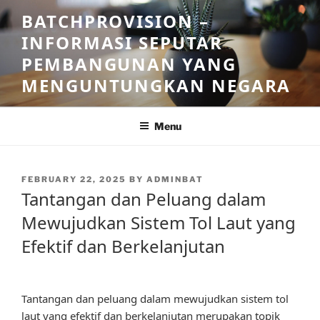
Skip
BATCHPROVISION –
to
INFORMASI SEPUTAR
content
PEMBANGUNAN YANG
MENGUNTUNGKAN NEGARA
Menu
POSTED
FEBRUARY 22, 2025
BY
ADMINBAT
ON
Tantangan dan Peluang dalam
Mewujudkan Sistem Tol Laut yang
Efektif dan Berkelanjutan
Tantangan dan peluang dalam mewujudkan sistem tol
laut yang efektif dan berkelanjutan merupakan topik