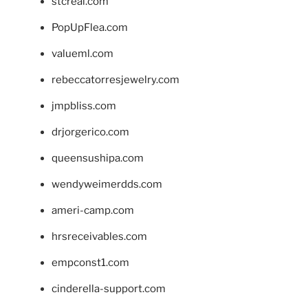
stcreal.com
PopUpFlea.com
valueml.com
rebeccatorresjewelry.com
jmpbliss.com
drjorgerico.com
queensushipa.com
wendyweimerdds.com
ameri-camp.com
hrsreceivables.com
empconst1.com
cinderella-support.com