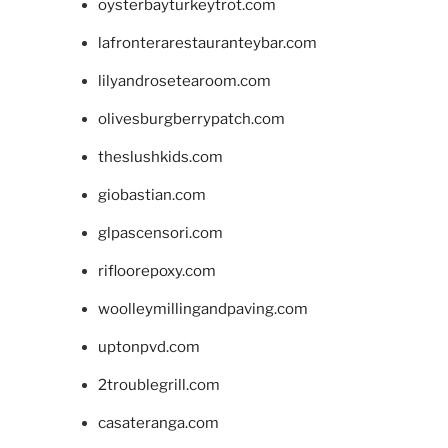
oysterbayturkeytrot.com
lafronterarestauranteybar.com
lilyandrosetearoom.com
olivesburgberrypatch.com
theslushkids.com
giobastian.com
glpascensori.com
rifloorepoxy.com
woolleymillingandpaving.com
uptonpvd.com
2troublegrill.com
casateranga.com