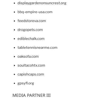
displaygardenonsuncrest.org
bbq-empire-usa.com
feedstoreva.com
drogopets.com
ediblechalk.com
tabletennisnearme.com
oaksofa.com
soultacohtx.com
capishcaps.com
gpsyfl.org
MEDIA PARTNER III