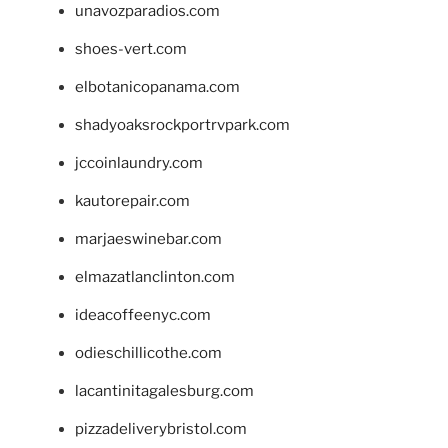
unavozparadios.com
shoes-vert.com
elbotanicopanama.com
shadyoaksrockportrvpark.com
jccoinlaundry.com
kautorepair.com
marjaeswinebar.com
elmazatlanclinton.com
ideacoffeenyc.com
odieschillicothe.com
lacantinitagalesburg.com
pizzadeliverybristol.com