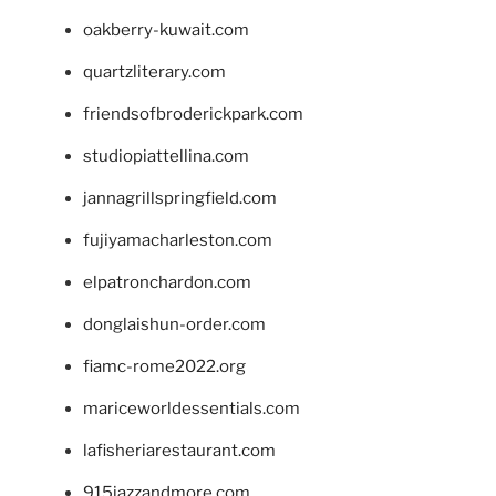
oakberry-kuwait.com
quartzliterary.com
friendsofbroderickpark.com
studiopiattellina.com
jannagrillspringfield.com
fujiyamacharleston.com
elpatronchardon.com
donglaishun-order.com
fiamc-rome2022.org
mariceworldessentials.com
lafisheriarestaurant.com
915jazzandmore.com