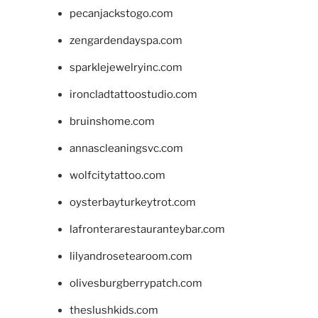
pecanjackstogo.com
zengardendayspa.com
sparklejewelryinc.com
ironcladtattoostudio.com
bruinshome.com
annascleaningsvc.com
wolfcitytattoo.com
oysterbayturkeytrot.com
lafronterarestauranteybar.com
lilyandrosetearoom.com
olivesburgberrypatch.com
theslushkids.com