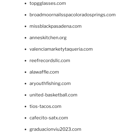
topgglasses.com
broadmoornailsspacoloradosprings.com
missblackpasadena.com
anneskitchen.org
valenciamarketytaqueria.com
reefrecordsllc.com
alawaffle.com
aryouthfishing.com
united-basketball.com
tios-tacos.com
cafecito-satx.com
graduacionviu2023.com