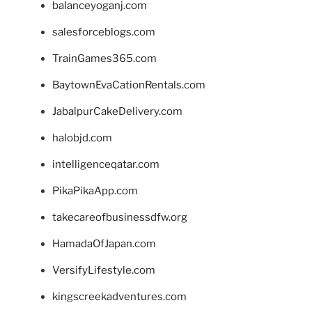
balanceyoganj.com
salesforceblogs.com
TrainGames365.com
BaytownEvaCationRentals.com
JabalpurCakeDelivery.com
halobjd.com
intelligenceqatar.com
PikaPikaApp.com
takecareofbusinessdfw.org
HamadaOfJapan.com
VersifyLifestyle.com
kingscreekadventures.com