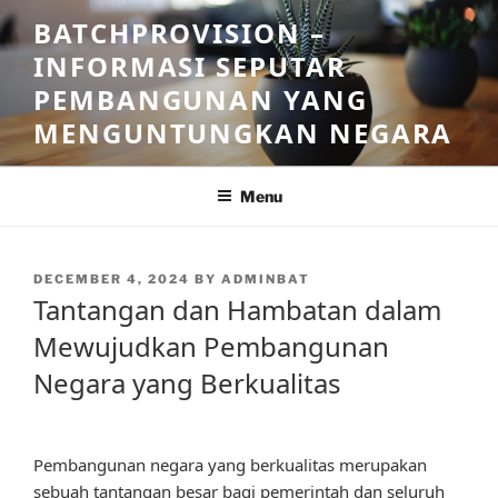
Skip
BATCHPROVISION –
to
INFORMASI SEPUTAR
content
PEMBANGUNAN YANG
MENGUNTUNGKAN NEGARA
Menu
POSTED
DECEMBER 4, 2024
BY
ADMINBAT
ON
Tantangan dan Hambatan dalam
Mewujudkan Pembangunan
Negara yang Berkualitas
Pembangunan negara yang berkualitas merupakan
sebuah tantangan besar bagi pemerintah dan seluruh