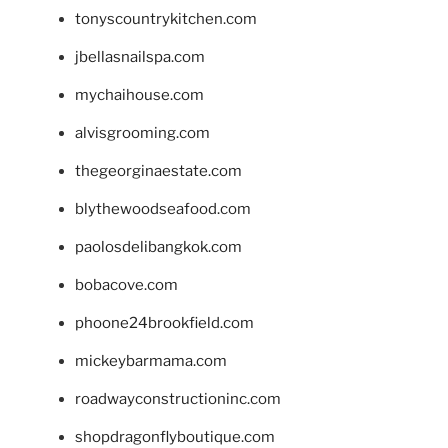
tonyscountrykitchen.com
jbellasnailspa.com
mychaihouse.com
alvisgrooming.com
thegeorginaestate.com
blythewoodseafood.com
paolosdelibangkok.com
bobacove.com
phoone24brookfield.com
mickeybarmama.com
roadwayconstructioninc.com
shopdragonflyboutique.com