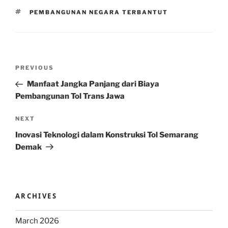
TAGS
PEMBANGUNAN NEGARA TERBANTUT
Post
Previous
PREVIOUS
navigation
Post
Manfaat Jangka Panjang dari Biaya
Pembangunan Tol Trans Jawa
Next
NEXT
Post
Inovasi Teknologi dalam Konstruksi Tol Semarang
Demak
ARCHIVES
March 2026