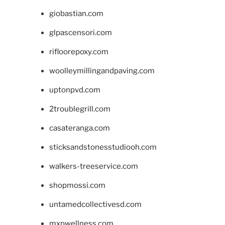
giobastian.com
glpascensori.com
rifloorepoxy.com
woolleymillingandpaving.com
uptonpvd.com
2troublegrill.com
casateranga.com
sticksandstonesstudiooh.com
walkers-treeservice.com
shopmossi.com
untamedcollectivesd.com
mxpwellness.com