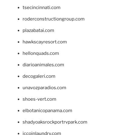
tsecincinnati.com
roderconstructiongroup.com
plazabatai.com
hawkscayresort.com
hellonquads.com
diarioanimales.com
decogaleri.com
unavozparadios.com
shoes-vert.com
elbotanicopanama.com
shadyoaksrockportrvpark.com
jccoinlaundry.com