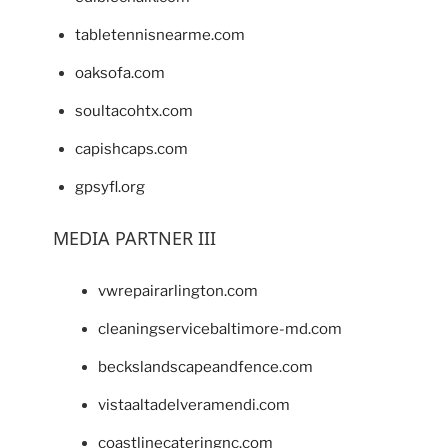
tabletennisnearme.com
oaksofa.com
soultacohtx.com
capishcaps.com
gpsyfl.org
MEDIA PARTNER III
vwrepairarlington.com
cleaningservicebaltimore-md.com
beckslandscapeandfence.com
vistaaltadelveramendi.com
coastlinecateringnc.com