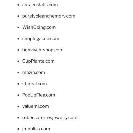
antaeuslabs.com
purelycleanchemdry.com
WishOping.com
shoplegacee.com
bonvivantshop.com
CupPlante.com
mpzin.com
stcreal.com
PopUpFlea.com
valueml.com
rebeccatorresjewelry.com
jmpbliss.com