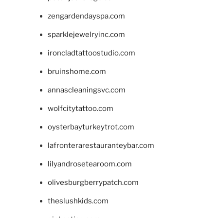
zengardendayspa.com
sparklejewelryinc.com
ironcladtattoostudio.com
bruinshome.com
annascleaningsvc.com
wolfcitytattoo.com
oysterbayturkeytrot.com
lafronterarestauranteybar.com
lilyandrosetearoom.com
olivesburgberrypatch.com
theslushkids.com