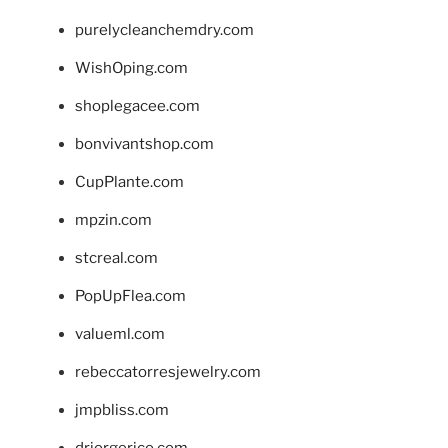
purelycleanchemdry.com
WishOping.com
shoplegacee.com
bonvivantshop.com
CupPlante.com
mpzin.com
stcreal.com
PopUpFlea.com
valueml.com
rebeccatorresjewelry.com
jmpbliss.com
drjorgerico.com