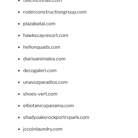
tsecincinnati.com
roderconstructiongroup.com
plazabatai.com
hawkscayresort.com
hellonquads.com
diarioanimales.com
decogaleri.com
unavozparadios.com
shoes-vert.com
elbotanicopanama.com
shadyoaksrockportrvpark.com
jccoinlaundry.com