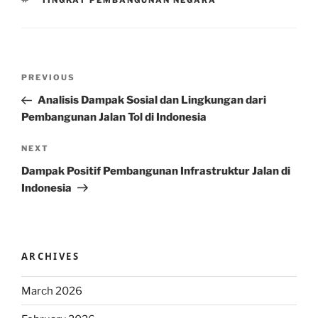
TINGKAT PEMBANGUNAN NEGARA
Post
Previous
PREVIOUS
navigation
Post
Analisis Dampak Sosial dan Lingkungan dari
Pembangunan Jalan Tol di Indonesia
Next
NEXT
Post
Dampak Positif Pembangunan Infrastruktur Jalan di
Indonesia
ARCHIVES
March 2026