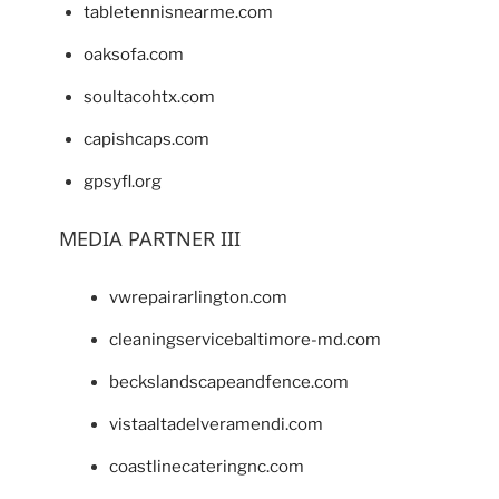
tabletennisnearme.com
oaksofa.com
soultacohtx.com
capishcaps.com
gpsyfl.org
MEDIA PARTNER III
vwrepairarlington.com
cleaningservicebaltimore-md.com
beckslandscapeandfence.com
vistaaltadelveramendi.com
coastlinecateringnc.com