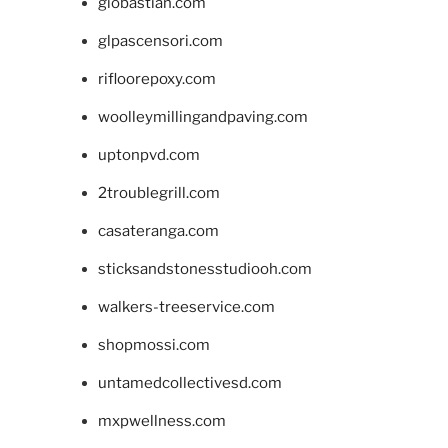
giobastian.com
glpascensori.com
rifloorepoxy.com
woolleymillingandpaving.com
uptonpvd.com
2troublegrill.com
casateranga.com
sticksandstonesstudiooh.com
walkers-treeservice.com
shopmossi.com
untamedcollectivesd.com
mxpwellness.com