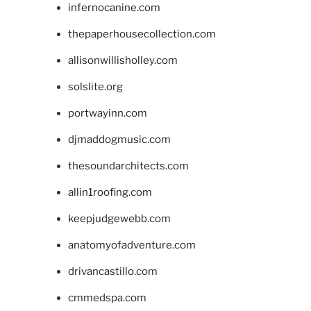
infernocanine.com
thepaperhousecollection.com
allisonwillisholley.com
solslite.org
portwayinn.com
djmaddogmusic.com
thesoundarchitects.com
allin1roofing.com
keepjudgewebb.com
anatomyofadventure.com
drivancastillo.com
cmmedspa.com