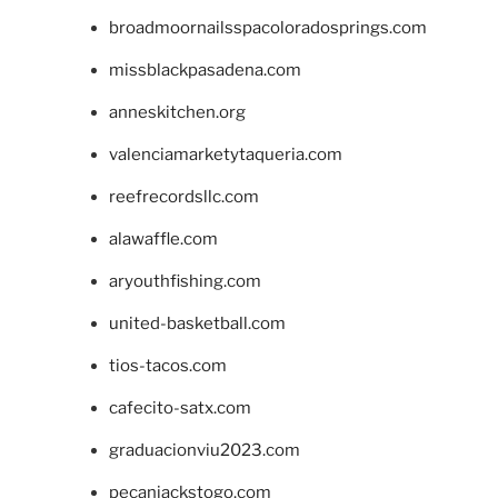
broadmoornailsspacoloradosprings.com
missblackpasadena.com
anneskitchen.org
valenciamarketytaqueria.com
reefrecordsllc.com
alawaffle.com
aryouthfishing.com
united-basketball.com
tios-tacos.com
cafecito-satx.com
graduacionviu2023.com
pecanjackstogo.com