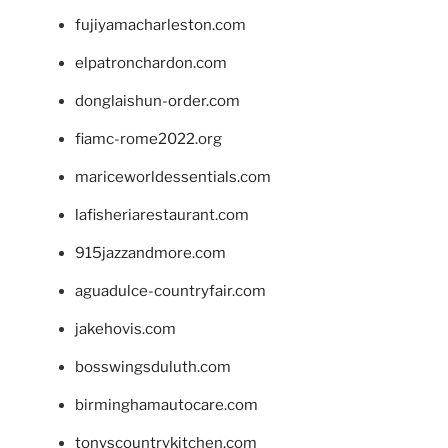
fujiyamacharleston.com
elpatronchardon.com
donglaishun-order.com
fiamc-rome2022.org
mariceworldessentials.com
lafisheriarestaurant.com
915jazzandmore.com
aguadulce-countryfair.com
jakehovis.com
bosswingsduluth.com
birminghamautocare.com
tonyscountrykitchen.com