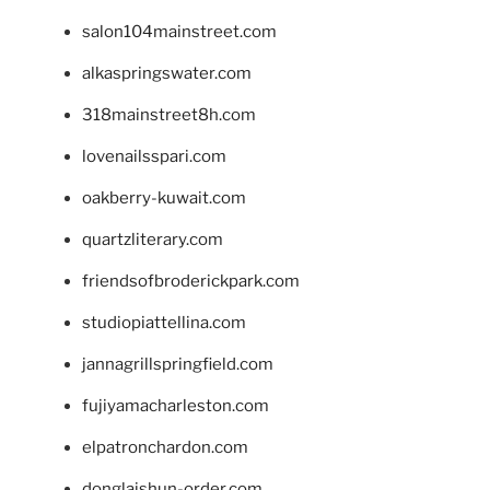
salon104mainstreet.com
alkaspringswater.com
318mainstreet8h.com
lovenailsspari.com
oakberry-kuwait.com
quartzliterary.com
friendsofbroderickpark.com
studiopiattellina.com
jannagrillspringfield.com
fujiyamacharleston.com
elpatronchardon.com
donglaishun-order.com