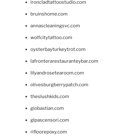
ironcladtattoostudio.com
bruinshome.com
annascleaningsvc.com
wolfcitytattoo.com
oysterbayturkeytrot.com
lafronterarestauranteybar.com
lilyandrosetearoom.com
olivesburgberrypatch.com
theslushkids.com
giobastian.com
glpascensori.com
rifloorepoxy.com