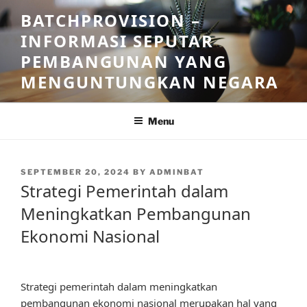
Skip
BATCHPROVISION –
to
INFORMASI SEPUTAR
content
PEMBANGUNAN YANG
MENGUNTUNGKAN NEGARA
Menu
POSTED
SEPTEMBER 20, 2024
BY
ADMINBAT
ON
Strategi Pemerintah dalam
Meningkatkan Pembangunan
Ekonomi Nasional
Strategi pemerintah dalam meningkatkan
pembangunan ekonomi nasional merupakan hal yang