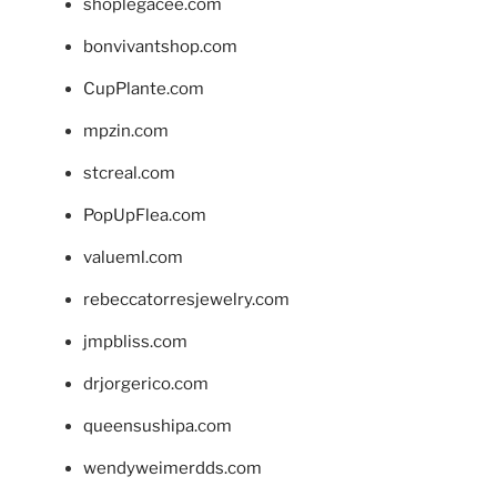
shoplegacee.com
bonvivantshop.com
CupPlante.com
mpzin.com
stcreal.com
PopUpFlea.com
valueml.com
rebeccatorresjewelry.com
jmpbliss.com
drjorgerico.com
queensushipa.com
wendyweimerdds.com