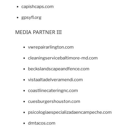
capishcaps.com
gpsyfl.org
MEDIA PARTNER III
vwrepairarlington.com
cleaningservicebaltimore-md.com
beckslandscapeandfence.com
vistaaltadelveramendi.com
coastlinecateringnc.com
cuesburgershouston.com
psicologiaespecializadaencampeche.com
dmtacos.com