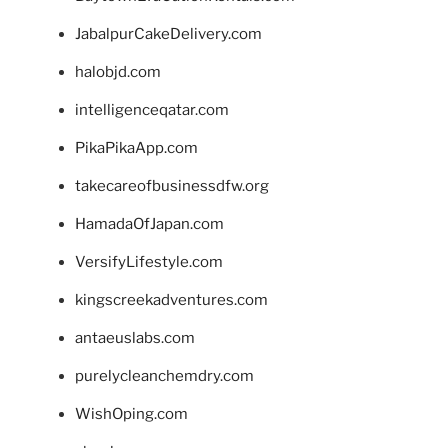
JabalpurCakeDelivery.com
halobjd.com
intelligenceqatar.com
PikaPikaApp.com
takecareofbusinessdfw.org
HamadaOfJapan.com
VersifyLifestyle.com
kingscreekadventures.com
antaeuslabs.com
purelycleanchemdry.com
WishOping.com