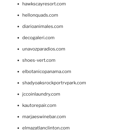
hawkscayresort.com
hellonquads.com
diarioanimales.com
decogaleri.com
unavozparadios.com
shoes-vert.com
elbotanicopanama.com
shadyoaksrockportrvpark.com
jccoinlaundry.com
kautorepair.com
marjaeswinebar.com
elmazatlanclinton.com