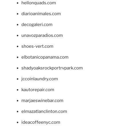
hellonquads.com
diarioanimales.com
decogaleri.com
unavozparadios.com
shoes-vert.com
elbotanicopanama.com
shadyoaksrockportrvpark.com
jccoinlaundry.com
kautorepair.com
marjaeswinebar.com
elmazatlanclinton.com
ideacoffeenyc.com