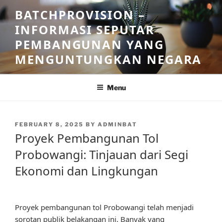
Skip
BATCHPROVISION –
to
INFORMASI SEPUTAR
content
PEMBANGUNAN YANG
MENGUNTUNGKAN NEGARA
Menu
POSTED
FEBRUARY 8, 2025
BY
ADMINBAT
ON
Proyek Pembangunan Tol
Probowangi: Tinjauan dari Segi
Ekonomi dan Lingkungan
Proyek pembangunan tol Probowangi telah menjadi
sorotan publik belakangan ini. Banyak yang