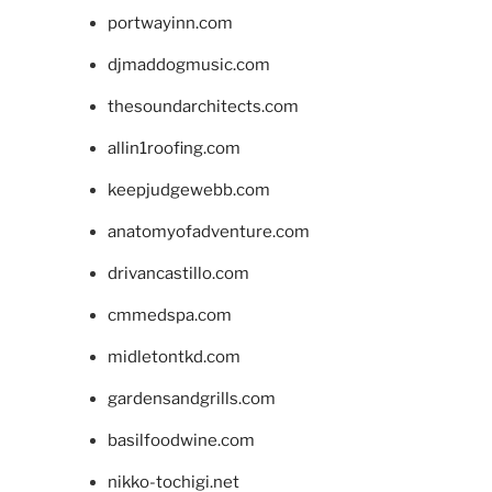
portwayinn.com
djmaddogmusic.com
thesoundarchitects.com
allin1roofing.com
keepjudgewebb.com
anatomyofadventure.com
drivancastillo.com
cmmedspa.com
midletontkd.com
gardensandgrills.com
basilfoodwine.com
nikko-tochigi.net