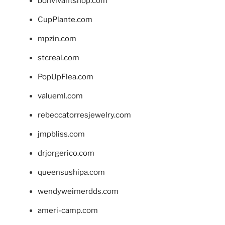
bonvivantshop.com
CupPlante.com
mpzin.com
stcreal.com
PopUpFlea.com
valueml.com
rebeccatorresjewelry.com
jmpbliss.com
drjorgerico.com
queensushipa.com
wendyweimerdds.com
ameri-camp.com