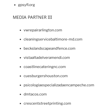
gpsyfl.org
MEDIA PARTNER III
vwrepairarlington.com
cleaningservicebaltimore-md.com
beckslandscapeandfence.com
vistaaltadelveramendi.com
coastlinecateringnc.com
cuesburgershouston.com
psicologiaespecializadaencampeche.com
dmtacos.com
crescentstreetprinting.com