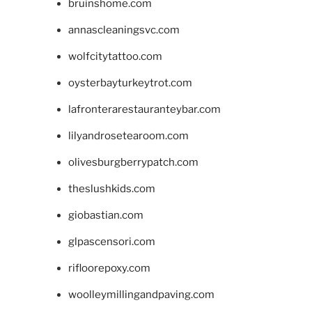
bruinshome.com
annascleaningsvc.com
wolfcitytattoo.com
oysterbayturkeytrot.com
lafronterarestauranteybar.com
lilyandrosetearoom.com
olivesburgberrypatch.com
theslushkids.com
giobastian.com
glpascensori.com
rifloorepoxy.com
woolleymillingandpaving.com