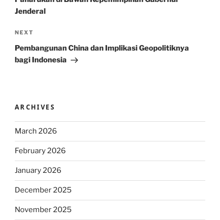
Jenderal
Next
NEXT
Post
Pembangunan China dan Implikasi Geopolitiknya
bagi Indonesia
ARCHIVES
March 2026
February 2026
January 2026
December 2025
November 2025