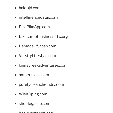
halobjd.com
intelligenceqatar.com
PikaPikaApp.com
takecareofbusinessdfw.org
HamadaOfJapan.com
VersifyLifestyle.com
kingscreekadventures.com
antaeuslabs.com
purelycleanchemdry.com
WishOping.com
shoplegacee.com