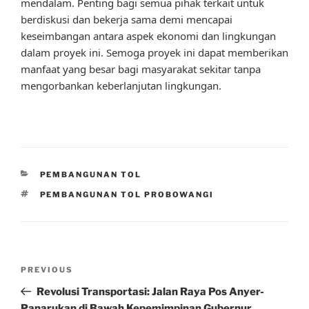
mendalam. Penting bagi semua pihak terkait untuk
berdiskusi dan bekerja sama demi mencapai
keseimbangan antara aspek ekonomi dan lingkungan
dalam proyek ini. Semoga proyek ini dapat memberikan
manfaat yang besar bagi masyarakat sekitar tanpa
mengorbankan keberlanjutan lingkungan.
CATEGORIES
PEMBANGUNAN TOL
TAGS
PEMBANGUNAN TOL PROBOWANGI
Post
Previous
PREVIOUS
navigation
Post
Revolusi Transportasi: Jalan Raya Pos Anyer-
Panarukan di Bawah Kepemimpinan Gubernur