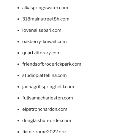
alkaspringswater.com
318mainstreet8h.com
lovenailsspari.com
oakberry-kuwait.com
quartzliterary.com
friendsofbroderickpark.com
studiopiattellina.com
jannagrillspringfield.com
fujiyamacharleston.com
elpatronchardon.com
donglaishun-order.com
fiamc-rome2022.org