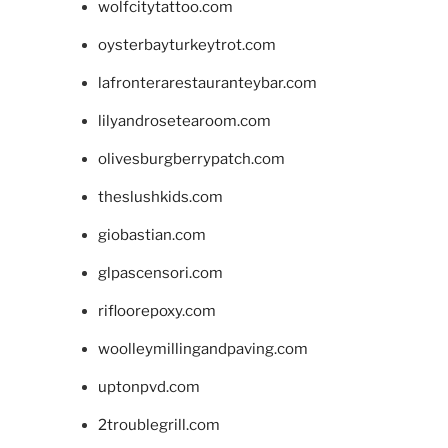
wolfcitytattoo.com
oysterbayturkeytrot.com
lafronterarestauranteybar.com
lilyandrosetearoom.com
olivesburgberrypatch.com
theslushkids.com
giobastian.com
glpascensori.com
rifloorepoxy.com
woolleymillingandpaving.com
uptonpvd.com
2troublegrill.com