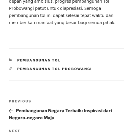
depan yang ambisius, progres pembangunan Tol
Probowangi patut untuk diapresiasi. Semoga
pembangunan tol ini dapat selesai tepat waktu dan
memberikan manfaat yang besar bagi semua pihak.
CATEGORIES
PEMBANGUNAN TOL
TAGS
PEMBANGUNAN TOL PROBOWANGI
Post
Previous
PREVIOUS
navigation
Post
Pembangunan Negara Terbaik: Inspirasi dari
Negara-negara Maju
Next
NEXT