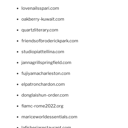
lovenailsspari.com
oakberry-kuwait.com
quartzliterary.com
friendsofbroderickpark.com
studiopiattellina.com
jannagrillspringfield.com
fujiyamacharleston.com
elpatronchardon.com
donglaishun-order.com
fiamc-rome2022.org
mariceworldessentials.com
lafisheriarestaurant.com