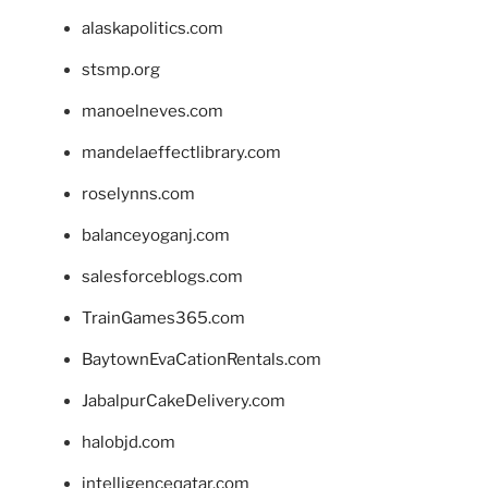
alaskapolitics.com
stsmp.org
manoelneves.com
mandelaeffectlibrary.com
roselynns.com
balanceyoganj.com
salesforceblogs.com
TrainGames365.com
BaytownEvaCationRentals.com
JabalpurCakeDelivery.com
halobjd.com
intelligenceqatar.com