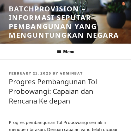
Skip
BATCHPROVISION –
to
INFORMASI SEPUTAR
content
PEMBANGUNAN YANG
MENGUNTUNGKAN NEGARA
Menu
POSTED
FEBRUARY 21, 2025
BY
ADMINBAT
ON
Progres Pembangunan Tol
Probowangi: Capaian dan
Rencana Ke depan
Progres pembangunan Tol Probowangi semakin
menggembirakan. Dengan capaian yang telah dicapai