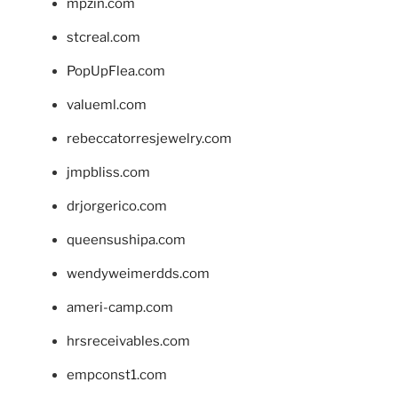
mpzin.com
stcreal.com
PopUpFlea.com
valueml.com
rebeccatorresjewelry.com
jmpbliss.com
drjorgerico.com
queensushipa.com
wendyweimerdds.com
ameri-camp.com
hrsreceivables.com
empconst1.com