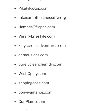
PikaPikaApp.com
takecareofbusinessdfw.org
HamadaOfJapan.com
VersifyLifestyle.com
kingscreekadventures.com
antaeuslabs.com
purelycleanchemdry.com
WishOping.com
shoplegacee.com
bonvivantshop.com
CupPlante.com