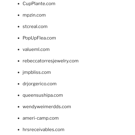
CupPlante.com
mpzin.com
stcreal.com
PopUpFlea.com
valueml.com
rebeccatorresjewelry.com
jmpbliss.com
drjorgerico.com
queensushipa.com
wendyweimerdds.com
ameri-camp.com
hrsreceivables.com