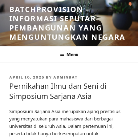
Skip
BATCHPROVISION –
to
INFORMASI SEPUTAR
content
PEMBANGUNAN YANG
MENGUNTUNGKAN NEGARA
Menu
POSTED
APRIL 10, 2025
BY
ADMINBAT
ON
Pernikahan Ilmu dan Seni di
Simposium Sarjana Asia
Simposium Sarjana Asia merupakan ajang prestisius
yang menyatukan para mahasiswa dari berbagai
universitas di seluruh Asia. Dalam pertemuan ini,
peserta tidak hanya berkesempatan untuk