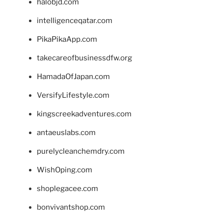
halobjd.com
intelligenceqatar.com
PikaPikaApp.com
takecareofbusinessdfw.org
HamadaOfJapan.com
VersifyLifestyle.com
kingscreekadventures.com
antaeuslabs.com
purelycleanchemdry.com
WishOping.com
shoplegacee.com
bonvivantshop.com