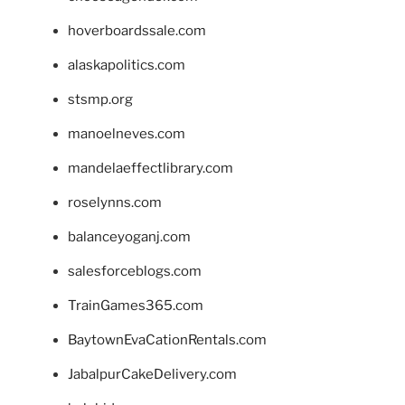
hoverboardssale.com
alaskapolitics.com
stsmp.org
manoelneves.com
mandelaeffectlibrary.com
roselynns.com
balanceyoganj.com
salesforceblogs.com
TrainGames365.com
BaytownEvaCationRentals.com
JabalpurCakeDelivery.com