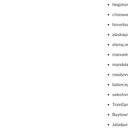
hingsto
choosea
hoverbo
alaskapo
stsmp.o
manoel
mandelae
roselyn
balance
salesfo
TrainG
Baytown
Jabalpu