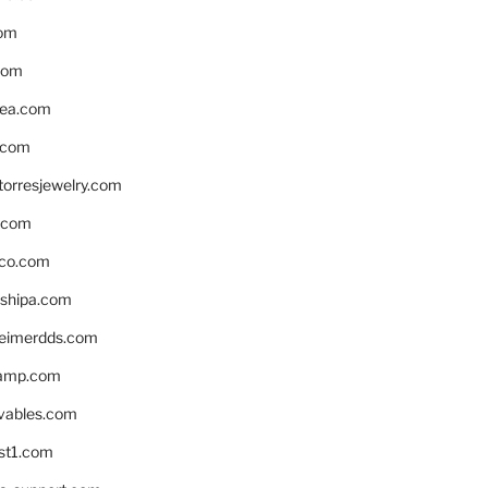
om
com
ea.com
.com
torresjewelry.com
s.com
ico.com
shipa.com
eimerdds.com
camp.com
ivables.com
st1.com