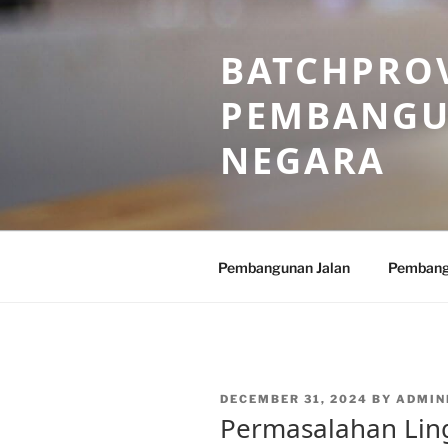
Skip
to
BATCHPROV
content
PEMBANGU
NEGARA
Pembangunan Jalan
Pembang
POSTED
DECEMBER 31, 2024
BY
ADMIN
ON
Permasalahan Lin