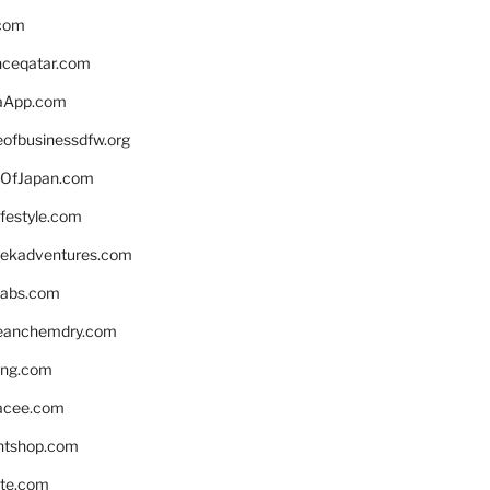
.com
enceqatar.com
aApp.com
eofbusinessdfw.org
OfJapan.com
ifestyle.com
eekadventures.com
labs.com
leanchemdry.com
ing.com
acee.com
ntshop.com
te.com