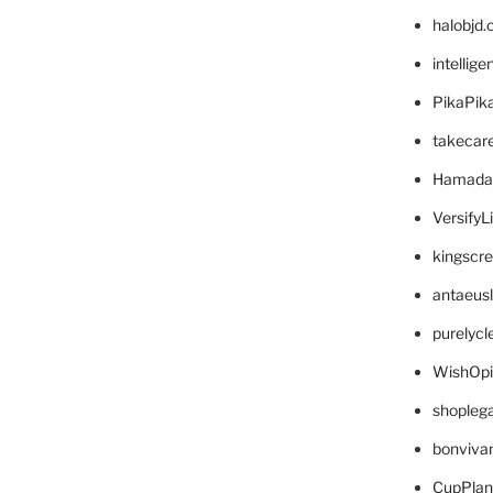
halobjd
intellig
PikaPik
takecar
Hamada
VersifyL
kingscr
antaeus
purelyc
WishOp
shopleg
bonviva
CupPlan