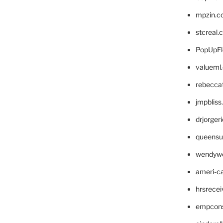
mpzin.c
stcreal.
PopUpFl
valueml
rebecca
jmpblis
drjorger
queensu
wendyw
ameri-
hrsrece
empcon