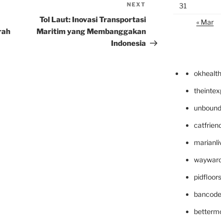
NEXT
Next
31
Post
Tol Laut: Inovasi Transportasi
« Mar
rah
Maritim yang Membanggakan
Indonesia
okhealt
theinte
unbound
catfrien
marianli
wayward
pidfloo
bancode
betterm