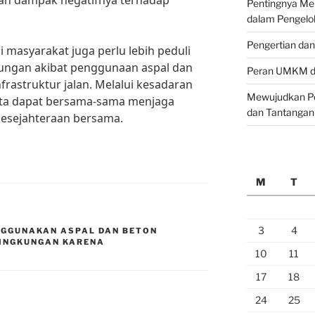
an dampak negatifnya terhadap
Pentingnya M
dalam Pengelo
Pengertian da
 masyarakat juga perlu lebih peduli
ungan akibat penggunaan aspal dan
Peran UMKM da
astruktur jalan. Melalui kesadaran
Mewujudkan Pe
kita dapat bersama-sama menjaga
dan Tantangan
kesejahteraan bersama.
M
T
3
4
GGUNAKAN ASPAL DAN BETON
LINGKUNGAN KARENA
10
11
17
18
24
25