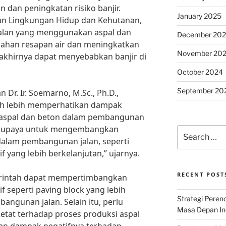
n dan peningkatan risiko banjir.
January 2025
an Lingkungan Hidup dan Kehutanan,
alan yang menggunakan aspal dan
December 20
lahan resapan air dan meningkatkan
November 20
akhirnya dapat menyebabkan banjir di
October 2024
September 20
 Dr. Ir. Soemarno, M.Sc., Ph.D.,
h lebih memperhatikan dampak
 aspal dan beton dalam pembangunan
ada upaya untuk mengembangkan
Search
dalam pembangunan jalan, seperti
for:
f yang lebih berkelanjutan,” ujarnya.
RECENT POST
erintah dapat mempertimbangkan
f seperti paving block yang lebih
Strategi Per
ngunan jalan. Selain itu, perlu
Masa Depan Ind
etat terhadap proses produksi aspal