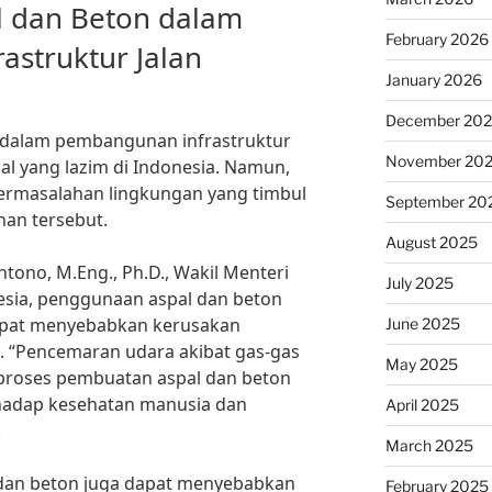
 dan Beton dalam
February 2026
struktur Jalan
January 2026
December 20
 dalam pembangunan infrastruktur
November 20
al yang lazim di Indonesia. Namun,
permasalahan lingkungan yang timbul
September 20
an tersebut.
August 2025
tono, M.Eng., Ph.D., Wakil Menteri
July 2025
sia, penggunaan aspal dan beton
pat menyebabkan kerusakan
June 2025
. “Pencemaran udara akibat gas-gas
May 2025
 proses pembuatan aspal dan beton
hadap kesehatan manusia dan
April 2025
.
March 2025
l dan beton juga dapat menyebabkan
February 2025