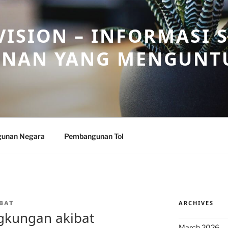
ISION – INFORMASI 
NAN YANG MENGUNT
unan Negara
Pembangunan Tol
ARCHIVES
BAT
gkungan akibat
March 2026