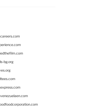
hcareers.com
xperience.com
edthefilm.com
ds-bg.org
ves.org
tees.com
rsexpress.com
venezuelaen.com
oodfoodcorporation.com