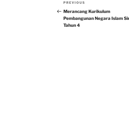
Post
Previous
PREVIOUS
navigation
Post
Merancang Kurikulum
Pembangunan Negara Islam Si
Tahun 4