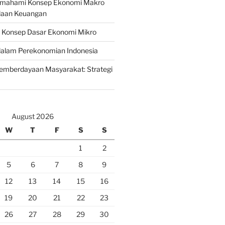
emahami Konsep Ekonomi Makro
laan Keuangan
n Konsep Dasar Ekonomi Mikro
lam Perekonomian Indonesia
mberdayaan Masyarakat: Strategi
August 2026
W
T
F
S
S
1
2
5
6
7
8
9
12
13
14
15
16
19
20
21
22
23
26
27
28
29
30