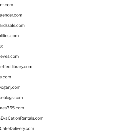
nnt.com
gender.com
ardssale.com
litics.com
rg
neves.com
ffectlibrary.com
ns.com
yoganj.com
rceblogs.com
ames365.com
EvaCationRentals.com
rCakeDelivery.com