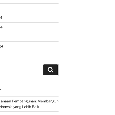
24
24
24
Search
S
encanaan Pembangunan: Membangun
onesia yang Lebih Baik