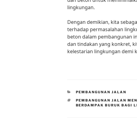
dan beton untuk meminimalk
lingkungan.
Dengan demikian, kita sebagai
terhadap permasalahan lingk
beton dalam pembangunan infr
dan tindakan yang konkret, 
kelestarian lingkungan demi 
CATEGORIES
PEMBANGUNAN JALAN
TAGS
PEMBANGUNAN JALAN MEN
BERDAMPAK BURUK BAGI 