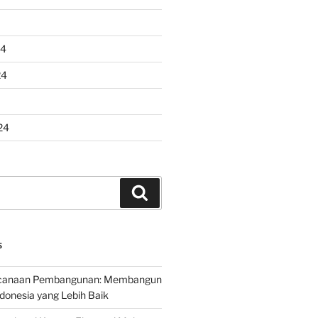
24
24
24
Search
S
encanaan Pembangunan: Membangun
onesia yang Lebih Baik