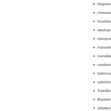
hingsto
choosea
hoverbo
alaskapo
stsmp.o
manoel
mandelae
roselyn
balance
salesfo
TrainG
Baytown
Jabalpu