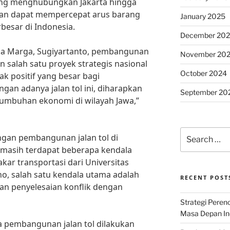
yang menghubungkan Jakarta hingga
pkan dapat mempercepat arus barang
January 2025
besar di Indonesia.
December 20
ina Marga, Sugiyartanto, pembangunan
November 20
n salah satu proyek strategis nasional
October 2024
 positif yang besar bagi
gan adanya jalan tol ini, diharapkan
September 20
tumbuhan ekonomi di wilayah Jawa,”
Search
an pembangunan jalan tol di
for:
 masih terdapat beberapa kendala
akar transportasi dari Universitas
o, salah satu kendala utama adalah
RECENT POST
n penyelesaian konflik dengan
Strategi Per
Masa Depan Ind
a pembangunan jalan tol dilakukan