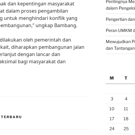
Pentingnya M
ak dan kepentingan masyarakat
dalam Pengelo
akat dalam proses pengambilan
g untuk menghindari konflik yang
Pengertian da
pembangunan,” ungkap Bambang.
Peran UMKM da
dilakukan oleh pemerintah dan
Mewujudkan Pe
rkait, diharapkan pembangunan jalan
dan Tantangan
berlanjut dengan lancar dan
ksimal bagi masyarakat dan
M
T
3
4
10
11
 TERBARU
17
18
24
25