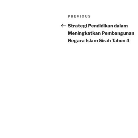
Post
Previous
PREVIOUS
navigation
Post
Strategi Pendidikan dalam
Meningkatkan Pembangunan
Negara Islam Sirah Tahun 4