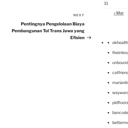
31
« Mar
NEXT
Next
Post
Pentingnya Pengelolaan Biaya
Pembangunan Tol Trans Jawa yang
Efisien
okhealt
theinte
unbound
catfrien
marianli
wayward
pidfloo
bancode
betterm