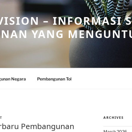
ISION – INFORMASI 
NAN YANG MENGUNT
unan Negara
Pembangunan Tol
ARCHIVES
T
rbaru Pembangunan
March 2026