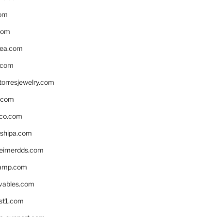
om
com
ea.com
.com
torresjewelry.com
s.com
ico.com
shipa.com
eimerdds.com
camp.com
ivables.com
st1.com