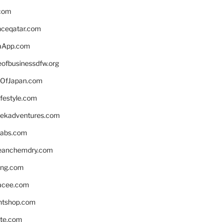
.com
enceqatar.com
aApp.com
eofbusinessdfw.org
OfJapan.com
ifestyle.com
eekadventures.com
labs.com
leanchemdry.com
ing.com
acee.com
ntshop.com
te.com