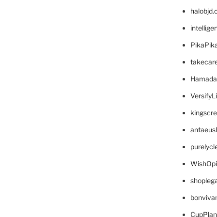
halobjd
intellig
PikaPik
takecar
Hamada
VersifyL
kingscr
antaeus
purelyc
WishOp
shopleg
bonviva
CupPlan