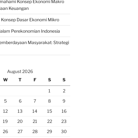
emahami Konsep Ekonomi Makro
laan Keuangan
n Konsep Dasar Ekonomi Mikro
lam Perekonomian Indonesia
mberdayaan Masyarakat: Strategi
August 2026
W
T
F
S
S
1
2
5
6
7
8
9
12
13
14
15
16
19
20
21
22
23
26
27
28
29
30