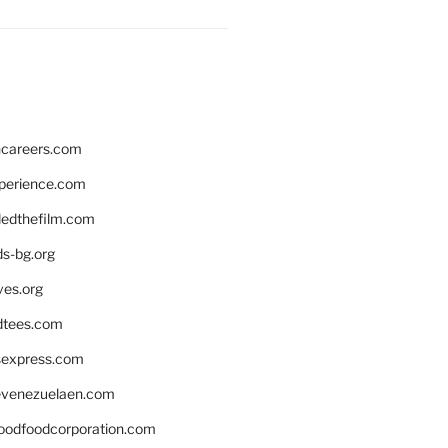
hcareers.com
xperience.com
edthefilm.com
ds-bg.org
ves.org
tees.com
rsexpress.com
venezuelaen.com
oodfoodcorporation.com