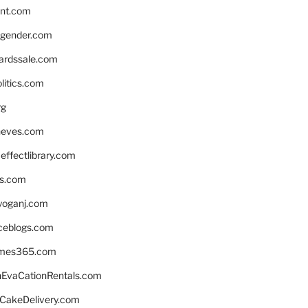
nnt.com
gender.com
ardssale.com
litics.com
rg
neves.com
ffectlibrary.com
ns.com
yoganj.com
rceblogs.com
ames365.com
EvaCationRentals.com
rCakeDelivery.com