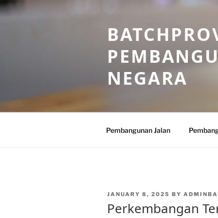
Skip
to
BATCHPROV
content
PEMBANGU
NEGARA
Pembangunan Jalan
Pembang
POSTED
JANUARY 8, 2025
BY
ADMINBA
ON
Perkembangan Te