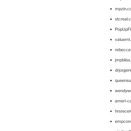
mpzin.c
stcreal.
PopUpFl
valueml
rebecca
jmpblis
drjorger
queensu
wendyw
ameri-
hrsrece
empcon