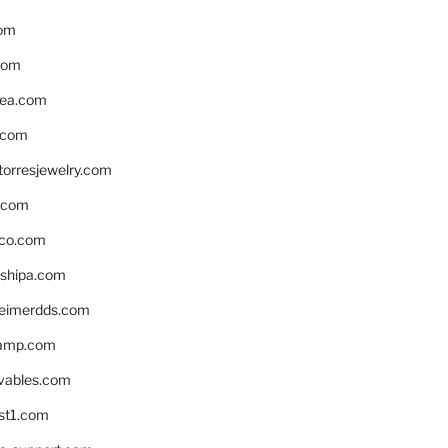
om
com
ea.com
.com
torresjewelry.com
s.com
ico.com
shipa.com
eimerdds.com
camp.com
ivables.com
st1.com