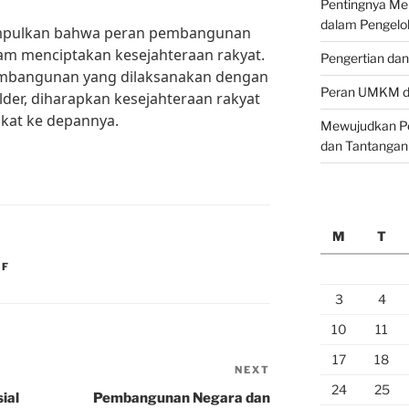
Pentingnya M
dalam Pengelo
impulkan bahwa peran pembangunan
am menciptakan kesejahteraan rakyat.
Pengertian da
embangunan yang dilaksanakan dengan
Peran UMKM da
lder, diharapkan kesejahteraan rakyat
kat ke depannya.
Mewujudkan Pe
dan Tantangan
M
T
DF
3
4
10
11
17
18
NEXT
Next
24
25
Post
ial
Pembangunan Negara dan