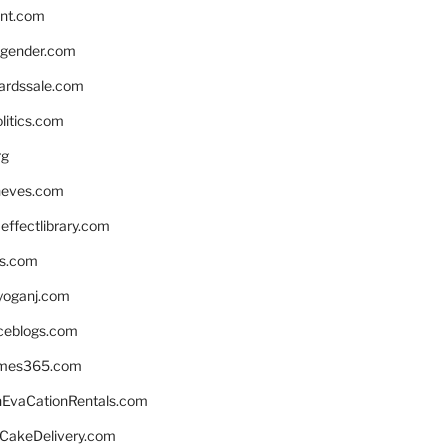
nnt.com
gender.com
ardssale.com
litics.com
rg
neves.com
ffectlibrary.com
ns.com
yoganj.com
rceblogs.com
ames365.com
EvaCationRentals.com
rCakeDelivery.com