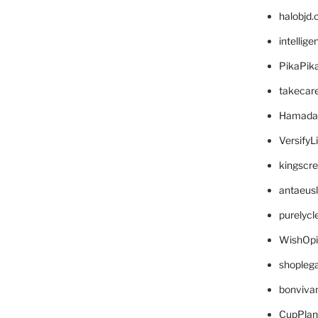
halobjd
intellig
PikaPik
takecar
Hamada
VersifyL
kingscr
antaeus
purelyc
WishOp
shopleg
bonviva
CupPlan