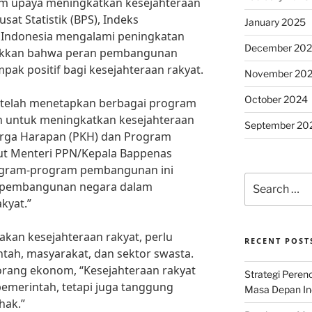
am upaya meningkatkan kesejahteraan
sat Statistik (BPS), Indeks
January 2025
Indonesia mengalami peningkatan
December 20
jukkan bahwa peran pembangunan
ak positif bagi kesejahteraan rakyat.
November 20
October 2024
i telah menetapkan berbagai program
 untuk meningkatkan kesejahteraan
September 20
uarga Harapan (PKH) dan Program
rut Menteri PPN/Kepala Bappenas
ogram-program pembangunan ini
Search
 pembangunan negara dalam
for:
kyat.”
kan kesejahteraan rakyat, perlu
RECENT POST
ntah, masyarakat, dan sektor swasta.
eorang ekonom, “Kesejahteraan rakyat
Strategi Per
emerintah, tetapi juga tanggung
Masa Depan Ind
hak.”