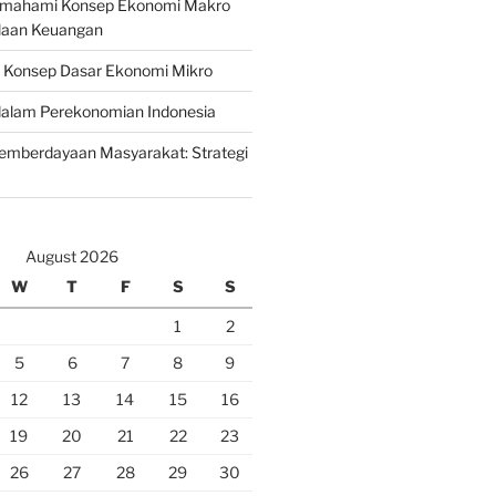
emahami Konsep Ekonomi Makro
laan Keuangan
n Konsep Dasar Ekonomi Mikro
lam Perekonomian Indonesia
mberdayaan Masyarakat: Strategi
August 2026
W
T
F
S
S
1
2
5
6
7
8
9
12
13
14
15
16
19
20
21
22
23
26
27
28
29
30