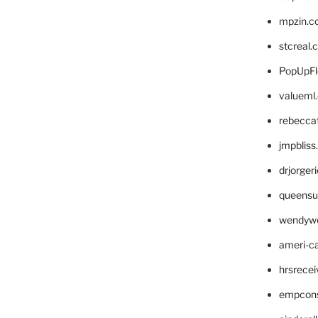
mpzin.c
stcreal.
PopUpFl
valueml
rebecca
jmpblis
drjorger
queensu
wendyw
ameri-
hrsrece
empcon