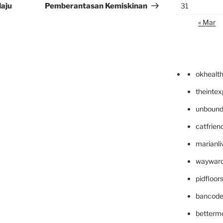
aju
Pemberantasan Kemiskinan
31
« Mar
okhealt
theinte
unbound
catfrien
marianli
wayward
pidfloo
bancode
betterm