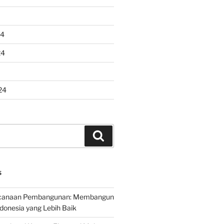
24
24
24
Search
S
encanaan Pembangunan: Membangun
onesia yang Lebih Baik