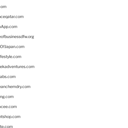
.com
enceqatar.com
aApp.com
eofbusinessdfw.org
OfJapan.com
ifestyle.com
eekadventures.com
labs.com
leanchemdry.com
ing.com
acee.com
ntshop.com
te.com