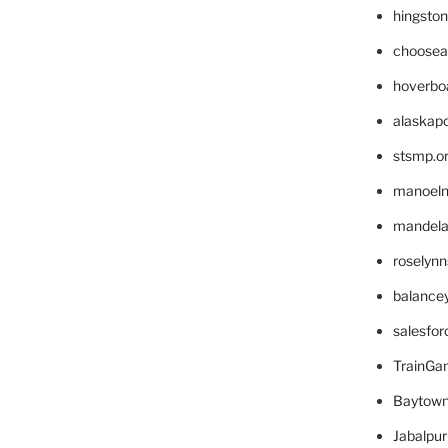
hingsto
choosea
hoverbo
alaskapo
stsmp.o
manoel
mandelae
roselyn
balance
salesfo
TrainG
Baytown
Jabalpu