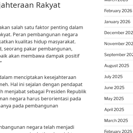
jahteraan Rakyat
February 2026
January 2026
an salah satu faktor penting dalam
December 20
rakyat. Peran pembangunan negara
katkan kualitas hidup masyarakat.
November 20
id, seorang pakar pembangunan,
September 20
aik akan membawa dampak positif
”
August 2025
July 2025
alam menciptakan kesejahteraan
meh. Hal ini sejalan dengan pendapat
June 2025
nah menjabat sebagai Presiden Republik
an negara harus berorientasi pada
May 2025
n hanya pada pembangunan
April 2025
March 2025
mbangunan negara telah menjadi
February 2025