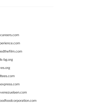
hcareers.com
xperience.com
edthefilm.com
ds-bg.org
ves.org
tees.com
rsexpress.com
venezuelaen.com
oodfoodcorporation.com