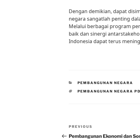
Dengan demikian, dapat dis
negara sangatlah penting dal
Melalui berbagai program p
baik dan sinergi antarstakeho
Indonesia dapat terus mening
CATEGORIES
PEMBANGUNAN NEGARA
TAGS
PEMBANGUNAN NEGARA P
Post
Previous
PREVIOUS
navigation
Post
Pembangunan Ekonomi dan Sos