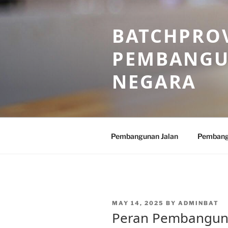
Skip
to
BATCHPROV
content
PEMBANGU
NEGARA
Pembangunan Jalan
Pembang
POSTED
MAY 14, 2025
BY
ADMINBAT
ON
Peran Pembangun