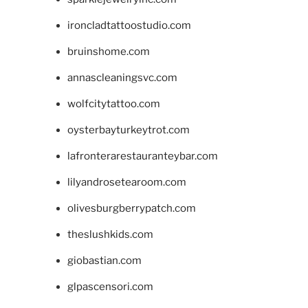
ironcladtattoostudio.com
bruinshome.com
annascleaningsvc.com
wolfcitytattoo.com
oysterbayturkeytrot.com
lafronterarestauranteybar.com
lilyandrosetearoom.com
olivesburgberrypatch.com
theslushkids.com
giobastian.com
glpascensori.com