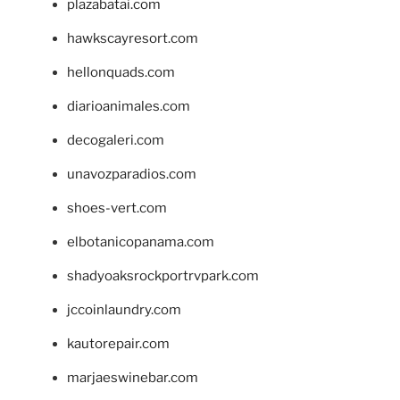
plazabatai.com
hawkscayresort.com
hellonquads.com
diarioanimales.com
decogaleri.com
unavozparadios.com
shoes-vert.com
elbotanicopanama.com
shadyoaksrockportrvpark.com
jccoinlaundry.com
kautorepair.com
marjaeswinebar.com