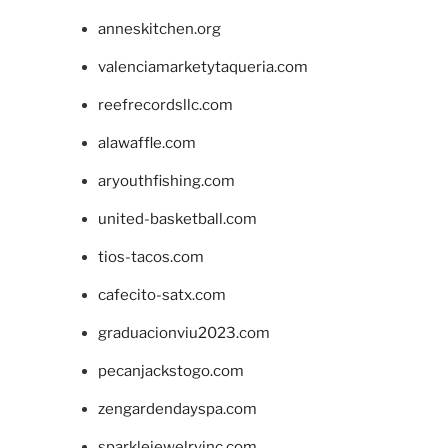
anneskitchen.org
valenciamarketytaqueria.com
reefrecordsllc.com
alawaffle.com
aryouthfishing.com
united-basketball.com
tios-tacos.com
cafecito-satx.com
graduacionviu2023.com
pecanjackstogo.com
zengardendayspa.com
sparklejewelryinc.com