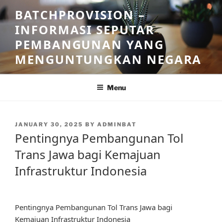
Skip
BATCHPROVISION –
to
INFORMASI SEPUTAR
content
PEMBANGUNAN YANG
MENGUNTUNGKAN NEGARA
Menu
POSTED
JANUARY 30, 2025
BY
ADMINBAT
ON
Pentingnya Pembangunan Tol
Trans Jawa bagi Kemajuan
Infrastruktur Indonesia
Pentingnya Pembangunan Tol Trans Jawa bagi
Kemajuan Infrastruktur Indonesia