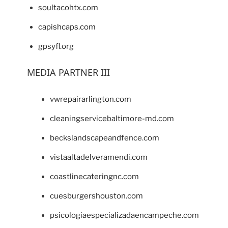
soultacohtx.com
capishcaps.com
gpsyfl.org
MEDIA PARTNER III
vwrepairarlington.com
cleaningservicebaltimore-md.com
beckslandscapeandfence.com
vistaaltadelveramendi.com
coastlinecateringnc.com
cuesburgershouston.com
psicologiaespecializadaencampeche.com