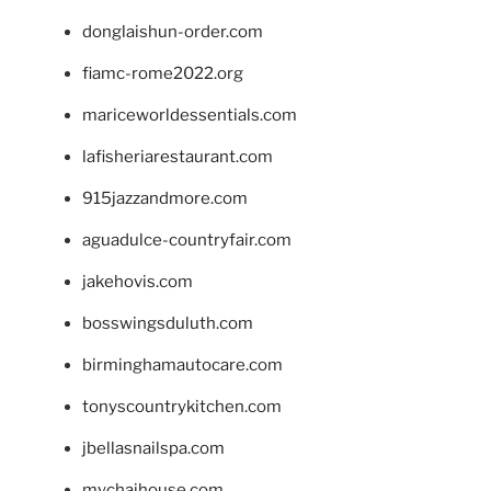
donglaishun-order.com
fiamc-rome2022.org
mariceworldessentials.com
lafisheriarestaurant.com
915jazzandmore.com
aguadulce-countryfair.com
jakehovis.com
bosswingsduluth.com
birminghamautocare.com
tonyscountrykitchen.com
jbellasnailspa.com
mychaihouse.com