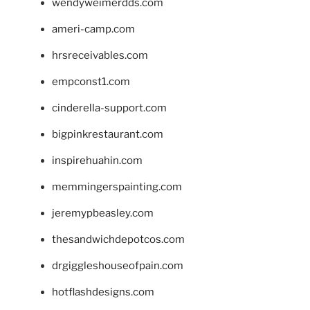
wendyweimerdds.com
ameri-camp.com
hrsreceivables.com
empconst1.com
cinderella-support.com
bigpinkrestaurant.com
inspirehuahin.com
memmingerspainting.com
jeremypbeasley.com
thesandwichdepotcos.com
drgiggleshouseofpain.com
hotflashdesigns.com