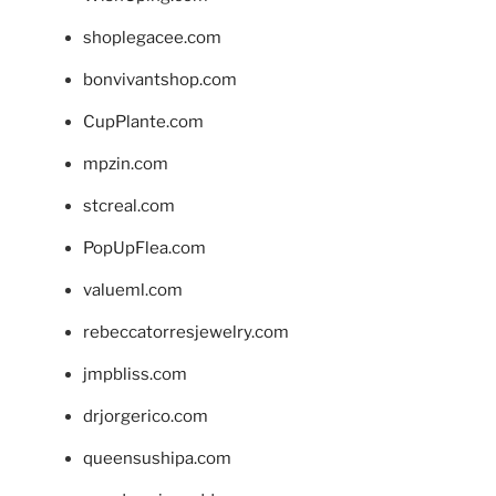
shoplegacee.com
bonvivantshop.com
CupPlante.com
mpzin.com
stcreal.com
PopUpFlea.com
valueml.com
rebeccatorresjewelry.com
jmpbliss.com
drjorgerico.com
queensushipa.com