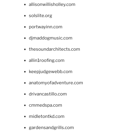
allisonwillisholley.com
solslite.org
portwayinn.com
djmaddogmusic.com
thesoundarchitects.com
allin1roofing.com
keepjudgewebb.com
anatomyofadventure.com
drivancastillo.com
cmmedspa.com
midletontkd.com
gardensandgrills.com