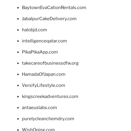
BaytownEvaCationRentals.com
JabalpurCakeDelivery.com
halobjd.com
intelligenceqatar.com
PikaPikaApp.com
takecareofbusinessdfw.org
HamadaOfJapan.com
VersifyLifestyle.com
kingscreekadventures.com
antaeuslabs.com
purelycleanchemdry.com
WishOping.com