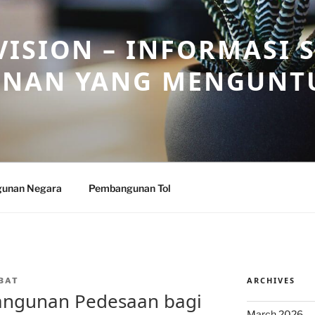
ISION – INFORMASI 
NAN YANG MENGUNT
unan Negara
Pembangunan Tol
ARCHIVES
BAT
angunan Pedesaan bagi
March 2026