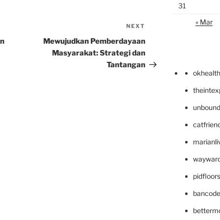
31
« Mar
NEXT
Next
Post
an
Mewujudkan Pemberdayaan
Masyarakat: Strategi dan
Tantangan
okhealt
theinte
unbound
catfrien
marianli
wayward
pidfloo
bancode
betterm