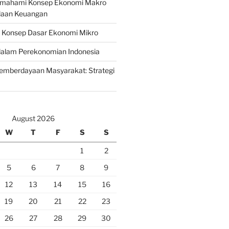
emahami Konsep Ekonomi Makro
laan Keuangan
n Konsep Dasar Ekonomi Mikro
lam Perekonomian Indonesia
mberdayaan Masyarakat: Strategi
August 2026
W
T
F
S
S
1
2
5
6
7
8
9
12
13
14
15
16
19
20
21
22
23
26
27
28
29
30