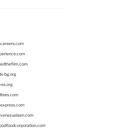
hcareers.com
xperience.com
edthefilm.com
ds-bg.org
ves.org
tees.com
rsexpress.com
venezuelaen.com
oodfoodcorporation.com