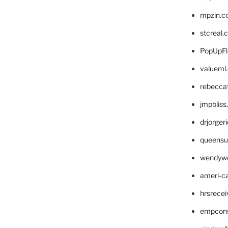
mpzin.c
stcreal.
PopUpFl
valueml
rebecca
jmpblis
drjorger
queensu
wendyw
ameri-
hrsrece
empcon