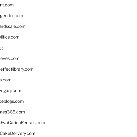
nnt.com
gender.com
ardssale.com
litics.com
rg
neves.com
ffectlibrary.com
ns.com
yoganj.com
rceblogs.com
ames365.com
EvaCationRentals.com
rCakeDelivery.com