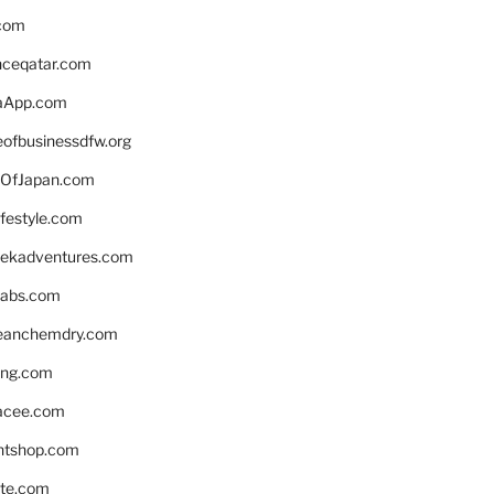
.com
enceqatar.com
aApp.com
eofbusinessdfw.org
OfJapan.com
ifestyle.com
eekadventures.com
labs.com
leanchemdry.com
ing.com
acee.com
ntshop.com
te.com