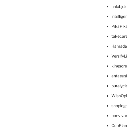
halobjd
intellig
PikaPik
takecar
Hamada
VersifyL
kingscr
antaeus
purelyc
WishOp
shopleg
bonviva
CupPlan