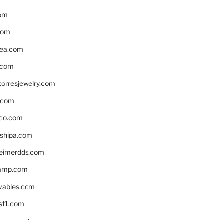
om
com
ea.com
.com
torresjewelry.com
s.com
ico.com
shipa.com
eimerdds.com
camp.com
ivables.com
st1.com