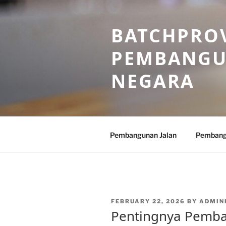
Skip
to
BATCHPROV
content
PEMBANGU
NEGARA
Pembangunan Jalan
Pembang
POSTED
FEBRUARY 22, 2026
BY
ADMIN
ON
Pentingnya Pemb