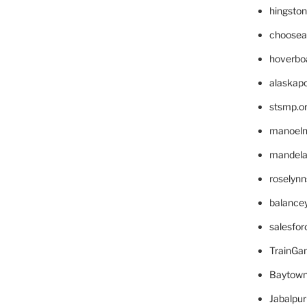
hingsto
choosea
hoverbo
alaskapo
stsmp.o
manoel
mandelae
roselyn
balance
salesfo
TrainG
Baytown
Jabalpu