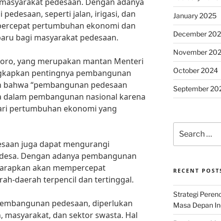
 masyarakat pedesaan. Dengan adanya
pedesaan, seperti jalan, irigasi, dan
January 2025
mpercepat pertumbuhan ekonomi dan
December 20
baru bagi masyarakat pedesaan.
November 20
oro, yang merupakan mantan Menteri
October 2024
gkapkan pentingnya pembangunan
an bahwa “pembangunan pedesaan
September 20
ma dalam pembangunan nasional karena
ari pertumbuhan ekonomi yang
Search
for:
esaan juga dapat mengurangi
n desa. Dengan adanya pembangunan
diharapkan akan mempercepat
RECENT POST
h-daerah terpencil dan tertinggal.
Strategi Per
embangunan pedesaan, diperlukan
Masa Depan Ind
, masyarakat, dan sektor swasta. Hal