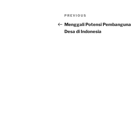
Post
Previous
PREVIOUS
navigation
Post
Menggali Potensi Pembangun
Desa di Indonesia