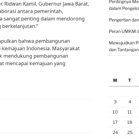
Pentingnya M
r. Ridwan Kamil, Gubernur Jawa Barat,
dalam Pengelo
borasi antara pemerintah,
ta sangat penting dalam mendorong
Pengertian da
berkelanjutan.”
Peran UMKM da
impulkan bahwa pembangunan
Mewujudkan Pe
i kemajuan Indonesia. Masyarakat
dan Tantangan
ntuk mendukung pembangunan
pat mencapai kemajuan yang
M
T
3
4
10
11
17
18
24
25