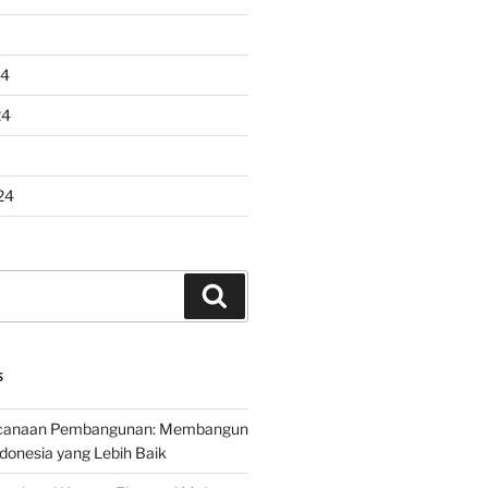
24
24
24
Search
S
encanaan Pembangunan: Membangun
onesia yang Lebih Baik