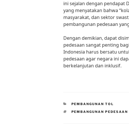
ini sejalan dengan pendapat D
yang menyatakan bahwa “kola
masyarakat, dan sektor swas
pembangunan pedesaan yang 
Dengan demikian, dapat dis
pedesaan sangat penting bag
Indonesia harus bersatu u
pedesaan agar negara ini da
berkelanjutan dan inklusif.
CATEGORIES
PEMBANGUNAN TOL
TAGS
PEMBANGUNAN PEDESAAN