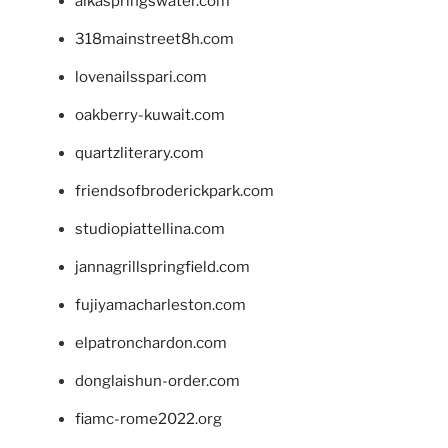
alkaspringswater.com
318mainstreet8h.com
lovenailsspari.com
oakberry-kuwait.com
quartzliterary.com
friendsofbroderickpark.com
studiopiattellina.com
jannagrillspringfield.com
fujiyamacharleston.com
elpatronchardon.com
donglaishun-order.com
fiamc-rome2022.org