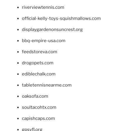
riverviewtennis.com
official-kelly-toys-squishmallows.com
displaygardenonsuncrest.org
bbq-empire-usa.com
feedstoreva.com
drogopets.com
ediblechalk.com
tabletennisnearme.com
oaksofa.com
soultacohtx.com
capishcaps.com
gpsyfl.org