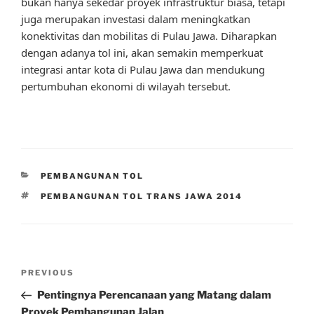
bukan hanya sekedar proyek infrastruktur biasa, tetapi
juga merupakan investasi dalam meningkatkan
konektivitas dan mobilitas di Pulau Jawa. Diharapkan
dengan adanya tol ini, akan semakin memperkuat
integrasi antar kota di Pulau Jawa dan mendukung
pertumbuhan ekonomi di wilayah tersebut.
CATEGORIES
PEMBANGUNAN TOL
TAGS
PEMBANGUNAN TOL TRANS JAWA 2014
Post
Previous
PREVIOUS
navigation
Post
Pentingnya Perencanaan yang Matang dalam
Proyek Pembangunan Jalan