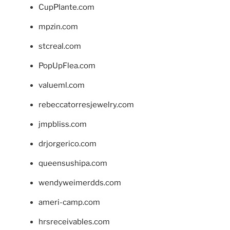
CupPlante.com
mpzin.com
stcreal.com
PopUpFlea.com
valueml.com
rebeccatorresjewelry.com
jmpbliss.com
drjorgerico.com
queensushipa.com
wendyweimerdds.com
ameri-camp.com
hrsreceivables.com