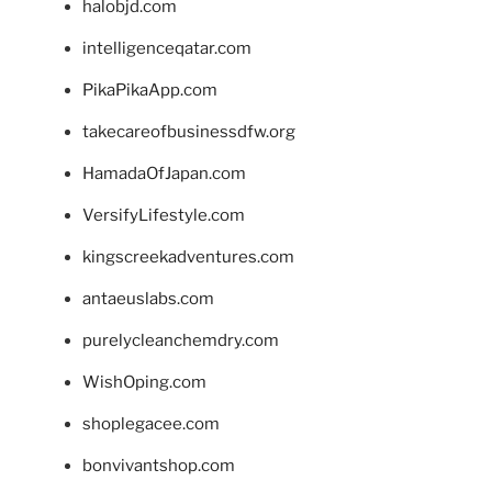
halobjd.com
intelligenceqatar.com
PikaPikaApp.com
takecareofbusinessdfw.org
HamadaOfJapan.com
VersifyLifestyle.com
kingscreekadventures.com
antaeuslabs.com
purelycleanchemdry.com
WishOping.com
shoplegacee.com
bonvivantshop.com