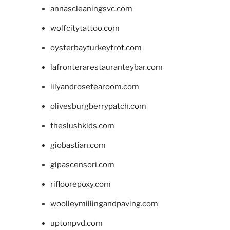
annascleaningsvc.com
wolfcitytattoo.com
oysterbayturkeytrot.com
lafronterarestauranteybar.com
lilyandrosetearoom.com
olivesburgberrypatch.com
theslushkids.com
giobastian.com
glpascensori.com
rifloorepoxy.com
woolleymillingandpaving.com
uptonpvd.com