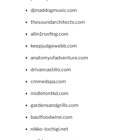
djmaddogmusic.com
thesoundarchitects.com
allin1roofing.com
keepjudgewebb.com
anatomyofadventure.com
drivancastillo.com
cmmedspa.com
midletontkd.com
gardensandgrills.com
basilfoodwine.com
nikko-tochigi.net