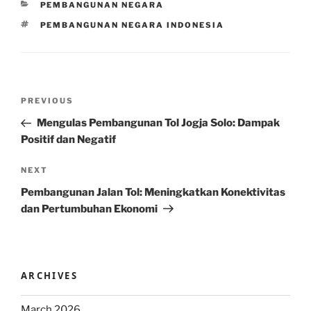
CATEGORIES
PEMBANGUNAN NEGARA
TAGS
PEMBANGUNAN NEGARA INDONESIA
Post
Previous
PREVIOUS
navigation
Post
Mengulas Pembangunan Tol Jogja Solo: Dampak
Positif dan Negatif
Next
NEXT
Post
Pembangunan Jalan Tol: Meningkatkan Konektivitas
dan Pertumbuhan Ekonomi
ARCHIVES
March 2026