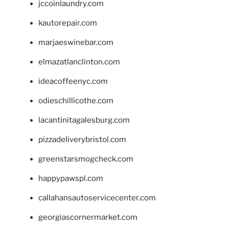
jccoinlaundry.com
kautorepair.com
marjaeswinebar.com
elmazatlanclinton.com
ideacoffeenyc.com
odieschillicothe.com
lacantinitagalesburg.com
pizzadeliverybristol.com
greenstarsmogcheck.com
happypawspl.com
callahansautoservicecenter.com
georgiascornermarket.com