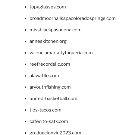
topgglasses.com
broadmoornailsspacoloradosprings.com
missblackpasadena.com
anneskitchen.org
valenciamarketytaqueria.com
reefrecordsllc.com
alawaffle.com
aryouthfishing.com
united-basketball.com
tios-tacos.com
cafecito-satx.com
graduacionviu2023.com