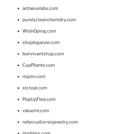
antaeuslabs.com
purelycleanchemdry.com
WishOping.com
shoplegacee.com
bonvivantshop.com
CupPlante.com
mpzin.com
stcreal.com
PopUpFlea.com
valueml.com
rebeccatorresjewelry.com
jmpbliss.com