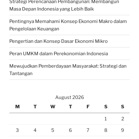
Strategi Perencanaan Pembangunan: Membangun
Masa Depan Indonesia yang Lebih Baik
Pentingnya Memahami Konsep Ekonomi Makro dalam
Pengelolaan Keuangan
Pengertian dan Konsep Dasar Ekonomi Mikro
Peran UMKM dalam Perekonomian Indonesia
Mewujudkan Pemberdayaan Masyarakat: Strategi dan
Tantangan
August 2026
M
T
W
T
F
S
S
1
2
3
4
5
6
7
8
9