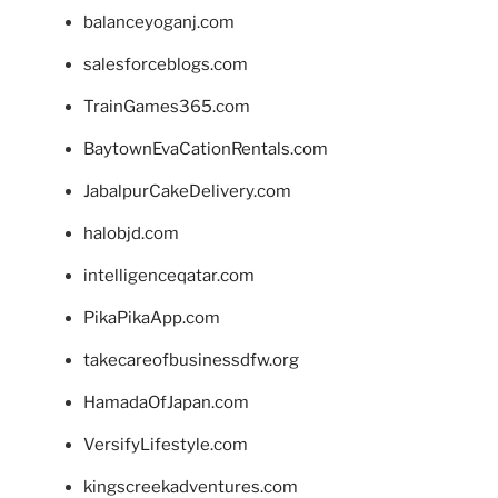
balanceyoganj.com
salesforceblogs.com
TrainGames365.com
BaytownEvaCationRentals.com
JabalpurCakeDelivery.com
halobjd.com
intelligenceqatar.com
PikaPikaApp.com
takecareofbusinessdfw.org
HamadaOfJapan.com
VersifyLifestyle.com
kingscreekadventures.com