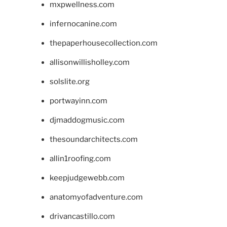
mxpwellness.com
infernocanine.com
thepaperhousecollection.com
allisonwillisholley.com
solslite.org
portwayinn.com
djmaddogmusic.com
thesoundarchitects.com
allin1roofing.com
keepjudgewebb.com
anatomyofadventure.com
drivancastillo.com