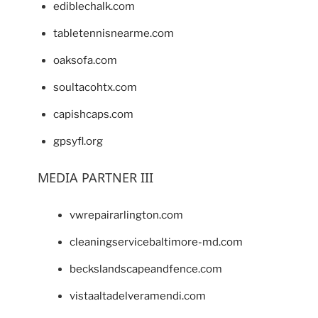
ediblechalk.com
tabletennisnearme.com
oaksofa.com
soultacohtx.com
capishcaps.com
gpsyfl.org
MEDIA PARTNER III
vwrepairarlington.com
cleaningservicebaltimore-md.com
beckslandscapeandfence.com
vistaaltadelveramendi.com