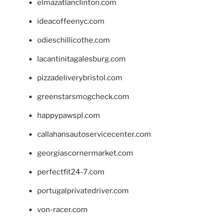
elmazatlanclinton.com
ideacoffeenyc.com
odieschillicothe.com
lacantinitagalesburg.com
pizzadeliverybristol.com
greenstarsmogcheck.com
happypawspl.com
callahansautoservicecenter.com
georgiascornermarket.com
perfectfit24-7.com
portugalprivatedriver.com
von-racer.com