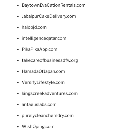
BaytownEvaCationRentals.com
JabalpurCakeDelivery.com
halobjd.com
intelligenceqatar.com
PikaPikaApp.com
takecareofbusinessdfw.org
HamadaOfJapan.com
VersifyLifestyle.com
kingscreekadventures.com
antaeuslabs.com
purelycleanchemdry.com
WishOping.com