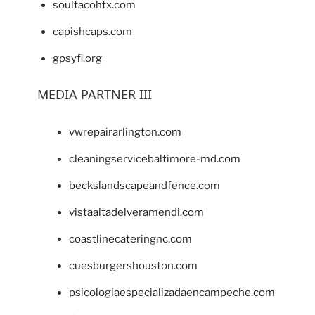
soultacohtx.com
capishcaps.com
gpsyfl.org
MEDIA PARTNER III
vwrepairarlington.com
cleaningservicebaltimore-md.com
beckslandscapeandfence.com
vistaaltadelveramendi.com
coastlinecateringnc.com
cuesburgershouston.com
psicologiaespecializadaencampeche.com