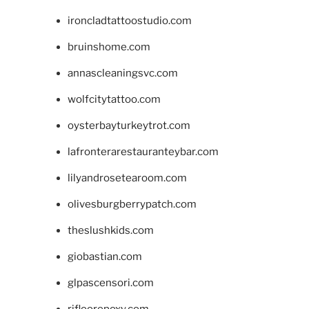
ironcladtattoostudio.com
bruinshome.com
annascleaningsvc.com
wolfcitytattoo.com
oysterbayturkeytrot.com
lafronterarestauranteybar.com
lilyandrosetearoom.com
olivesburgberrypatch.com
theslushkids.com
giobastian.com
glpascensori.com
rifloorepoxy.com