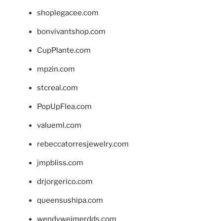
shoplegacee.com
bonvivantshop.com
CupPlante.com
mpzin.com
stcreal.com
PopUpFlea.com
valueml.com
rebeccatorresjewelry.com
jmpbliss.com
drjorgerico.com
queensushipa.com
wendyweimerdds.com