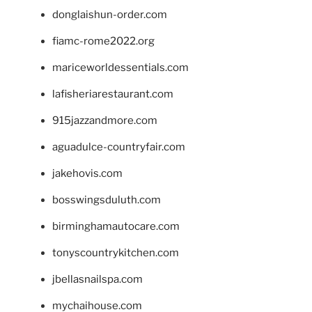
donglaishun-order.com
fiamc-rome2022.org
mariceworldessentials.com
lafisheriarestaurant.com
915jazzandmore.com
aguadulce-countryfair.com
jakehovis.com
bosswingsduluth.com
birminghamautocare.com
tonyscountrykitchen.com
jbellasnailspa.com
mychaihouse.com