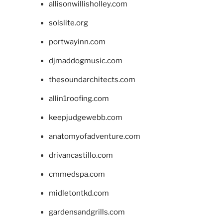
allisonwillisholley.com
solslite.org
portwayinn.com
djmaddogmusic.com
thesoundarchitects.com
allin1roofing.com
keepjudgewebb.com
anatomyofadventure.com
drivancastillo.com
cmmedspa.com
midletontkd.com
gardensandgrills.com