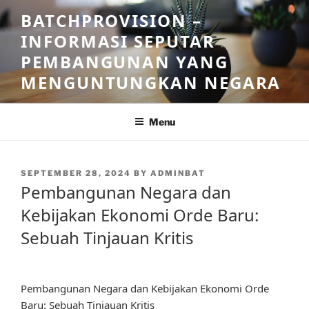
Skip
BATCHPROVISION –
to
INFORMASI SEPUTAR
content
PEMBANGUNAN YANG
MENGUNTUNGKAN NEGARA
Menu
POSTED
SEPTEMBER 28, 2024
BY
ADMINBAT
ON
Pembangunan Negara dan
Kebijakan Ekonomi Orde Baru:
Sebuah Tinjauan Kritis
Pembangunan Negara dan Kebijakan Ekonomi Orde
Baru: Sebuah Tinjauan Kritis