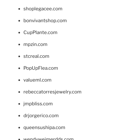
shoplegacee.com
bonvivantshop.com
CupPlante.com
mpzin.com
stcreal.com
PopUpFlea.com
valueml.com
rebeccatorresjewelry.com
jmpbliss.com
drjorgerico.com
queensushipa.com
wendyweimerdds.com