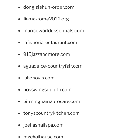
donglaishun-order.com
fiamc-rome2022.org
mariceworldessentials.com
lafisheriarestaurant.com
915jazzandmore.com
aguadulce-countryfair.com
jakehovis.com
bosswingsduluth.com
birminghamautocare.com
tonyscountrykitchen.com
jbellasnailspa.com
mychaihouse.com