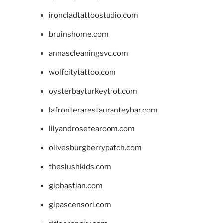
ironcladtattoostudio.com
bruinshome.com
annascleaningsvc.com
wolfcitytattoo.com
oysterbayturkeytrot.com
lafronterarestauranteybar.com
lilyandrosetearoom.com
olivesburgberrypatch.com
theslushkids.com
giobastian.com
glpascensori.com