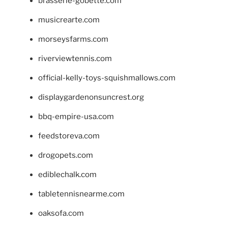
brasserie-gobette.com
musicrearte.com
morseysfarms.com
riverviewtennis.com
official-kelly-toys-squishmallows.com
displaygardenonsuncrest.org
bbq-empire-usa.com
feedstoreva.com
drogopets.com
ediblechalk.com
tabletennisnearme.com
oaksofa.com