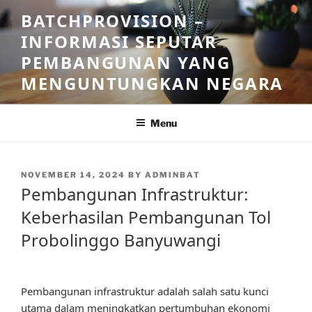
Skip
BATCHPROVISION –
to
INFORMASI SEPUTAR
content
PEMBANGUNAN YANG
MENGUNTUNGKAN NEGARA
Menu
POSTED
NOVEMBER 14, 2024
BY
ADMINBAT
ON
Pembangunan Infrastruktur:
Keberhasilan Pembangunan Tol
Probolinggo Banyuwangi
Pembangunan infrastruktur adalah salah satu kunci
utama dalam meningkatkan pertumbuhan ekonomi