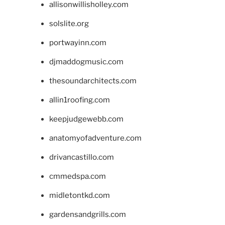
allisonwillisholley.com
solslite.org
portwayinn.com
djmaddogmusic.com
thesoundarchitects.com
allin1roofing.com
keepjudgewebb.com
anatomyofadventure.com
drivancastillo.com
cmmedspa.com
midletontkd.com
gardensandgrills.com