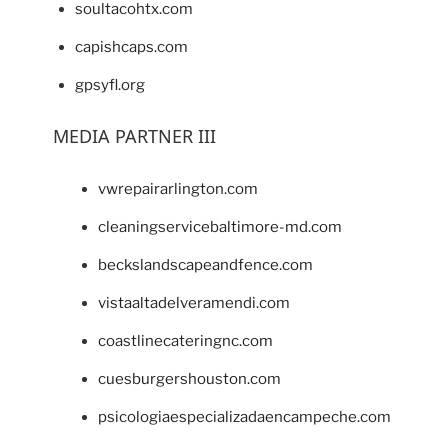
soultacohtx.com
capishcaps.com
gpsyfl.org
MEDIA PARTNER III
vwrepairarlington.com
cleaningservicebaltimore-md.com
beckslandscapeandfence.com
vistaaltadelveramendi.com
coastlinecateringnc.com
cuesburgershouston.com
psicologiaespecializadaencampeche.com