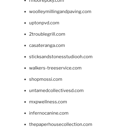
rifloorepoxy.com
woolleymillingandpaving.com
uptonpvd.com
2troublegrill.com
casateranga.com
sticksandstonesstudiooh.com
walkers-treeservice.com
shopmossi.com
untamedcollectivesd.com
mxpwellness.com
infernocanine.com
thepaperhousecollection.com