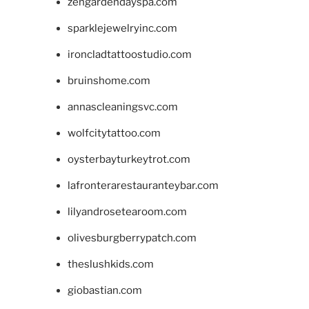
zengardendayspa.com
sparklejewelryinc.com
ironcladtattoostudio.com
bruinshome.com
annascleaningsvc.com
wolfcitytattoo.com
oysterbayturkeytrot.com
lafronterarestauranteybar.com
lilyandrosetearoom.com
olivesburgberrypatch.com
theslushkids.com
giobastian.com