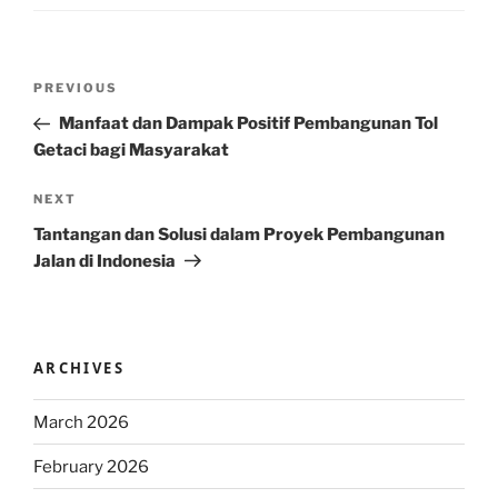
Post
Previous
PREVIOUS
navigation
Post
Manfaat dan Dampak Positif Pembangunan Tol
Getaci bagi Masyarakat
Next
NEXT
Post
Tantangan dan Solusi dalam Proyek Pembangunan
Jalan di Indonesia
ARCHIVES
March 2026
February 2026