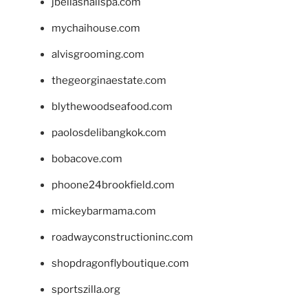
jbellasnailspa.com
mychaihouse.com
alvisgrooming.com
thegeorginaestate.com
blythewoodseafood.com
paolosdelibangkok.com
bobacove.com
phoone24brookfield.com
mickeybarmama.com
roadwayconstructioninc.com
shopdragonflyboutique.com
sportszilla.org