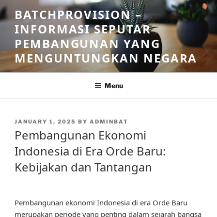
Skip
BATCHPROVISION –
to
INFORMASI SEPUTAR
content
PEMBANGUNAN YANG
MENGUNTUNGKAN NEGARA
Menu
POSTED
JANUARY 1, 2025
BY
ADMINBAT
ON
Pembangunan Ekonomi
Indonesia di Era Orde Baru:
Kebijakan dan Tantangan
Pembangunan ekonomi Indonesia di era Orde Baru
merupakan periode yang penting dalam sejarah bangsa