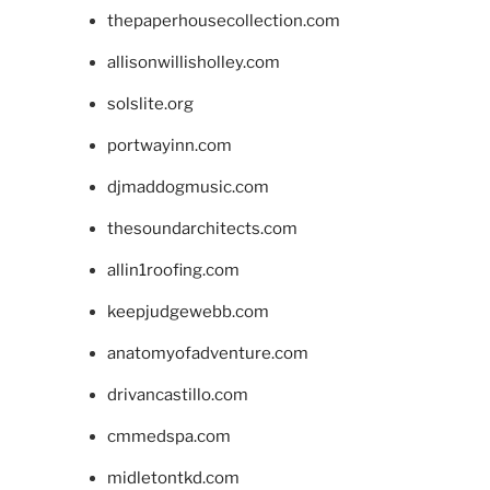
thepaperhousecollection.com
allisonwillisholley.com
solslite.org
portwayinn.com
djmaddogmusic.com
thesoundarchitects.com
allin1roofing.com
keepjudgewebb.com
anatomyofadventure.com
drivancastillo.com
cmmedspa.com
midletontkd.com