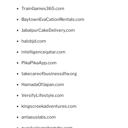
TrainGames365.com
BaytownEvaCationRentals.com
JabalpurCakeDelivery.com
halobjd.com
intelligenceqatar.com
PikaPikaApp.com
takecareofbusinessdfw.org
HamadaOfJapan.com
VersifyLifestyle.com
kingscreekadventures.com
antaeuslabs.com
purelycleanchemdry.com