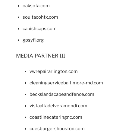
oaksofa.com
soultacohtx.com
capishcaps.com
gpsyfl.org
MEDIA PARTNER III
vwrepairarlington.com
cleaningservicebaltimore-md.com
beckslandscapeandfence.com
vistaaltadelveramendi.com
coastlinecateringnc.com
cuesburgershouston.com