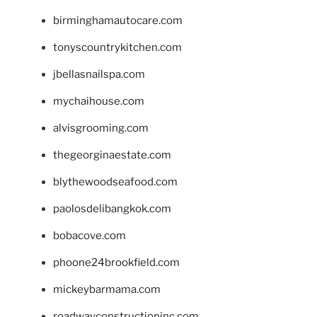
birminghamautocare.com
tonyscountrykitchen.com
jbellasnailspa.com
mychaihouse.com
alvisgrooming.com
thegeorginaestate.com
blythewoodseafood.com
paolosdelibangkok.com
bobacove.com
phoone24brookfield.com
mickeybarmama.com
roadwayconstructioninc.com