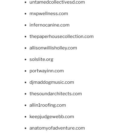
untamedcollectivesd.com
mxpwellness.com
infernocanine.com
thepaperhousecollection.com
allisonwillisholley.com
solslite.org
portwayinn.com
djmaddogmusic.com
thesoundarchitects.com
allin1roofing.com
keepjudgewebb.com
anatomyofadventure.com