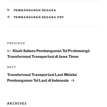
CATEGORIES
PEMBANGUNAN NEGARA
TAGS
PEMBANGUNAN NEGARA PDF
Post
Previous
PREVIOUS
navigation
Post
Kisah Sukses Pembangunan Tol Probowangi:
Transformasi Transportasi di Jawa Timur
Next
NEXT
Post
Transformasi Transportasi Laut Melalui
Pembangunan Tol Laut di Indonesia
ARCHIVES