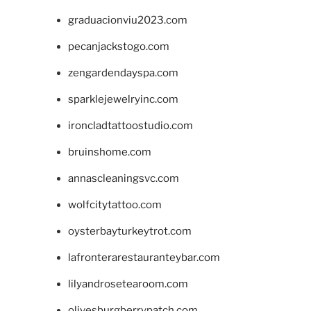
graduacionviu2023.com
pecanjackstogo.com
zengardendayspa.com
sparklejewelryinc.com
ironcladtattoostudio.com
bruinshome.com
annascleaningsvc.com
wolfcitytattoo.com
oysterbayturkeytrot.com
lafronterarestauranteybar.com
lilyandrosetearoom.com
olivesburgberrypatch.com