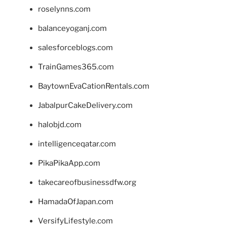
roselynns.com
balanceyoganj.com
salesforceblogs.com
TrainGames365.com
BaytownEvaCationRentals.com
JabalpurCakeDelivery.com
halobjd.com
intelligenceqatar.com
PikaPikaApp.com
takecareofbusinessdfw.org
HamadaOfJapan.com
VersifyLifestyle.com