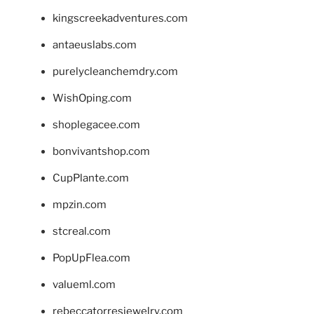
kingscreekadventures.com
antaeuslabs.com
purelycleanchemdry.com
WishOping.com
shoplegacee.com
bonvivantshop.com
CupPlante.com
mpzin.com
stcreal.com
PopUpFlea.com
valueml.com
rebeccatorresjewelry.com