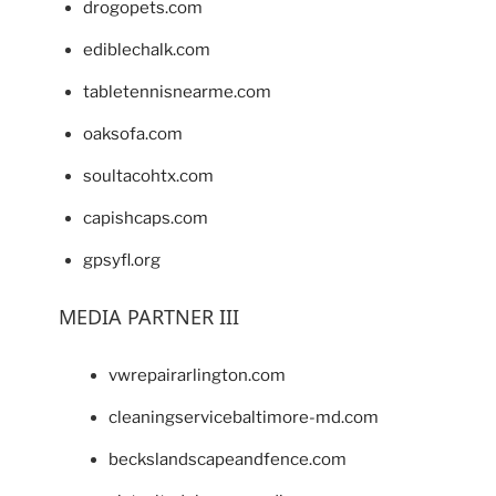
drogopets.com
ediblechalk.com
tabletennisnearme.com
oaksofa.com
soultacohtx.com
capishcaps.com
gpsyfl.org
MEDIA PARTNER III
vwrepairarlington.com
cleaningservicebaltimore-md.com
beckslandscapeandfence.com