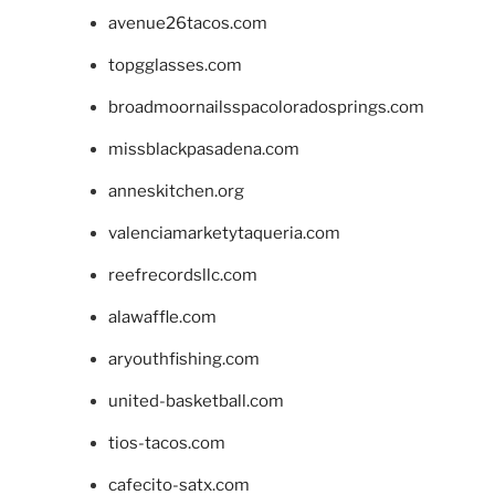
avenue26tacos.com
topgglasses.com
broadmoornailsspacoloradosprings.com
missblackpasadena.com
anneskitchen.org
valenciamarketytaqueria.com
reefrecordsllc.com
alawaffle.com
aryouthfishing.com
united-basketball.com
tios-tacos.com
cafecito-satx.com