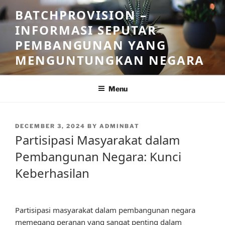
Skip
BATCHPROVISION –
to
INFORMASI SEPUTAR
content
PEMBANGUNAN YANG
MENGUNTUNGKAN NEGARA
Menu
POSTED
DECEMBER 3, 2024
BY
ADMINBAT
ON
Partisipasi Masyarakat dalam
Pembangunan Negara: Kunci
Keberhasilan
Partisipasi masyarakat dalam pembangunan negara
memegang peranan yang sangat penting dalam