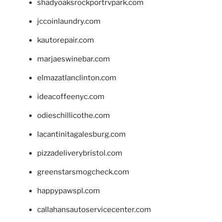
shadyoaksrockportrvpark.com
jccoinlaundry.com
kautorepair.com
marjaeswinebar.com
elmazatlanclinton.com
ideacoffeenyc.com
odieschillicothe.com
lacantinitagalesburg.com
pizzadeliverybristol.com
greenstarsmogcheck.com
happypawspl.com
callahansautoservicecenter.com