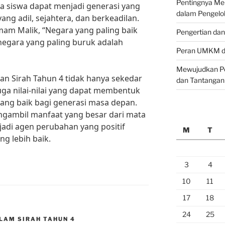
Pentingnya M
ra siswa dapat menjadi generasi yang
dalam Pengelo
 adil, sejahtera, dan berkeadilan.
mam Malik, “Negara yang paling baik
Pengertian da
 negara yang paling buruk adalah
Peran UMKM da
Mewujudkan Pe
n Sirah Tahun 4 tidak hanya sekedar
dan Tantangan
uga nilai-nilai yang dapat membentuk
ang baik bagi generasi masa depan.
gambil manfaat yang besar dari mata
adi agen perubahan yang positif
M
T
 lebih baik.
3
4
10
11
17
18
24
25
LAM SIRAH TAHUN 4