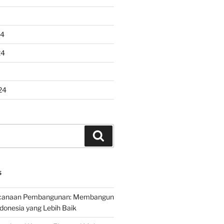
24
24
24
Search
S
encanaan Pembangunan: Membangun
onesia yang Lebih Baik