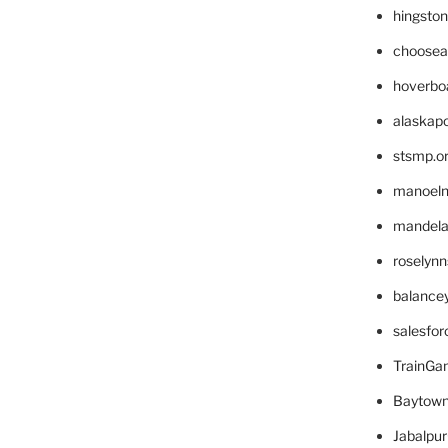
hingsto
choosea
hoverbo
alaskapo
stsmp.o
manoel
mandelae
roselyn
balance
salesfo
TrainG
Baytown
Jabalpu