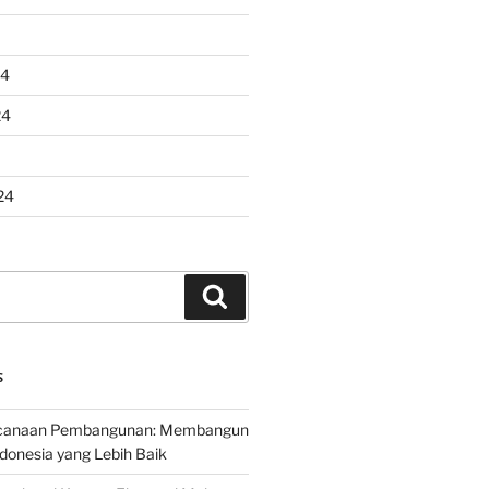
24
24
24
Search
S
encanaan Pembangunan: Membangun
onesia yang Lebih Baik