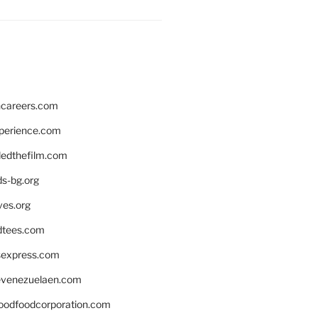
hcareers.com
xperience.com
edthefilm.com
ds-bg.org
ves.org
tees.com
rsexpress.com
venezuelaen.com
oodfoodcorporation.com