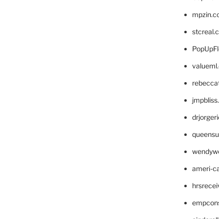
mpzin.c
stcreal.
PopUpFl
valueml
rebecca
jmpblis
drjorger
queensu
wendyw
ameri-
hrsrece
empcon