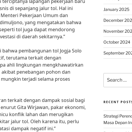
terciptanya lapangan pekerjaan baru
is di sepanjang jalur tol. Hal ini
January 2025
i Menteri Pekerjaan Umum dan
December 20
adimuljono, yang mengatakan bahwa
seperti tol juga dapat mendorong
November 20
stasi di daerah sekitarnya.”
October 2024
ri bahwa pembangunan tol Jogja Solo
September 20
, terutama terkait dengan
apa ahli lingkungan mengkhawatirkan
n akibat penebangan pohon dan
Search
 mungkin terjadi selama proses
for:
iran terkait dengan dampak sosial bagi
RECENT POST
 Menurut Gita Wirjawan, pakar ekonomi,
cu konflik lahan dan merugikan
Strategi Per
tar jalur tol. Oleh karena itu, perlu
Masa Depan Ind
tasi dampak negatif ini.”