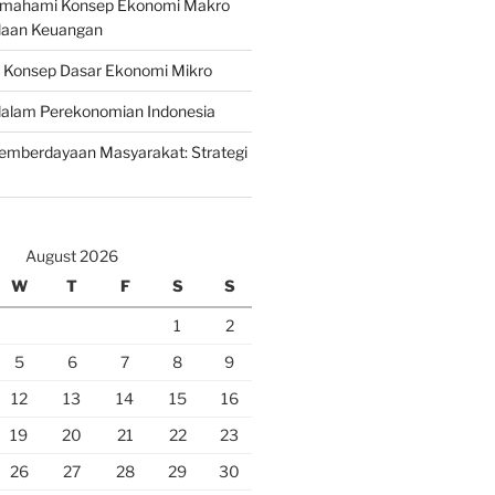
emahami Konsep Ekonomi Makro
laan Keuangan
n Konsep Dasar Ekonomi Mikro
lam Perekonomian Indonesia
mberdayaan Masyarakat: Strategi
August 2026
W
T
F
S
S
1
2
5
6
7
8
9
12
13
14
15
16
19
20
21
22
23
26
27
28
29
30