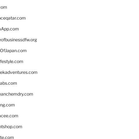
.com
enceqatar.com
aApp.com
eofbusinessdfw.org
OfJapan.com
ifestyle.com
eekadventures.com
labs.com
leanchemdry.com
ing.com
acee.com
ntshop.com
te.com