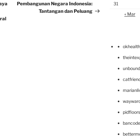
Post
aya
Pembangunan Negara Indonesia:
31
Tantangan dan Peluang
« Mar
ral
okhealt
theinte
unbound
catfrien
marianli
wayward
pidfloo
bancode
betterm