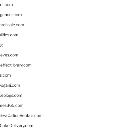
nnt.com
gender.com
ardssale.com
litics.com
rg
neves.com
ffectlibrary.com
ns.com
yoganj.com
rceblogs.com
ames365.com
EvaCationRentals.com
rCakeDelivery.com