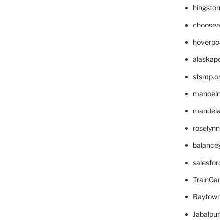
hingsto
choosea
hoverbo
alaskapo
stsmp.o
manoel
mandelae
roselyn
balance
salesfo
TrainG
Baytown
Jabalpu