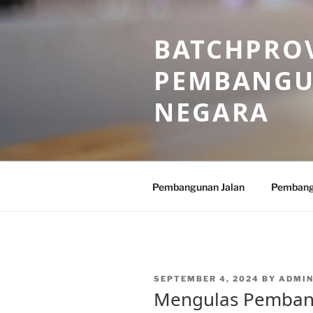
Skip
to
BATCHPROV
content
PEMBANGU
NEGARA
Pembangunan Jalan
Pembang
POSTED
SEPTEMBER 4, 2024
BY
ADMI
ON
Mengulas Pembang