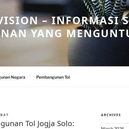
ISION – INFORMASI 
NAN YANG MENGUNT
unan Negara
Pembangunan Tol
ARCHIVES
NBAT
unan Tol Jogja Solo:
March 2026