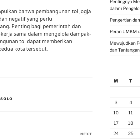
Pentingnya M
dalam Pengelo
mpulkan bahwa pembangunan tol Jogja
dan negatif yang perlu
Pengertian da
ng. Penting bagi pemerintah dan
Peran UMKM da
bekerja sama dalam mengelola dampak-
ngunan tol dapat memberikan
Mewujudkan Pe
edua kota tersebut.
dan Tantangan
M
T
 SOLO
3
4
10
11
17
18
24
25
NEXT
Next