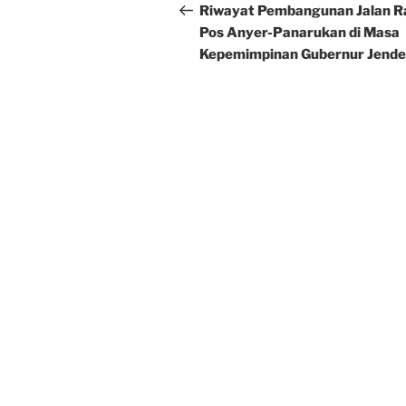
navigation
Post
Riwayat Pembangunan Jalan R
Pos Anyer-Panarukan di Masa
Kepemimpinan Gubernur Jende