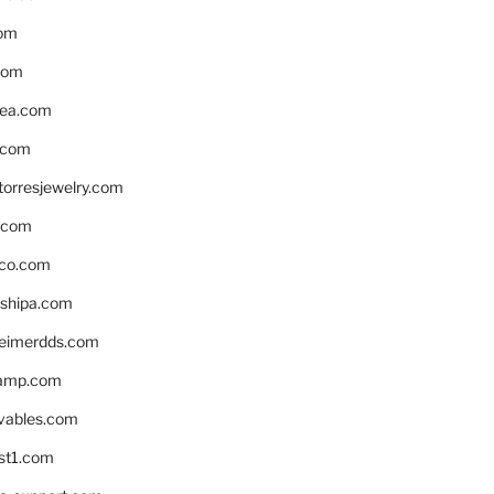
om
com
ea.com
.com
torresjewelry.com
s.com
ico.com
shipa.com
eimerdds.com
camp.com
ivables.com
st1.com