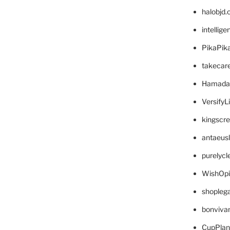
halobjd
intellig
PikaPik
takecar
Hamada
VersifyL
kingscr
antaeus
purelyc
WishOp
shopleg
bonviva
CupPlan