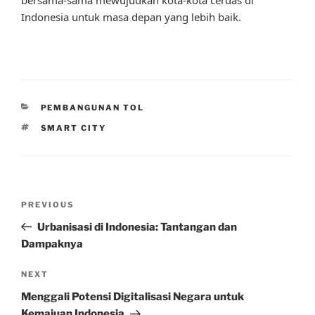
bersama-sama mewujudkan kota-kota cerdas di
Indonesia untuk masa depan yang lebih baik.
CATEGORIES
PEMBANGUNAN TOL
TAGS
SMART CITY
Post
Previous
PREVIOUS
navigation
Post
Urbanisasi di Indonesia: Tantangan dan
Dampaknya
Next
NEXT
Post
Menggali Potensi Digitalisasi Negara untuk
Kemajuan Indonesia