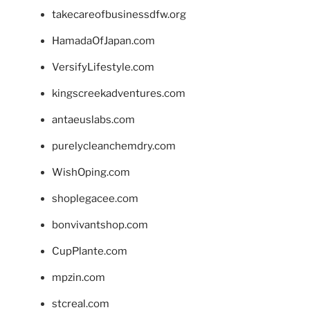
takecareofbusinessdfw.org
HamadaOfJapan.com
VersifyLifestyle.com
kingscreekadventures.com
antaeuslabs.com
purelycleanchemdry.com
WishOping.com
shoplegacee.com
bonvivantshop.com
CupPlante.com
mpzin.com
stcreal.com