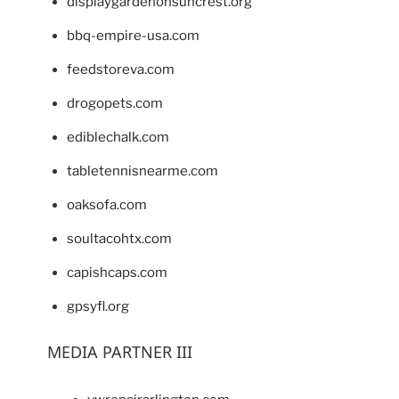
displaygardenonsuncrest.org
bbq-empire-usa.com
feedstoreva.com
drogopets.com
ediblechalk.com
tabletennisnearme.com
oaksofa.com
soultacohtx.com
capishcaps.com
gpsyfl.org
MEDIA PARTNER III