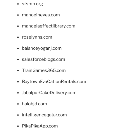
stsmp.org
manoelneves.com
mandelaeffectlibrary.com
roselynns.com
balanceyoganj.com
salesforceblogs.com
TrainGames365.com
BaytownEvaCationRentals.com
JabalpurCakeDelivery.com
halobjd.com
intelligenceqatar.com
PikaPikaApp.com