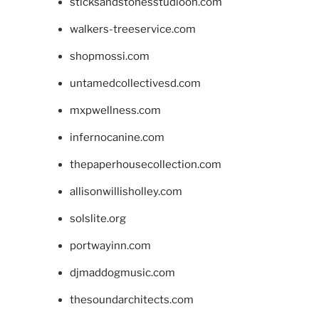
sticksandstonesstudiooh.com
walkers-treeservice.com
shopmossi.com
untamedcollectivesd.com
mxpwellness.com
infernocanine.com
thepaperhousecollection.com
allisonwillisholley.com
solslite.org
portwayinn.com
djmaddogmusic.com
thesoundarchitects.com