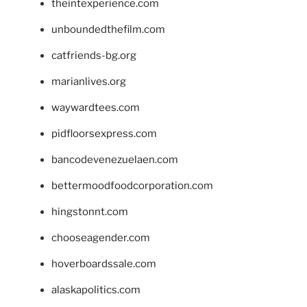
theintexperience.com
unboundedthefilm.com
catfriends-bg.org
marianlives.org
waywardtees.com
pidfloorsexpress.com
bancodevenezuelaen.com
bettermoodfoodcorporation.com
hingstonnt.com
chooseagender.com
hoverboardssale.com
alaskapolitics.com