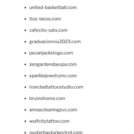
united-basketball.com
tios-tacos.com
cafecito-satx.com
graduacionviu2023.com
pecanjackstogo.com
zengardendayspa.com
sparklejewelryinc.com
ironcladtattoostudio.com
bruinshome.com
annascleaningsvc.com
wolfcitytattoo.com
oysterbayturkeytrot.com