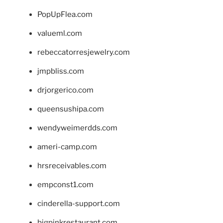
PopUpFlea.com
valueml.com
rebeccatorresjewelry.com
jmpbliss.com
drjorgerico.com
queensushipa.com
wendyweimerdds.com
ameri-camp.com
hrsreceivables.com
empconst1.com
cinderella-support.com
bigpinkrestaurant.com