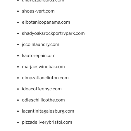
unavozparadios.com
shoes-vert.com
elbotanicopanama.com
shadyoaksrockportrvpark.com
jccoinlaundry.com
kautorepair.com
marjaeswinebar.com
elmazatlanclinton.com
ideacoffeenyc.com
odieschillicothe.com
lacantinitagalesburg.com
pizzadeliverybristol.com