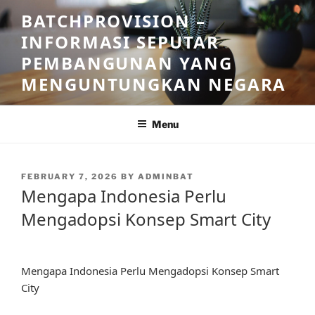
Skip
BATCHPROVISION –
to
INFORMASI SEPUTAR
content
PEMBANGUNAN YANG
MENGUNTUNGKAN NEGARA
Menu
POSTED
FEBRUARY 7, 2026
BY
ADMINBAT
ON
Mengapa Indonesia Perlu
Mengadopsi Konsep Smart City
Mengapa Indonesia Perlu Mengadopsi Konsep Smart
City