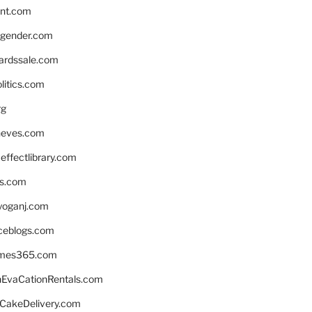
nnt.com
gender.com
ardssale.com
litics.com
rg
neves.com
ffectlibrary.com
ns.com
yoganj.com
rceblogs.com
ames365.com
EvaCationRentals.com
rCakeDelivery.com