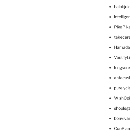
halobjd
intellig
PikaPik
takecar
Hamada
VersifyL
kingscr
antaeus
purelyc
WishOp
shopleg
bonviva
CupPlan