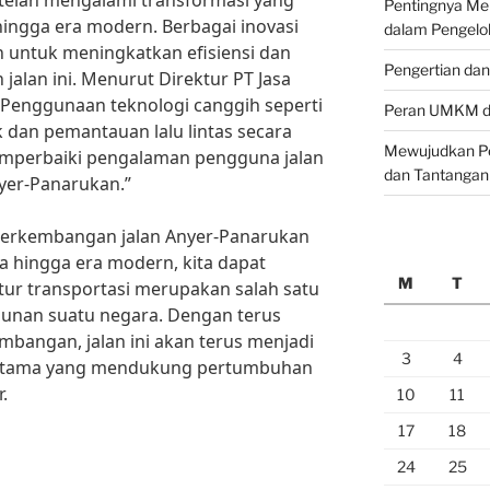
 telah mengalami transformasi yang
Pentingnya M
 hingga era modern. Berbagai inovasi
dalam Pengelo
n untuk meningkatkan efisiensi dan
Pengertian da
lan ini. Menurut Direktur PT Jasa
“Penggunaan teknologi canggih seperti
Peran UMKM da
 dan pemantauan lalu lintas secara
Mewujudkan Pe
emperbaiki pengalaman pengguna jalan
dan Tantangan
yer-Panarukan.”
perkembangan jalan Anyer-Panarukan
da hingga era modern, kita dapat
M
T
tur transportasi merupakan salah satu
unan suatu negara. Dengan terus
bangan, jalan ini akan terus menjadi
3
4
si utama yang mendukung pertumbuhan
.
10
11
17
18
24
25