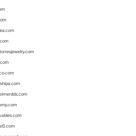
om
com
ea.com
.com
torresjewelry.com
s.com
ico.com
shipa.com
eimerdds.com
camp.com
ivables.com
st1.com