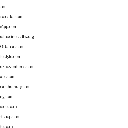
.com
enceqatar.com
aApp.com
eofbusinessdfw.org
OfJapan.com
ifestyle.com
eekadventures.com
labs.com
leanchemdry.com
ing.com
acee.com
ntshop.com
te.com