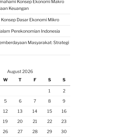
emahami Konsep Ekonomi Makro
laan Keuangan
n Konsep Dasar Ekonomi Mikro
lam Perekonomian Indonesia
mberdayaan Masyarakat: Strategi
August 2026
W
T
F
S
S
1
2
5
6
7
8
9
12
13
14
15
16
19
20
21
22
23
26
27
28
29
30