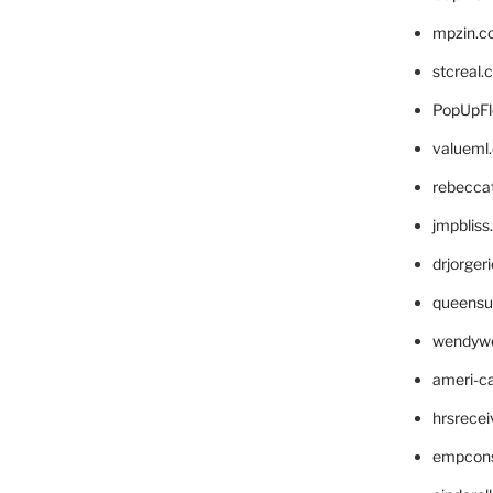
mpzin.c
stcreal.
PopUpFl
valueml
rebecca
jmpblis
drjorger
queensu
wendyw
ameri-
hrsrece
empcon