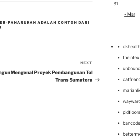
31
« Mar
ER-PANARUKAN ADALAH CONTOH DARI
U
okhealt
theinte
NEXT
Next
unbound
Post
ngun
Mengenal Proyek Pembangunan Tol
catfrien
Trans Sumatera
marianli
wayward
pidfloo
bancode
betterm