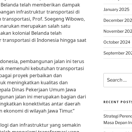
l Belanda telah memberikan dampak
January 2025
ngan infrastruktur transportasi di
 transportasi, Prof. Soegeng Wibowo,
December 20
anarukan merupakan salah satu
November 20
akan kolonial Belanda telah
 transportasi di Indonesia hingga saat
October 2024
September 20
onesia, pembangunan jalan ini terus
tuk memenuhi kebutuhan transportasi
bagai proyek perbaikan dan
Search
uk meningkatkan kualitas dan
for:
 Kepala Dinas Pekerjaan Umum Jawa
gunan jalan ini merupakan bagian dari
RECENT POST
ngkatkan konektivitas antar daerah
konomi di wilayah Jawa Timur.”
Strategi Per
Masa Depan Ind
gi dan infrastruktur yang semakin