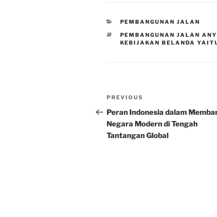
CATEGORIES
PEMBANGUNAN JALAN
TAGS
PEMBANGUNAN JALAN ANY
KEBIJAKAN BELANDA YAIT
Post
Previous
PREVIOUS
navigation
Post
Peran Indonesia dalam Memba
Negara Modern di Tengah
Tantangan Global