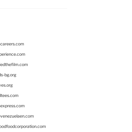
hcareers.com
xperience.com
edthefilm.com
ds-bg.org
ves.org
tees.com
rsexpress.com
venezuelaen.com
oodfoodcorporation.com