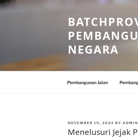
Skip
to
BATCHPROV
content
PEMBANGU
NEGARA
Pembangunan Jalan
Pembang
POSTED
NOVEMBER 15, 2024
BY
ADMIN
ON
Menelusuri Jejak