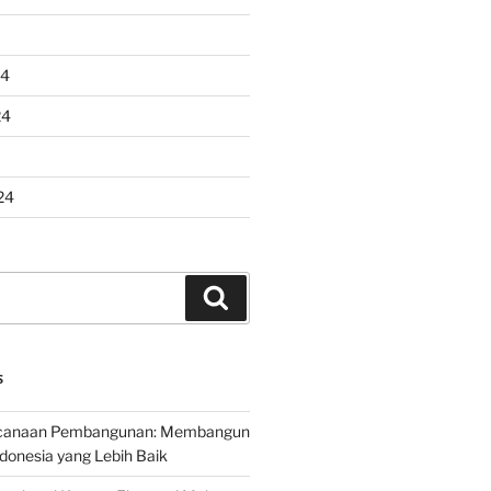
24
24
24
Search
S
encanaan Pembangunan: Membangun
onesia yang Lebih Baik