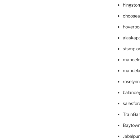
hingsto
choosea
hoverbo
alaskapo
stsmp.o
manoel
mandelae
roselyn
balance
salesfo
TrainG
Baytown
Jabalpu