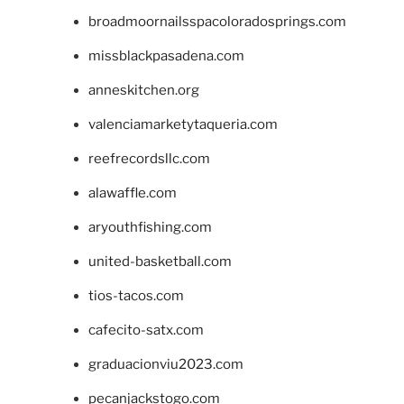
broadmoornailsspacoloradosprings.com
missblackpasadena.com
anneskitchen.org
valenciamarketytaqueria.com
reefrecordsllc.com
alawaffle.com
aryouthfishing.com
united-basketball.com
tios-tacos.com
cafecito-satx.com
graduacionviu2023.com
pecanjackstogo.com