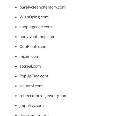
purelycleanchemdry.com
WishOping.com
shoplegacee.com
bonvivantshop.com
CupPlante.com
mpzin.com
stcreal.com
PopUpFlea.com
valueml.com
rebeccatorresjewelry.com
jmpbliss.com
drjorgerico.com