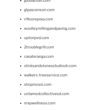
giobastian.com
glpascensori.com
rifloorepoxy.com
woolleymillingandpaving.com
uptonpvd.com
2troublegrill.com
casateranga.com
sticksandstonesstudiooh.com
walkers-treeservice.com
shopmossi.com
untamedcollectivesd.com
mxpwellness.com