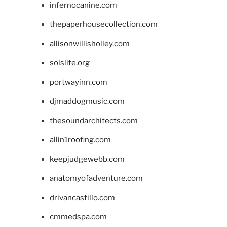
infernocanine.com
thepaperhousecollection.com
allisonwillisholley.com
solslite.org
portwayinn.com
djmaddogmusic.com
thesoundarchitects.com
allin1roofing.com
keepjudgewebb.com
anatomyofadventure.com
drivancastillo.com
cmmedspa.com