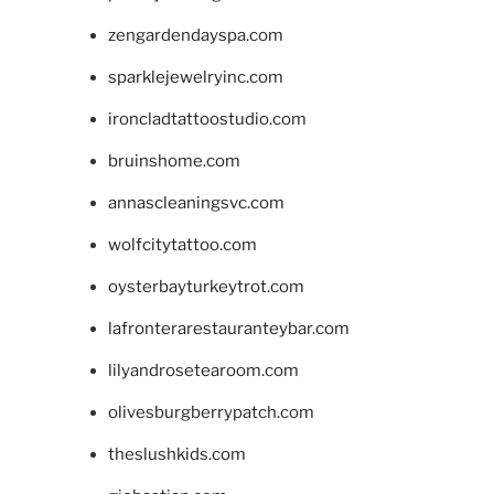
zengardendayspa.com
sparklejewelryinc.com
ironcladtattoostudio.com
bruinshome.com
annascleaningsvc.com
wolfcitytattoo.com
oysterbayturkeytrot.com
lafronterarestauranteybar.com
lilyandrosetearoom.com
olivesburgberrypatch.com
theslushkids.com