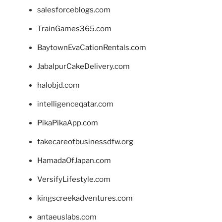
salesforceblogs.com
TrainGames365.com
BaytownEvaCationRentals.com
JabalpurCakeDelivery.com
halobjd.com
intelligenceqatar.com
PikaPikaApp.com
takecareofbusinessdfw.org
HamadaOfJapan.com
VersifyLifestyle.com
kingscreekadventures.com
antaeuslabs.com