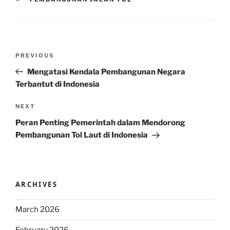
Post
Previous
PREVIOUS
navigation
Post
Mengatasi Kendala Pembangunan Negara
Terbantut di Indonesia
Next
NEXT
Post
Peran Penting Pemerintah dalam Mendorong
Pembangunan Tol Laut di Indonesia
ARCHIVES
March 2026