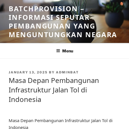
Skip
BATCHPROVISION –
to
INFORMASI SEPUTAR
content
PEMBANGUNAN YANG
MENGUNTUNGKAN NEGARA
Menu
POSTED
JANUARY 13, 2025
BY
ADMINBAT
ON
Masa Depan Pembangunan
Infrastruktur Jalan Tol di
Indonesia
Masa Depan Pembangunan Infrastruktur Jalan Tol di
Indonesia