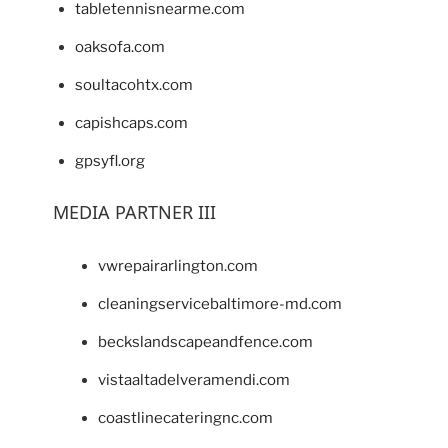
tabletennisnearme.com
oaksofa.com
soultacohtx.com
capishcaps.com
gpsyfl.org
MEDIA PARTNER III
vwrepairarlington.com
cleaningservicebaltimore-md.com
beckslandscapeandfence.com
vistaaltadelveramendi.com
coastlinecateringnc.com