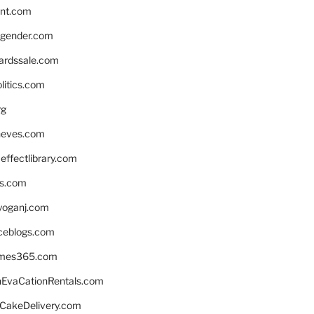
nnt.com
gender.com
ardssale.com
litics.com
rg
neves.com
ffectlibrary.com
ns.com
yoganj.com
rceblogs.com
ames365.com
EvaCationRentals.com
rCakeDelivery.com