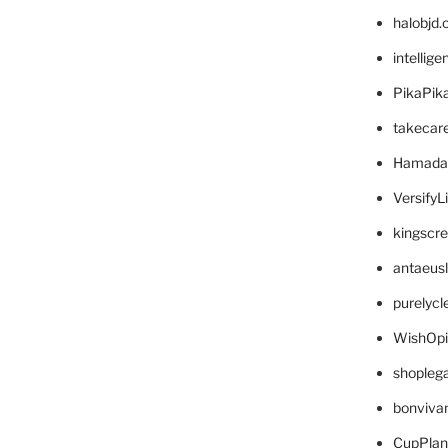
halobjd
intellig
PikaPik
takecar
Hamada
VersifyL
kingscr
antaeus
purelyc
WishOp
shopleg
bonviva
CupPlan