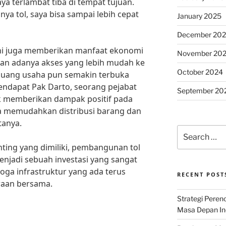
a terlambat tiba di tempat tujuan.
a tol, saya bisa sampai lebih cepat
January 2025
December 20
ini juga memberikan manfaat ekonomi
November 20
gan adanya akses yang lebih mudah ke
October 2024
luang usaha pun semakin terbuka
 pendapat Pak Darto, seorang pejabat
September 20
k memberikan dampak positif pada
a memudahkan distribusi barang dan
tanya.
Search
for:
ting yang dimiliki, pembangunan tol
adi sebuah investasi yang sangat
oga infrastruktur yang ada terus
RECENT POST
raan bersama.
Strategi Per
Masa Depan Ind