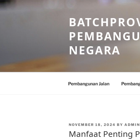
Skip
to
BATCHPROV
content
PEMBANGU
NEGARA
Pembangunan Jalan
Pembang
POSTED
NOVEMBER 18, 2024
BY
ADMIN
ON
Manfaat Penting 