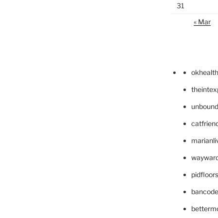
31
« Mar
okhealt
theinte
unbound
catfrien
marianli
wayward
pidfloo
bancode
betterm