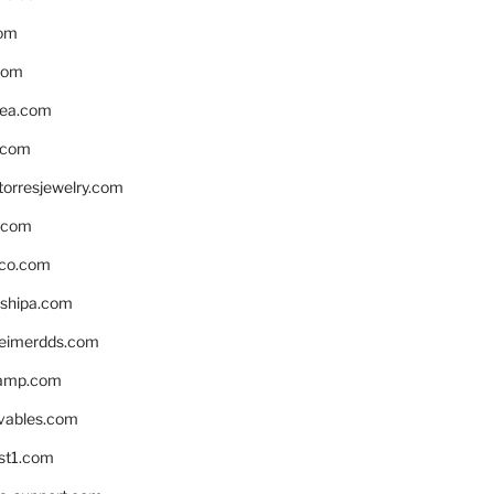
om
com
ea.com
.com
torresjewelry.com
s.com
ico.com
shipa.com
eimerdds.com
camp.com
ivables.com
st1.com