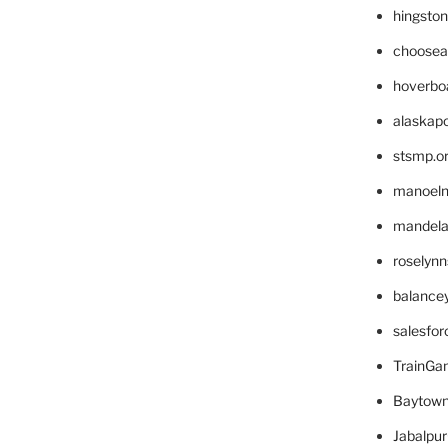
hingsto
choosea
hoverbo
alaskapo
stsmp.o
manoel
mandelae
roselyn
balance
salesfo
TrainG
Baytown
Jabalpu