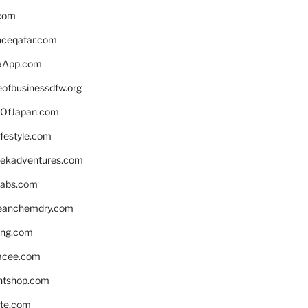
.com
enceqatar.com
aApp.com
eofbusinessdfw.org
OfJapan.com
ifestyle.com
eekadventures.com
labs.com
leanchemdry.com
ing.com
acee.com
ntshop.com
te.com