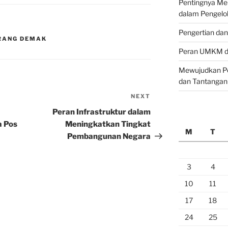
Pentingnya M
dalam Pengelo
Pengertian da
RANG DEMAK
Peran UMKM da
Mewujudkan Pe
dan Tantangan
NEXT
Next
Post
Peran Infrastruktur dalam
a Pos
Meningkatkan Tingkat
M
T
Pembangunan Negara
3
4
10
11
17
18
24
25