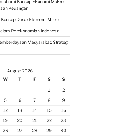
emahami Konsep Ekonomi Makro
laan Keuangan
n Konsep Dasar Ekonomi Mikro
lam Perekonomian Indonesia
mberdayaan Masyarakat: Strategi
August 2026
W
T
F
S
S
1
2
5
6
7
8
9
12
13
14
15
16
19
20
21
22
23
26
27
28
29
30