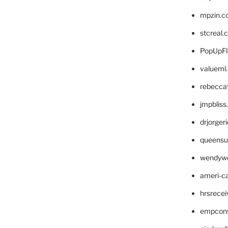
mpzin.c
stcreal.
PopUpFl
valueml
rebecca
jmpblis
drjorger
queensu
wendyw
ameri-
hrsrece
empcon