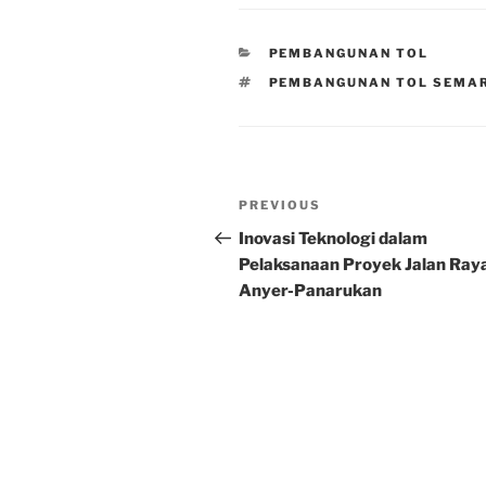
CATEGORIES
PEMBANGUNAN TOL
TAGS
PEMBANGUNAN TOL SEMA
Post
Previous
PREVIOUS
navigation
Post
Inovasi Teknologi dalam
Pelaksanaan Proyek Jalan Ray
Anyer-Panarukan