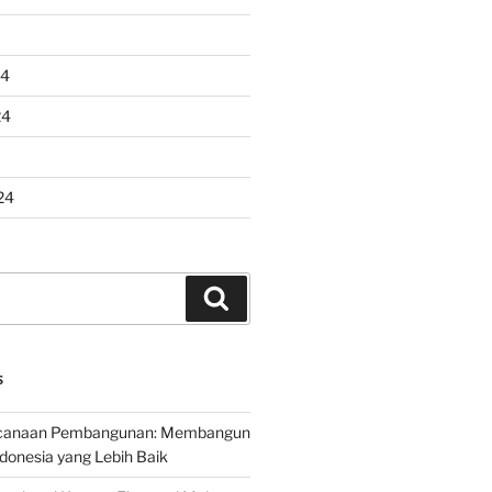
24
24
24
Search
S
encanaan Pembangunan: Membangun
onesia yang Lebih Baik