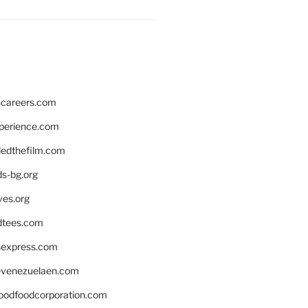
hcareers.com
xperience.com
edthefilm.com
ds-bg.org
ves.org
tees.com
rsexpress.com
venezuelaen.com
oodfoodcorporation.com