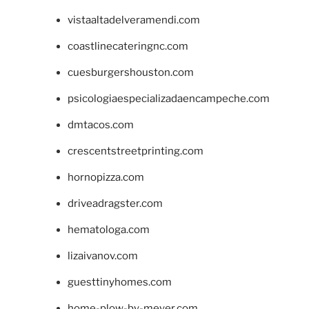
vistaaltadelveramendi.com
coastlinecateringnc.com
cuesburgershouston.com
psicologiaespecializadaencampeche.com
dmtacos.com
crescentstreetprinting.com
hornopizza.com
driveadragster.com
hematologa.com
lizaivanov.com
guesttinyhomes.com
home-plow-by-meyer.com