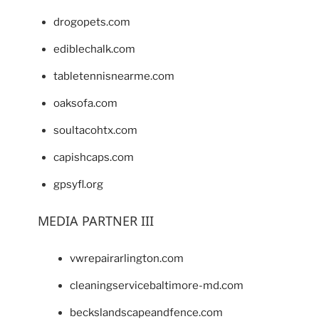
drogopets.com
ediblechalk.com
tabletennisnearme.com
oaksofa.com
soultacohtx.com
capishcaps.com
gpsyfl.org
MEDIA PARTNER III
vwrepairarlington.com
cleaningservicebaltimore-md.com
beckslandscapeandfence.com