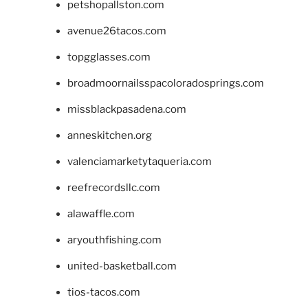
petshopallston.com
avenue26tacos.com
topgglasses.com
broadmoornailsspacoloradosprings.com
missblackpasadena.com
anneskitchen.org
valenciamarketytaqueria.com
reefrecordsllc.com
alawaffle.com
aryouthfishing.com
united-basketball.com
tios-tacos.com