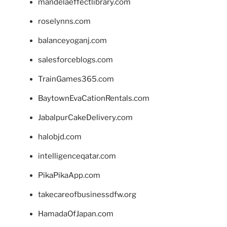
mandelaeffectlibrary.com
roselynns.com
balanceyoganj.com
salesforceblogs.com
TrainGames365.com
BaytownEvaCationRentals.com
JabalpurCakeDelivery.com
halobjd.com
intelligenceqatar.com
PikaPikaApp.com
takecareofbusinessdfw.org
HamadaOfJapan.com