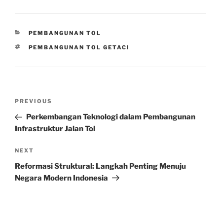
CATEGORIES
PEMBANGUNAN TOL
TAGS
PEMBANGUNAN TOL GETACI
Post
Previous
PREVIOUS
navigation
Post
Perkembangan Teknologi dalam Pembangunan
Infrastruktur Jalan Tol
Next
NEXT
Post
Reformasi Struktural: Langkah Penting Menuju
Negara Modern Indonesia