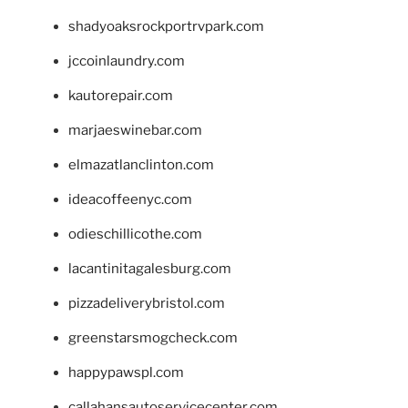
shadyoaksrockportrvpark.com
jccoinlaundry.com
kautorepair.com
marjaeswinebar.com
elmazatlanclinton.com
ideacoffeenyc.com
odieschillicothe.com
lacantinitagalesburg.com
pizzadeliverybristol.com
greenstarsmogcheck.com
happypawspl.com
callahansautoservicecenter.com