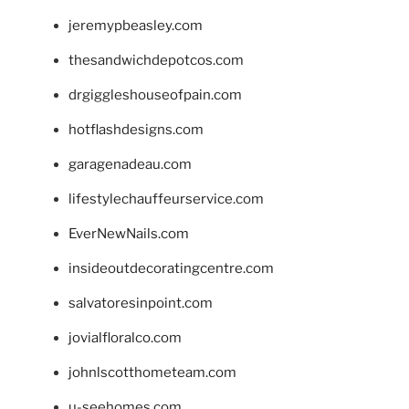
jeremypbeasley.com
thesandwichdepotcos.com
drgiggleshouseofpain.com
hotflashdesigns.com
garagenadeau.com
lifestylechauffeurservice.com
EverNewNails.com
insideoutdecoratingcentre.com
salvatoresinpoint.com
jovialfloralco.com
johnlscotthometeam.com
u-seehomes.com