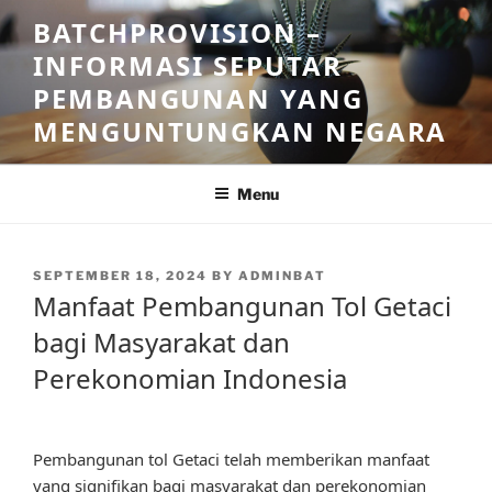
Skip
BATCHPROVISION –
to
INFORMASI SEPUTAR
content
PEMBANGUNAN YANG
MENGUNTUNGKAN NEGARA
Menu
POSTED
SEPTEMBER 18, 2024
BY
ADMINBAT
ON
Manfaat Pembangunan Tol Getaci
bagi Masyarakat dan
Perekonomian Indonesia
Pembangunan tol Getaci telah memberikan manfaat
yang signifikan bagi masyarakat dan perekonomian