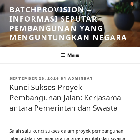
Skip
BATCHPROVISION –
to
INFORMASI SEPUTAR
content
PEMBANGUNAN YANG
MENGUNTUNGKAN NEGARA
Menu
POSTED
SEPTEMBER 28, 2024
BY
ADMINBAT
ON
Kunci Sukses Proyek
Pembangunan Jalan: Kerjasama
antara Pemerintah dan Swasta
Salah satu kunci sukses dalam proyek pembangunan
jalan adalah kerjasama antara pemerintah dan swasta.