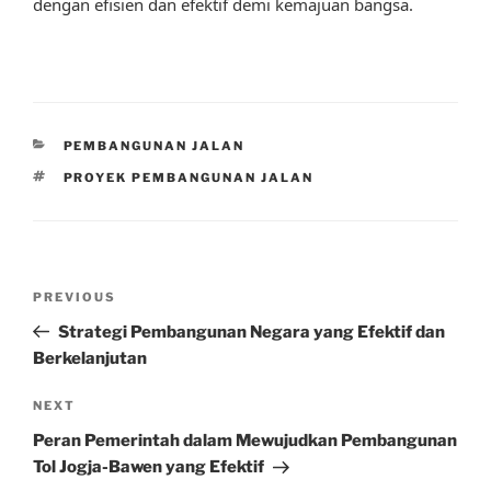
dengan efisien dan efektif demi kemajuan bangsa.
CATEGORIES
PEMBANGUNAN JALAN
TAGS
PROYEK PEMBANGUNAN JALAN
Post
Previous
PREVIOUS
navigation
Post
Strategi Pembangunan Negara yang Efektif dan
Berkelanjutan
Next
NEXT
Post
Peran Pemerintah dalam Mewujudkan Pembangunan
Tol Jogja-Bawen yang Efektif