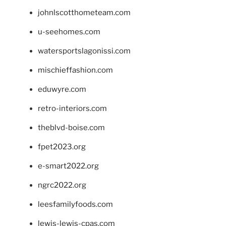
johnlscotthometeam.com
u-seehomes.com
watersportslagonissi.com
mischieffashion.com
eduwyre.com
retro-interiors.com
theblvd-boise.com
fpet2023.org
e-smart2022.org
ngrc2022.org
leesfamilyfoods.com
lewis-lewis-cpas.com