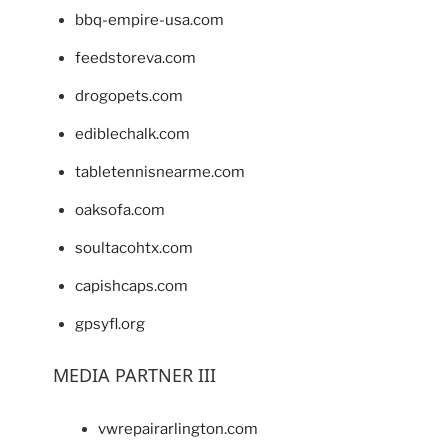
bbq-empire-usa.com
feedstoreva.com
drogopets.com
ediblechalk.com
tabletennisnearme.com
oaksofa.com
soultacohtx.com
capishcaps.com
gpsyfl.org
MEDIA PARTNER III
vwrepairarlington.com