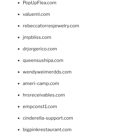
PopUpFlea.com
valueml.com
rebeccatorresjewelry.com
jmpbliss.com
drjorgerico.com
queensushipa.com
wendyweimerdds.com
ameri-camp.com
hrsreceivables.com
empconst1.com
cinderella-support.com
bigpinkrestaurant.com