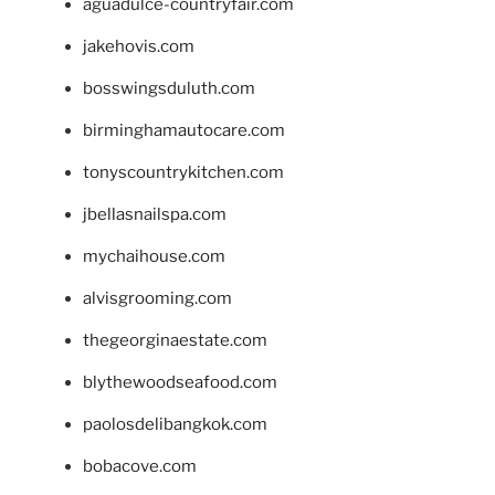
aguadulce-countryfair.com
jakehovis.com
bosswingsduluth.com
birminghamautocare.com
tonyscountrykitchen.com
jbellasnailspa.com
mychaihouse.com
alvisgrooming.com
thegeorginaestate.com
blythewoodseafood.com
paolosdelibangkok.com
bobacove.com