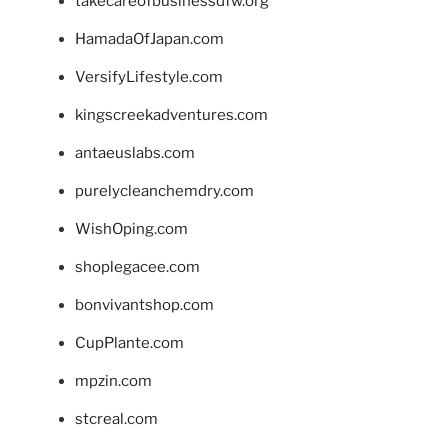
takecareofbusinessdfw.org
HamadaOfJapan.com
VersifyLifestyle.com
kingscreekadventures.com
antaeuslabs.com
purelycleanchemdry.com
WishOping.com
shoplegacee.com
bonvivantshop.com
CupPlante.com
mpzin.com
stcreal.com