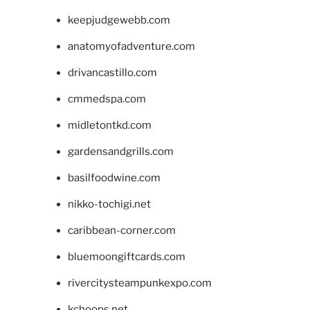
keepjudgewebb.com
anatomyofadventure.com
drivancastillo.com
cmmedspa.com
midletontkd.com
gardensandgrills.com
basilfoodwine.com
nikko-tochigi.net
caribbean-corner.com
bluemoongiftcards.com
rivercitysteampunkexpo.com
kchoops.net