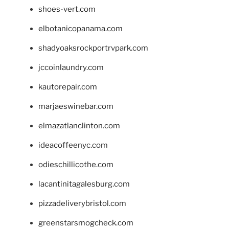
shoes-vert.com
elbotanicopanama.com
shadyoaksrockportrvpark.com
jccoinlaundry.com
kautorepair.com
marjaeswinebar.com
elmazatlanclinton.com
ideacoffeenyc.com
odieschillicothe.com
lacantinitagalesburg.com
pizzadeliverybristol.com
greenstarsmogcheck.com