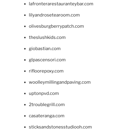
lafronterarestauranteybar.com
lilyandrosetearoom.com
olivesburgberrypatch.com
theslushkids.com
giobastian.com
glpascensori.com
rifloorepoxy.com
woolleymillingandpaving.com
uptonpvd.com
2troublegrill.com
casateranga.com
sticksandstonesstudiooh.com