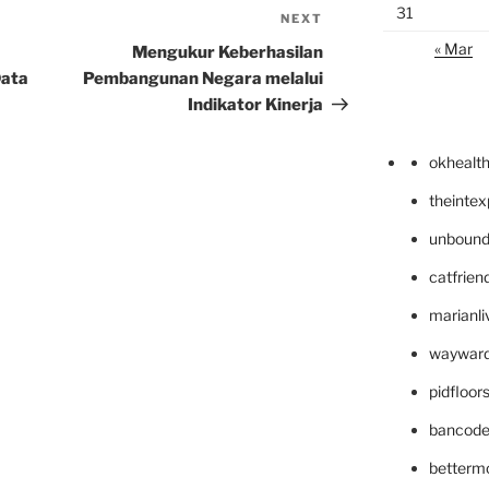
31
NEXT
Next
Post
« Mar
Mengukur Keberhasilan
Data
Pembangunan Negara melalui
Indikator Kinerja
okhealt
theinte
unbound
catfrien
marianli
wayward
pidfloo
bancode
betterm