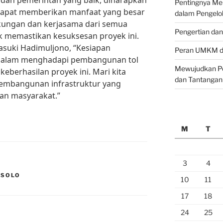
dan pemerintah yang baik, diharapkan
Pentingnya M
dapat memberikan manfaat yang besar
dalam Pengelo
ukungan dan kerjasama dari semua
Pengertian da
k memastikan kesuksesan proyek ini.
Basuki Hadimuljono, “Kesiapan
Peran UMKM da
dalam menghadapi pembangunan tol
Mewujudkan Pe
keberhasilan proyek ini. Mari kita
dan Tantangan
embangunan infrastruktur yang
aan masyarakat.”
M
T
3
4
 SOLO
10
11
17
18
24
25