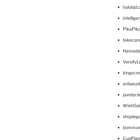
halobjd
intellig
PikaPik
takecar
Hamada
VersifyL
kingscr
antaeus
purelyc
WishOp
shopleg
bonviva
CupPlan