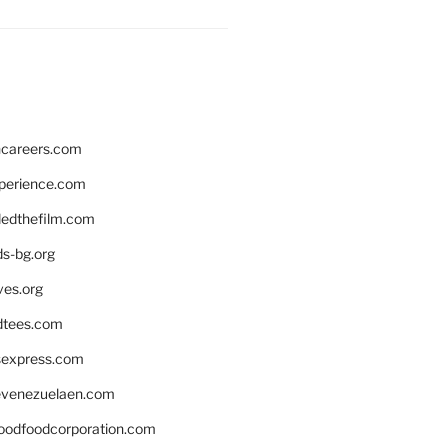
hcareers.com
xperience.com
edthefilm.com
ds-bg.org
ves.org
tees.com
rsexpress.com
venezuelaen.com
oodfoodcorporation.com