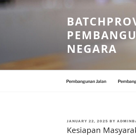
Skip
to
BATCHPROV
content
PEMBANGU
NEGARA
Pembangunan Jalan
Pembang
POSTED
JANUARY 22, 2025
BY
ADMINB
ON
Kesiapan Masyara