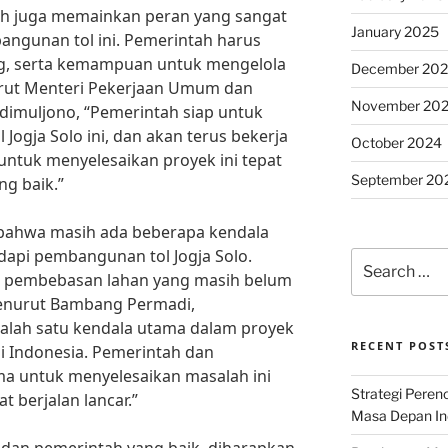
tah juga memainkan peran yang sangat
January 2025
angunan tol ini. Pemerintah harus
g, serta kemampuan untuk mengelola
December 20
urut Menteri Pekerjaan Umum dan
November 20
dimuljono, “Pemerintah siap untuk
gja Solo ini, dan akan terus bekerja
October 2024
ntuk menyelesaikan proyek ini tepat
September 20
ng baik.”
i bahwa masih ada beberapa kendala
api pembangunan tol Jogja Solo.
Search
h pembebasan lahan yang masih belum
for:
Menurut Bambang Permadi,
alah satu kendala utama dalam proyek
RECENT POST
i Indonesia. Pemerintah dan
ma untuk menyelesaikan masalah ini
Strategi Per
t berjalan lancar.”
Masa Depan Ind