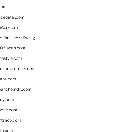
.com
enceqatar.com
aApp.com
eofbusinessdfw.org
OfJapan.com
ifestyle.com
eekadventures.com
labs.com
leanchemdry.com
ing.com
acee.com
ntshop.com
te.com