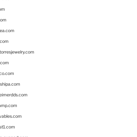
om
com
ea.com
.com
torresjewelry.com
s.com
ico.com
shipa.com
eimerdds.com
camp.com
ivables.com
st1.com