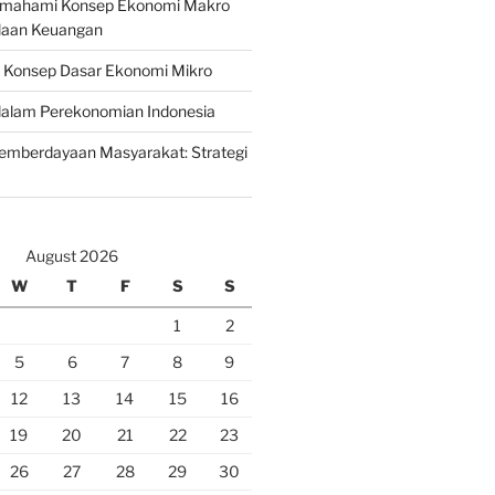
emahami Konsep Ekonomi Makro
laan Keuangan
n Konsep Dasar Ekonomi Mikro
lam Perekonomian Indonesia
mberdayaan Masyarakat: Strategi
August 2026
W
T
F
S
S
1
2
5
6
7
8
9
12
13
14
15
16
19
20
21
22
23
26
27
28
29
30