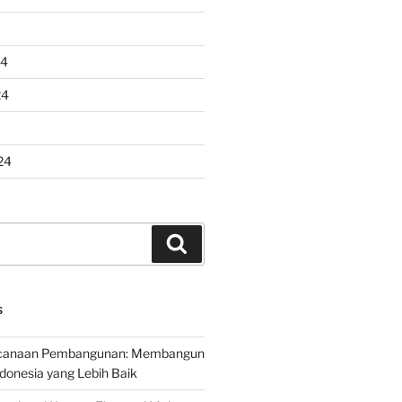
24
24
24
Search
S
encanaan Pembangunan: Membangun
onesia yang Lebih Baik