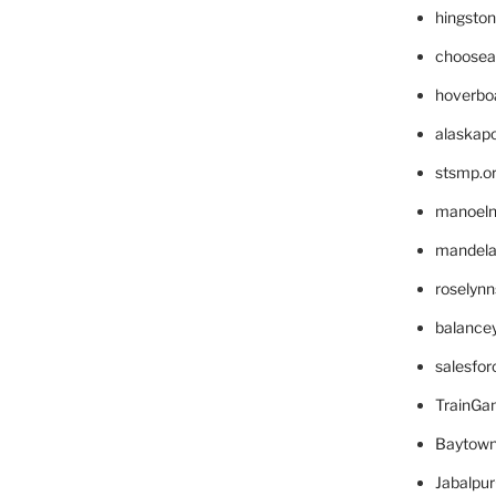
hingsto
choosea
hoverbo
alaskapo
stsmp.o
manoel
mandelae
roselyn
balance
salesfo
TrainG
Baytown
Jabalpu