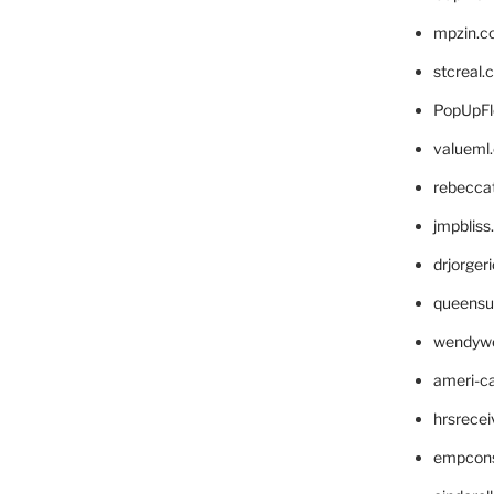
mpzin.c
stcreal.
PopUpFl
valueml
rebecca
jmpblis
drjorger
queensu
wendyw
ameri-
hrsrece
empcon