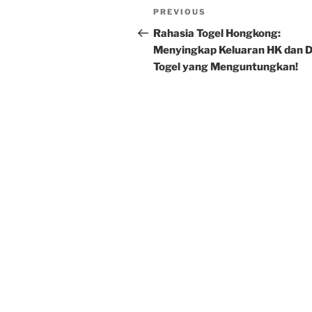
Post
Previous
PREVIOUS
navigation
Post
Rahasia Togel Hongkong:
Menyingkap Keluaran HK dan 
Togel yang Menguntungkan!