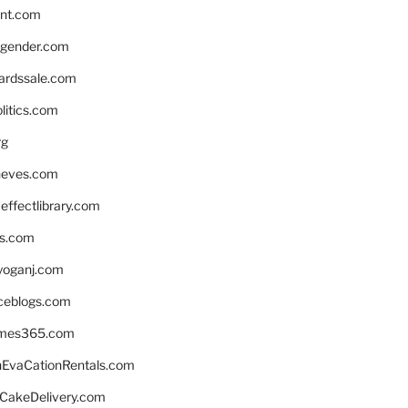
nnt.com
gender.com
ardssale.com
litics.com
rg
neves.com
ffectlibrary.com
ns.com
yoganj.com
rceblogs.com
ames365.com
EvaCationRentals.com
rCakeDelivery.com