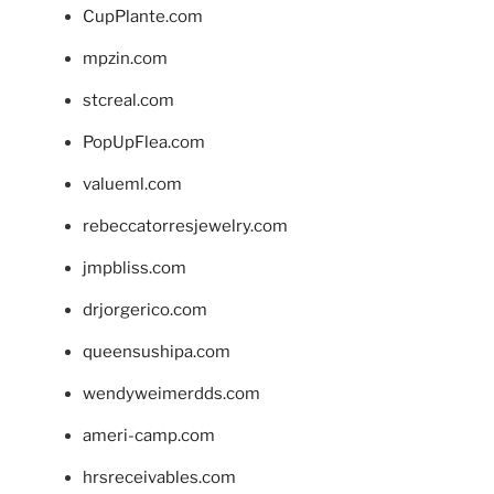
CupPlante.com
mpzin.com
stcreal.com
PopUpFlea.com
valueml.com
rebeccatorresjewelry.com
jmpbliss.com
drjorgerico.com
queensushipa.com
wendyweimerdds.com
ameri-camp.com
hrsreceivables.com