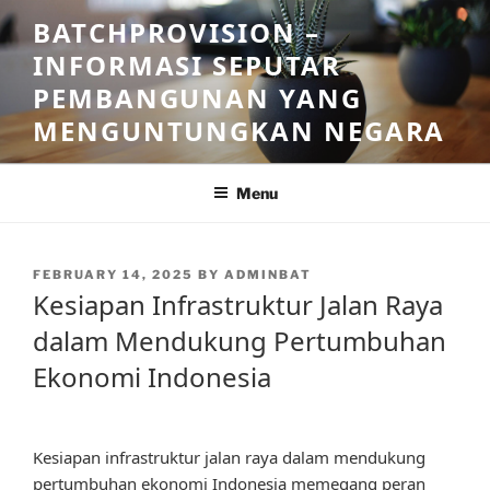
Skip
BATCHPROVISION –
to
INFORMASI SEPUTAR
content
PEMBANGUNAN YANG
MENGUNTUNGKAN NEGARA
Menu
POSTED
FEBRUARY 14, 2025
BY
ADMINBAT
ON
Kesiapan Infrastruktur Jalan Raya
dalam Mendukung Pertumbuhan
Ekonomi Indonesia
Kesiapan infrastruktur jalan raya dalam mendukung
pertumbuhan ekonomi Indonesia memegang peran