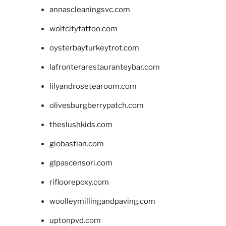
annascleaningsvc.com
wolfcitytattoo.com
oysterbayturkeytrot.com
lafronterarestauranteybar.com
lilyandrosetearoom.com
olivesburgberrypatch.com
theslushkids.com
giobastian.com
glpascensori.com
rifloorepoxy.com
woolleymillingandpaving.com
uptonpvd.com