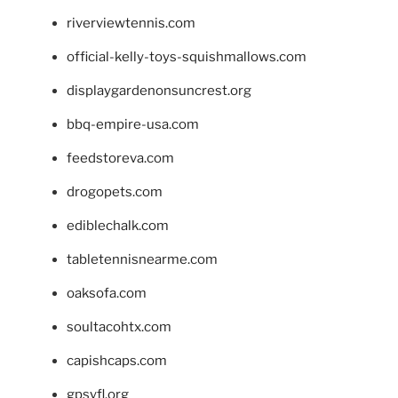
riverviewtennis.com
official-kelly-toys-squishmallows.com
displaygardenonsuncrest.org
bbq-empire-usa.com
feedstoreva.com
drogopets.com
ediblechalk.com
tabletennisnearme.com
oaksofa.com
soultacohtx.com
capishcaps.com
gpsyfl.org