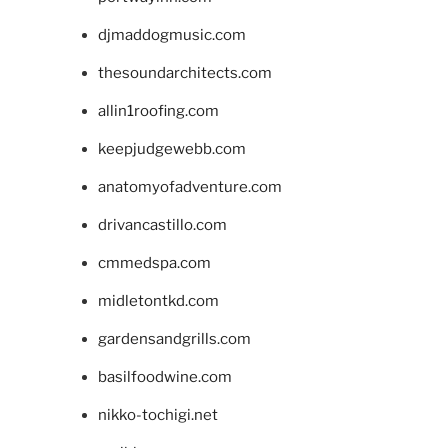
djmaddogmusic.com
thesoundarchitects.com
allin1roofing.com
keepjudgewebb.com
anatomyofadventure.com
drivancastillo.com
cmmedspa.com
midletontkd.com
gardensandgrills.com
basilfoodwine.com
nikko-tochigi.net