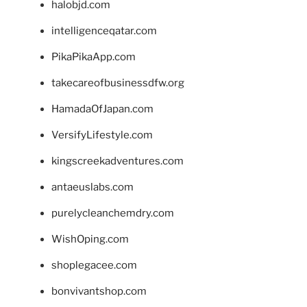
halobjd.com
intelligenceqatar.com
PikaPikaApp.com
takecareofbusinessdfw.org
HamadaOfJapan.com
VersifyLifestyle.com
kingscreekadventures.com
antaeuslabs.com
purelycleanchemdry.com
WishOping.com
shoplegacee.com
bonvivantshop.com