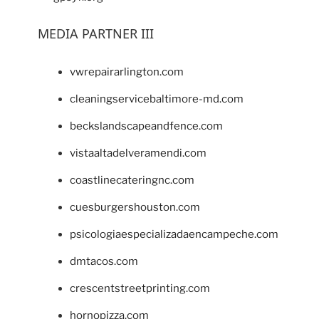
MEDIA PARTNER III
vwrepairarlington.com
cleaningservicebaltimore-md.com
beckslandscapeandfence.com
vistaaltadelveramendi.com
coastlinecateringnc.com
cuesburgershouston.com
psicologiaespecializadaencampeche.com
dmtacos.com
crescentstreetprinting.com
hornopizza.com