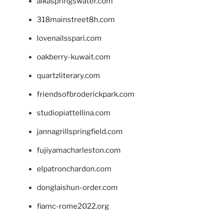
alkaspringswater.com
318mainstreet8h.com
lovenailsspari.com
oakberry-kuwait.com
quartzliterary.com
friendsofbroderickpark.com
studiopiattellina.com
jannagrillspringfield.com
fujiyamacharleston.com
elpatronchardon.com
donglaishun-order.com
fiamc-rome2022.org