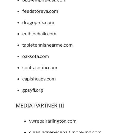
feedstoreva.com
drogopets.com
ediblechalk.com
tabletennisnearme.com
oaksofa.com
soultacohtx.com
capishcaps.com
gpsyfl.org
MEDIA PARTNER III
vwrepairarlington.com
cleaningservicebaltimore-md.com