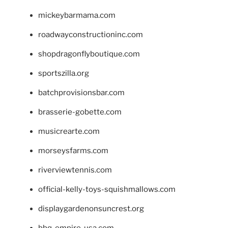
mickeybarmama.com
roadwayconstructioninc.com
shopdragonflyboutique.com
sportszilla.org
batchprovisionsbar.com
brasserie-gobette.com
musicrearte.com
morseysfarms.com
riverviewtennis.com
official-kelly-toys-squishmallows.com
displaygardenonsuncrest.org
bbq-empire-usa.com