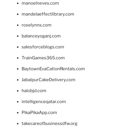
manoelneves.com
mandelaeffectlibrary.com
roselynns.com
balanceyoganj.com
salesforceblogs.com
TrainGames365.com
BaytownEvaCationRentals.com
JabalpurCakeDelivery.com
halobjd.com
intelligenceqatar.com
PikaPikaApp.com
takecareofbusinessdfw.org