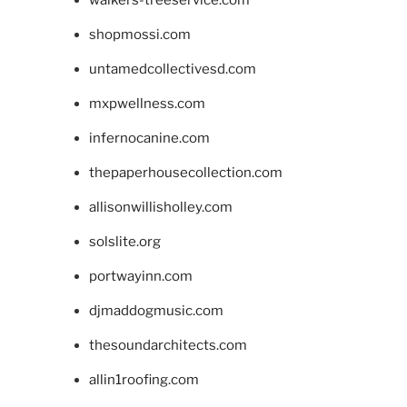
walkers-treeservice.com
shopmossi.com
untamedcollectivesd.com
mxpwellness.com
infernocanine.com
thepaperhousecollection.com
allisonwillisholley.com
solslite.org
portwayinn.com
djmaddogmusic.com
thesoundarchitects.com
allin1roofing.com