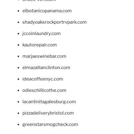
elbotanicopanama.com
shadyoaksrockportrvpark.com
jccoinlaundry.com
kautorepair.com
marjaeswinebar.com
elmazatlanclinton.com
ideacoffeenyc.com
odieschillicothe.com
lacantinitagalesburg.com
pizzadeliverybristol.com
greenstarsmogcheck.com