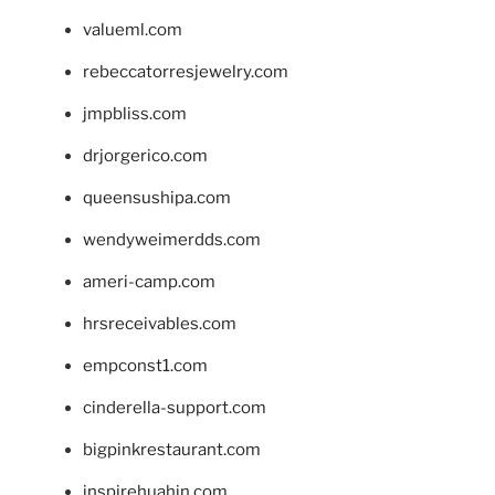
valueml.com
rebeccatorresjewelry.com
jmpbliss.com
drjorgerico.com
queensushipa.com
wendyweimerdds.com
ameri-camp.com
hrsreceivables.com
empconst1.com
cinderella-support.com
bigpinkrestaurant.com
inspirehuahin.com