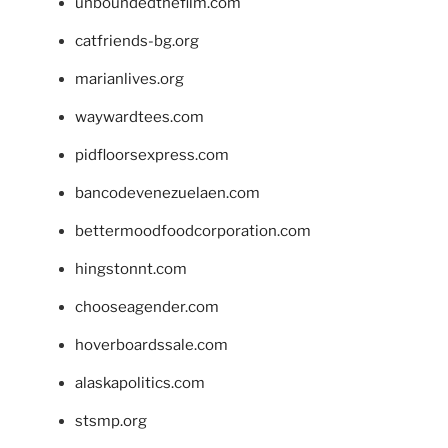
unboundedthefilm.com
catfriends-bg.org
marianlives.org
waywardtees.com
pidfloorsexpress.com
bancodevenezuelaen.com
bettermoodfoodcorporation.com
hingstonnt.com
chooseagender.com
hoverboardssale.com
alaskapolitics.com
stsmp.org