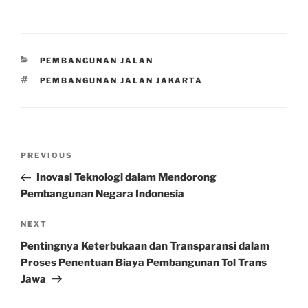
CATEGORIES
PEMBANGUNAN JALAN
TAGS
PEMBANGUNAN JALAN JAKARTA
Post
Previous
PREVIOUS
navigation
Post
Inovasi Teknologi dalam Mendorong
Pembangunan Negara Indonesia
Next
NEXT
Post
Pentingnya Keterbukaan dan Transparansi dalam
Proses Penentuan Biaya Pembangunan Tol Trans
Jawa