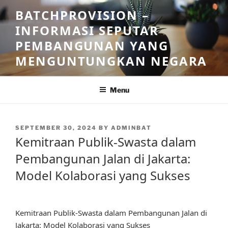
Skip
BATCHPROVISION –
to
INFORMASI SEPUTAR
content
PEMBANGUNAN YANG
MENGUNTUNGKAN NEGARA
Menu
POSTED
SEPTEMBER 30, 2024
BY
ADMINBAT
ON
Kemitraan Publik-Swasta dalam
Pembangunan Jalan di Jakarta:
Model Kolaborasi yang Sukses
Kemitraan Publik-Swasta dalam Pembangunan Jalan di
Jakarta: Model Kolaborasi yang Sukses