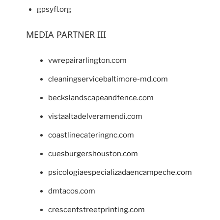
gpsyfl.org
MEDIA PARTNER III
vwrepairarlington.com
cleaningservicebaltimore-md.com
beckslandscapeandfence.com
vistaaltadelveramendi.com
coastlinecateringnc.com
cuesburgershouston.com
psicologiaespecializadaencampeche.com
dmtacos.com
crescentstreetprinting.com