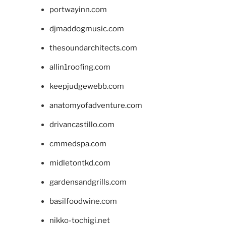
portwayinn.com
djmaddogmusic.com
thesoundarchitects.com
allin1roofing.com
keepjudgewebb.com
anatomyofadventure.com
drivancastillo.com
cmmedspa.com
midletontkd.com
gardensandgrills.com
basilfoodwine.com
nikko-tochigi.net