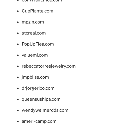
CupPlante.com
mpzin.com
stcreal.com
PopUpFlea.com
valueml.com
rebeccatorresjewelry.com
jmpbliss.com
drjorgerico.com
queensushipa.com
wendyweimerdds.com
ameri-camp.com