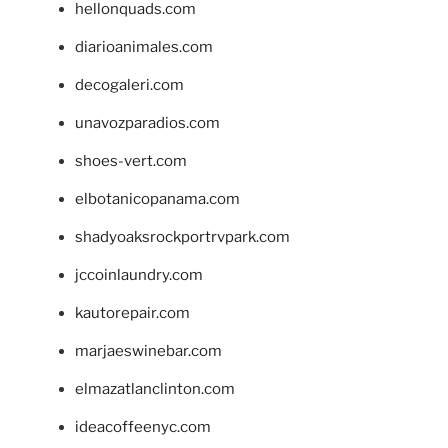
hellonquads.com
diarioanimales.com
decogaleri.com
unavozparadios.com
shoes-vert.com
elbotanicopanama.com
shadyoaksrockportrvpark.com
jccoinlaundry.com
kautorepair.com
marjaeswinebar.com
elmazatlanclinton.com
ideacoffeenyc.com