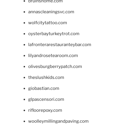
bruinshome.com
annascleaningsvc.com
wolfcitytattoo.com
oysterbayturkeytrot.com
lafronterarestauranteybar.com
lilyandrosetearoom.com
olivesburgberrypatch.com
theslushkids.com
giobastian.com
glpascensori.com
rifloorepoxy.com
woolleymillingandpaving.com