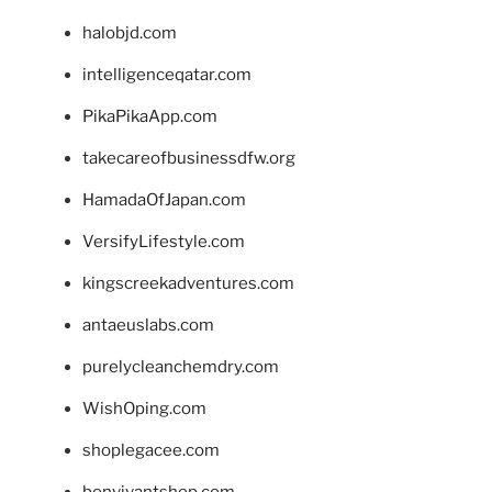
halobjd.com
intelligenceqatar.com
PikaPikaApp.com
takecareofbusinessdfw.org
HamadaOfJapan.com
VersifyLifestyle.com
kingscreekadventures.com
antaeuslabs.com
purelycleanchemdry.com
WishOping.com
shoplegacee.com
bonvivantshop.com