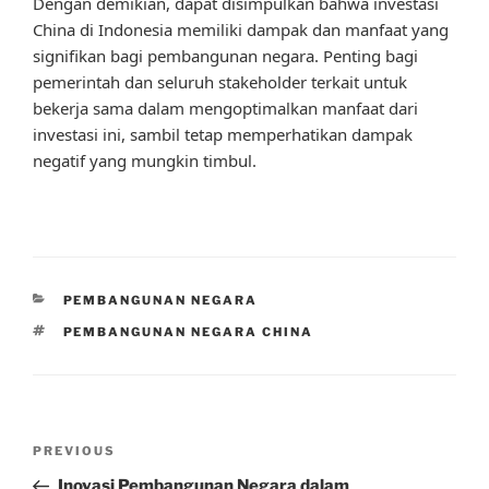
Dengan demikian, dapat disimpulkan bahwa investasi
China di Indonesia memiliki dampak dan manfaat yang
signifikan bagi pembangunan negara. Penting bagi
pemerintah dan seluruh stakeholder terkait untuk
bekerja sama dalam mengoptimalkan manfaat dari
investasi ini, sambil tetap memperhatikan dampak
negatif yang mungkin timbul.
CATEGORIES
PEMBANGUNAN NEGARA
TAGS
PEMBANGUNAN NEGARA CHINA
Post
Previous
PREVIOUS
navigation
Post
Inovasi Pembangunan Negara dalam