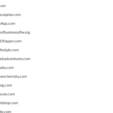
.com
enceqatar.com
aApp.com
eofbusinessdfw.org
OfJapan.com
ifestyle.com
eekadventures.com
labs.com
leanchemdry.com
ing.com
acee.com
ntshop.com
te.com