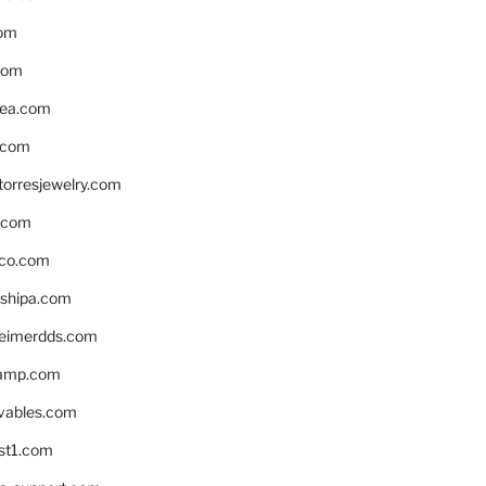
om
com
ea.com
.com
torresjewelry.com
s.com
ico.com
shipa.com
eimerdds.com
camp.com
ivables.com
st1.com