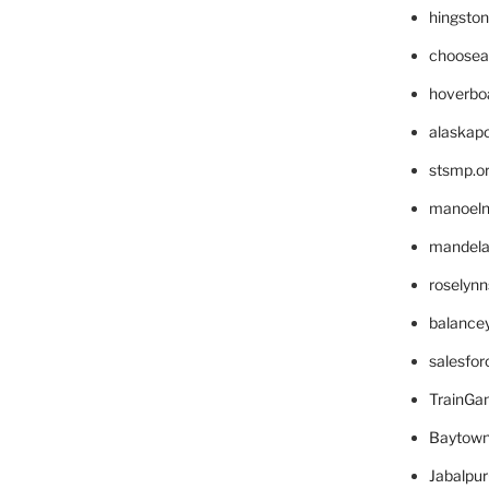
hingsto
choosea
hoverbo
alaskapo
stsmp.o
manoel
mandelae
roselyn
balance
salesfo
TrainG
Baytown
Jabalpu