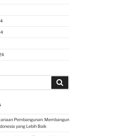
24
24
24
Search
S
encanaan Pembangunan: Membangun
onesia yang Lebih Baik