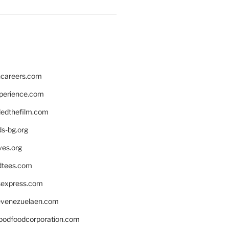
hcareers.com
xperience.com
edthefilm.com
ds-bg.org
ves.org
tees.com
rsexpress.com
venezuelaen.com
oodfoodcorporation.com