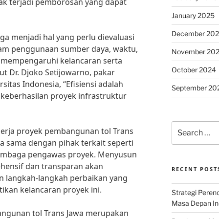
dak terjadi pemborosan yang dapat
January 2025
December 20
juga menjadi hal yang perlu dievaluasi
dalam penggunaan sumber daya, waktu,
November 20
t mempengaruhi kelancaran serta
October 2024
t Dr. Djoko Setijowarno, pakar
itas Indonesia, “Efisiensi adalah
September 20
eberhasilan proyek infrastruktur
Search
nerja proyek pembangunan tol Trans
for:
a sama dengan pihak terkait seperti
a lembaga pengawas proyek. Menyusun
hensif dan transparan akan
RECENT POST
langkah-langkah perbaikan yang
ikan kelancaran proyek ini.
Strategi Per
Masa Depan Ind
bangunan tol Trans Jawa merupakan