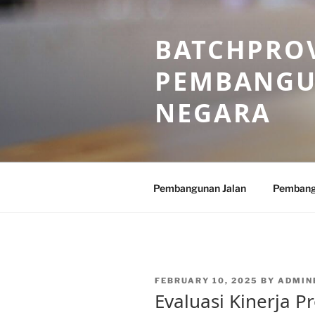
Skip
to
BATCHPROV
content
PEMBANGU
NEGARA
Pembangunan Jalan
Pembang
POSTED
FEBRUARY 10, 2025
BY
ADMIN
ON
Evaluasi Kinerja 