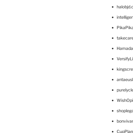
halobjd
intellig
PikaPik
takecar
Hamada
VersifyL
kingscr
antaeus
purelyc
WishOp
shopleg
bonviva
CupPlan