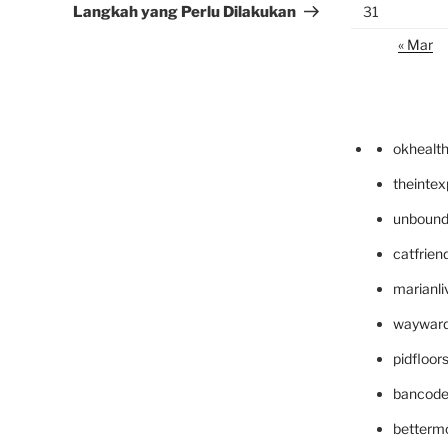
Langkah yang Perlu Dilakukan
31
« Mar
okhealt
theinte
unbound
catfrien
marianli
wayward
pidfloo
bancode
betterm