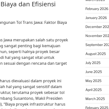
 Biaya dan Efisiensi
February 2026
January 2026
ngunan Tol Trans Jawa: Faktor Biaya
December 20
November 20
s Jawa merupakan salah satu proyek
September 20
ng sangat penting bagi kemajuan
mun, seperti halnya proyek besar
August 2025
adi hal yang sangat vital untuk
July 2025
an sesuai dengan rencana dan target
June 2025
harus dievaluasi dalam proyek ini
May 2025
lah hal yang sangat sensitif dalam
April 2025
ktur, terutama proyek sebesar tol
Bambang Susantono, Wakil Presiden
March 2025
, “Biaya proyek infrastruktur harus
February 2025