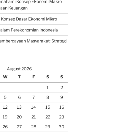
emahami Konsep Ekonomi Makro
laan Keuangan
n Konsep Dasar Ekonomi Mikro
lam Perekonomian Indonesia
mberdayaan Masyarakat: Strategi
August 2026
W
T
F
S
S
1
2
5
6
7
8
9
12
13
14
15
16
19
20
21
22
23
26
27
28
29
30