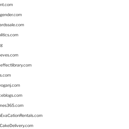
nnt.com
gender.com
ardssale.com
litics.com
rg
neves.com
ffectlibrary.com
ns.com
yoganj.com
rceblogs.com
ames365.com
EvaCationRentals.com
rCakeDelivery.com