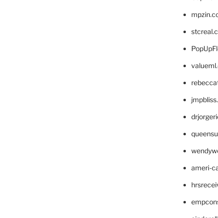
mpzin.c
stcreal.
PopUpFl
valueml
rebecca
jmpblis
drjorger
queensu
wendyw
ameri-
hrsrece
empcon