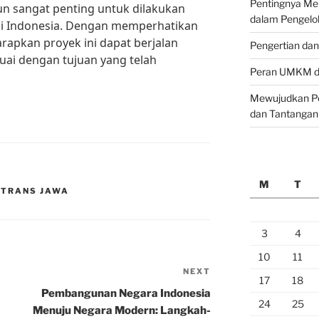
Pentingnya M
un sangat penting untuk dilakukan
dalam Pengelo
di Indonesia. Dengan memperhatikan
harapkan proyek ini dapat berjalan
Pengertian da
uai dengan tujuan yang telah
Peran UMKM da
Mewujudkan Pe
dan Tantangan
M
T
 TRANS JAWA
3
4
10
11
NEXT
Next
17
18
Post
Pembangunan Negara Indonesia
24
25
Menuju Negara Modern: Langkah-