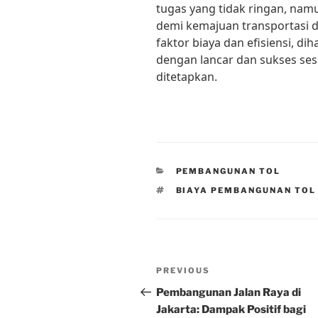
tugas yang tidak ringan, nam
demi kemajuan transportasi 
faktor biaya dan efisiensi, di
dengan lancar dan sukses ses
ditetapkan.
CATEGORIES
PEMBANGUNAN TOL
TAGS
BIAYA PEMBANGUNAN TOL
Post
Previous
PREVIOUS
navigation
Post
Pembangunan Jalan Raya di
Jakarta: Dampak Positif bagi