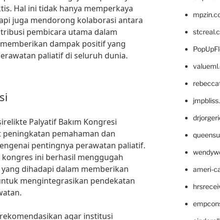
is. Hal ini tidak hanya memperkaya
mpzin.c
api juga mendorong kolaborasi antara
ntribusi pembicara utama dalam
stcreal.
t memberikan dampak positif yang
PopUpFl
erawatan paliatif di seluruh dunia.
valueml
rebecca
si
jmpblis
drjorger
şirelikte Palyatif Bakım Kongresi
t peningkatan pemahaman dan
queensu
ngenai pentingnya perawatan paliatif.
wendyw
 kongres ini berhasil menggugah
n yang dihadapi dalam memberikan
ameri-
untuk mengintegrasikan pendekatan
hrsrece
watan.
empcon
irekomendasikan agar institusi