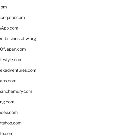
.com
enceqatar.com
aApp.com
eofbusinessdfw.org
OfJapan.com
ifestyle.com
eekadventures.com
labs.com
leanchemdry.com
ing.com
acee.com
ntshop.com
te.com