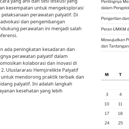
ra yang ahli dan sesi diskusi yang
Pentingnya M
kan kesempatan untuk mengeksplorasi
dalam Pengelo
pelaksanaan perawatan palyatif. Di
Pengertian da
a advokasi dan pengembangan
ndukung perawatan ini menjadi salah
Peran UMKM da
ferensi.
Mewujudkan Pe
dan Tantangan
kan ada peningkatan kesadaran dan
nya perawatan palyatif dalam
osikan kolaborasi dan inovasi di
2. Uluslararası Hemşirelikte Palyatif
M
T
untuk mendorong praktik terbaik dan
idang palyatif. Ini adalah langkah
layanan kesehatan yang lebih
3
4
10
11
17
18
24
25