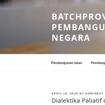
Skip
to
BATCHPROV
content
PEMBANGU
NEGARA
Pembangunan Jalan
Pembang
POSTED
APRIL 18, 2025
BY
ADMINBAT
ON
Dialektika Paliati