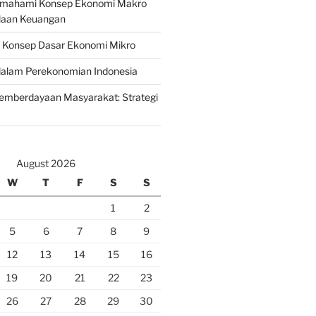
emahami Konsep Ekonomi Makro
laan Keuangan
n Konsep Dasar Ekonomi Mikro
lam Perekonomian Indonesia
mberdayaan Masyarakat: Strategi
August 2026
W
T
F
S
S
1
2
5
6
7
8
9
12
13
14
15
16
19
20
21
22
23
26
27
28
29
30