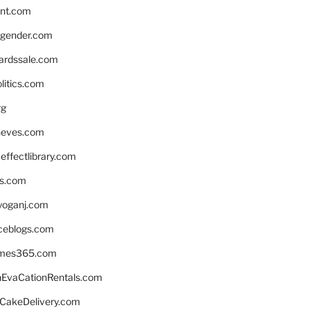
nnt.com
gender.com
ardssale.com
litics.com
rg
neves.com
ffectlibrary.com
ns.com
yoganj.com
rceblogs.com
ames365.com
EvaCationRentals.com
rCakeDelivery.com