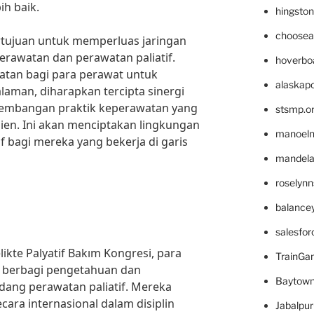
ih baik.
hingsto
choosea
bertujuan untuk memperluas jaringan
erawatan dan perawatan paliatif.
hoverbo
tan bagi para perawat untuk
alaskapo
aman, diharapkan tercipta sinergi
embangan praktik keperawatan yang
stsmp.o
en. Ini akan menciptakan lingkungan
manoel
if bagi mereka yang bekerja di garis
mandelae
roselyn
balance
salesfo
likte Palyatif Bakım Kongresi, para
TrainG
 berbagi pengetahuan dan
Baytown
ang perawatan paliatif. Mereka
cara internasional dalam disiplin
Jabalpu