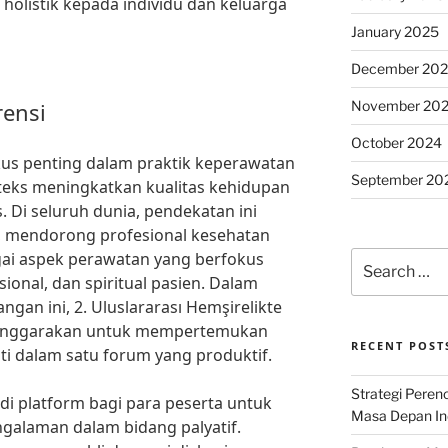
olistik kepada individu dan keluarga
January 2025
December 20
November 20
rensi
October 2024
okus penting dalam praktik keperawatan
September 20
eks meningkatkan kualitas kehidupan
. Di seluruh dunia, pendekatan ini
, mendorong profesional kesehatan
ai aspek perawatan yang berfokus
Search
for:
ional, dan spiritual pasien. Dalam
n ini, 2. Uluslararası Hemşirelikte
elenggarakan untuk mempertemukan
RECENT POST
iti dalam satu forum yang produktif.
Strategi Per
di platform bagi para peserta untuk
Masa Depan Ind
galaman dalam bidang palyatif.