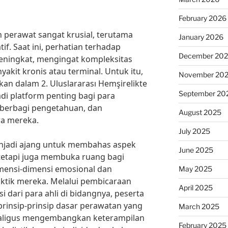
February 2026
 perawat sangat krusial, terutama
January 2026
if. Saat ini, perhatian terhadap
December 20
eningkat, mengingat kompleksitas
kit kronis atau terminal. Untuk itu,
November 20
kan dalam 2. Uluslararası Hemşirelikte
September 20
di platform penting bagi para
, berbagi pengetahuan, dan
August 2025
ra mereka.
July 2025
enjadi ajang untuk membahas aspek
June 2025
f, tetapi juga membuka ruang bagi
imensi-dimensi emosional dan
May 2025
aktik mereka. Melalui pembicaraan
April 2025
dari para ahli di bidangnya, peserta
prinsip-prinsip dasar perawatan yang
March 2025
ekaligus mengembangkan keterampilan
February 2025