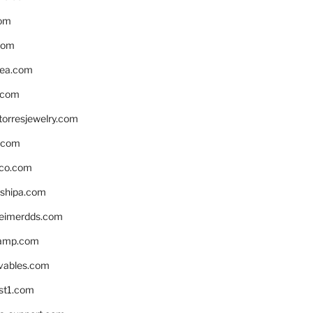
om
com
ea.com
.com
torresjewelry.com
s.com
ico.com
shipa.com
eimerdds.com
camp.com
ivables.com
st1.com