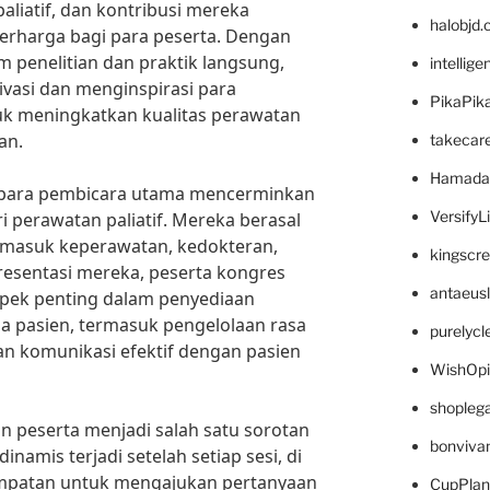
liatif, dan kontribusi mereka
halobjd
rharga bagi para peserta. Dengan
m penelitian dan praktik langsung,
intellig
ivasi dan menginspirasi para
PikaPik
uk meningkatkan kualitas perawatan
an.
takecar
Hamada
 para pembicara utama mencerminkan
VersifyL
i perawatan paliatif. Mereka berasal
termasuk keperawatan, kedokteran,
kingscr
 presentasi mereka, peserta kongres
antaeus
pek penting dalam penyediaan
a pasien, termasuk pengelolaan rasa
purelyc
an komunikasi efektif dengan pasien
WishOp
shopleg
n peserta menjadi salah satu sorotan
bonviva
dinamis terjadi setelah setiap sesi, di
empatan untuk mengajukan pertanyaan
CupPlan