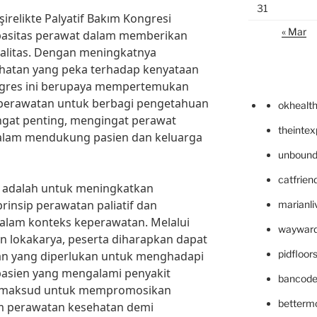
31
irelikte Palyatif Bakım Kongresi
« Mar
pasitas perawat dalam memberikan
ualitas. Dengan meningkatnya
hatan yang peka terhadap kenyataan
ngres ini berupaya mempertemukan
keperawatan untuk berbagi pengetahuan
okhealt
sangat penting, mengingat perawat
theinte
lam mendukung pasien dan keluarga
unbound
catfrien
i adalah untuk meningkatkan
insip perawatan paliatif dan
marianli
lam konteks keperawatan. Melalui
wayward
an lokakarya, peserta diharapkan dapat
pidfloo
 yang diperlukan untuk menghadapi
asien yang mengalami penyakit
bancode
bermaksud untuk mempromosikan
betterm
lam perawatan kesehatan demi