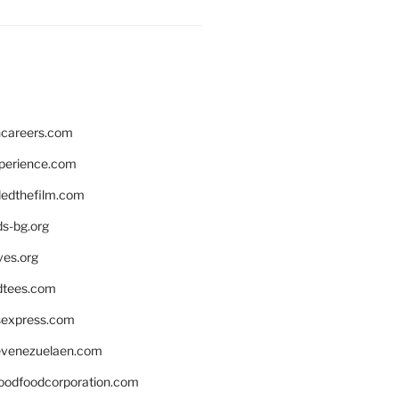
hcareers.com
xperience.com
edthefilm.com
ds-bg.org
ves.org
tees.com
rsexpress.com
venezuelaen.com
oodfoodcorporation.com