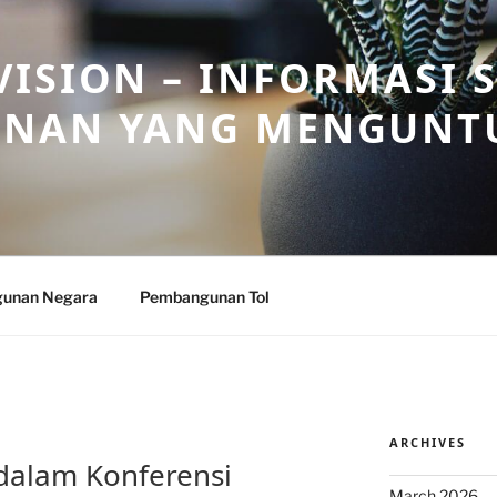
ISION – INFORMASI 
NAN YANG MENGUNT
unan Negara
Pembangunan Tol
ARCHIVES
f dalam Konferensi
March 2026