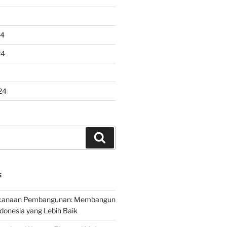
24
24
24
Search
S
encanaan Pembangunan: Membangun
onesia yang Lebih Baik