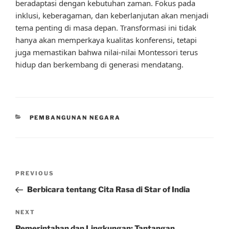
beradaptasi dengan kebutuhan zaman. Fokus pada
inklusi, keberagaman, dan keberlanjutan akan menjadi
tema penting di masa depan. Transformasi ini tidak
hanya akan memperkaya kualitas konferensi, tetapi
juga memastikan bahwa nilai-nilai Montessori terus
hidup dan berkembang di generasi mendatang.
CATEGORIES
PEMBANGUNAN NEGARA
Post
Previous
PREVIOUS
navigation
Post
Berbicara tentang Cita Rasa di Star of India
Next
NEXT
Post
Pemerintahan dan Lingkungan: Tantangan