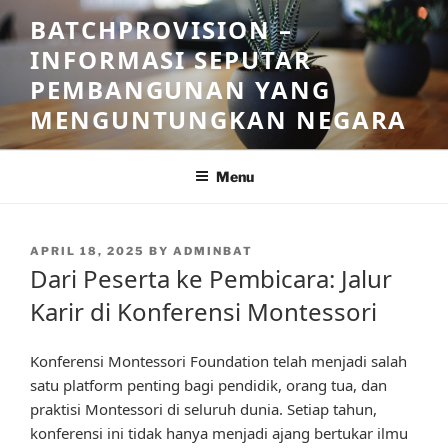
Skip
BATCHPROVISION –
to
INFORMASI SEPUTAR
content
PEMBANGUNAN YANG
MENGUNTUNGKAN NEGARA
Menu
POSTED
APRIL 18, 2025
BY
ADMINBAT
ON
Dari Peserta ke Pembicara: Jalur
Karir di Konferensi Montessori
Konferensi Montessori Foundation telah menjadi salah
satu platform penting bagi pendidik, orang tua, dan
praktisi Montessori di seluruh dunia. Setiap tahun,
konferensi ini tidak hanya menjadi ajang bertukar ilmu