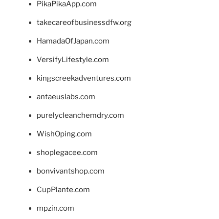
PikaPikaApp.com
takecareofbusinessdfw.org
HamadaOfJapan.com
VersifyLifestyle.com
kingscreekadventures.com
antaeuslabs.com
purelycleanchemdry.com
WishOping.com
shoplegacee.com
bonvivantshop.com
CupPlante.com
mpzin.com