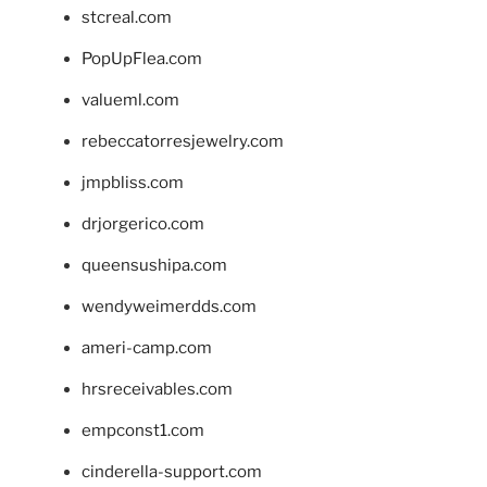
stcreal.com
PopUpFlea.com
valueml.com
rebeccatorresjewelry.com
jmpbliss.com
drjorgerico.com
queensushipa.com
wendyweimerdds.com
ameri-camp.com
hrsreceivables.com
empconst1.com
cinderella-support.com