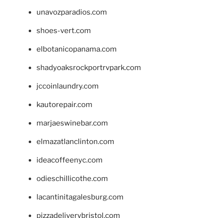
unavozparadios.com
shoes-vert.com
elbotanicopanama.com
shadyoaksrockportrvpark.com
jccoinlaundry.com
kautorepair.com
marjaeswinebar.com
elmazatlanclinton.com
ideacoffeenyc.com
odieschillicothe.com
lacantinitagalesburg.com
pizzadeliverybristol.com