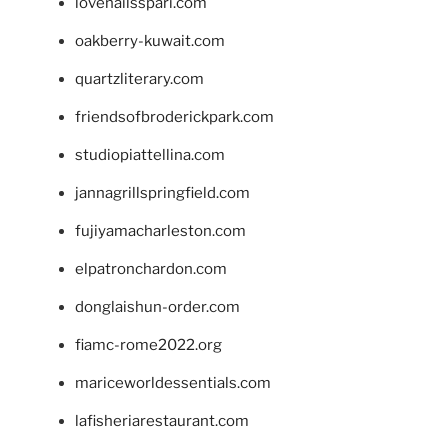
lovenailsspari.com
oakberry-kuwait.com
quartzliterary.com
friendsofbroderickpark.com
studiopiattellina.com
jannagrillspringfield.com
fujiyamacharleston.com
elpatronchardon.com
donglaishun-order.com
fiamc-rome2022.org
mariceworldessentials.com
lafisheriarestaurant.com