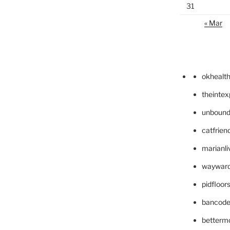
31
« Mar
okhealt
theinte
unbound
catfrien
marianli
wayward
pidfloo
bancode
betterm