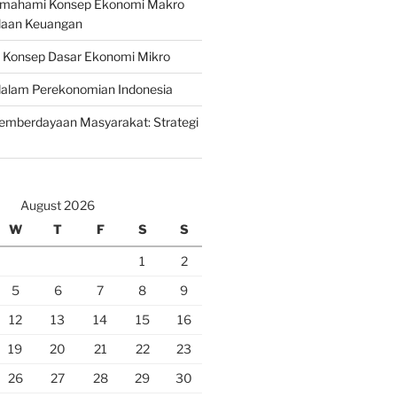
emahami Konsep Ekonomi Makro
laan Keuangan
n Konsep Dasar Ekonomi Mikro
lam Perekonomian Indonesia
mberdayaan Masyarakat: Strategi
August 2026
W
T
F
S
S
1
2
5
6
7
8
9
12
13
14
15
16
19
20
21
22
23
26
27
28
29
30