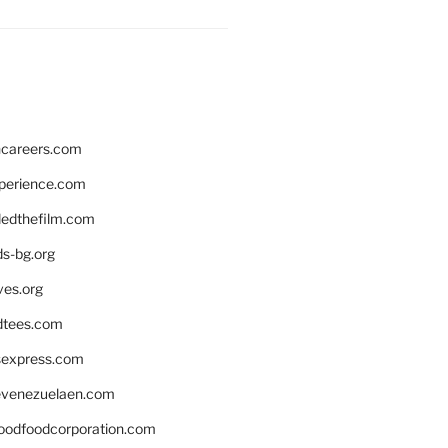
hcareers.com
xperience.com
edthefilm.com
ds-bg.org
ves.org
tees.com
rsexpress.com
venezuelaen.com
oodfoodcorporation.com