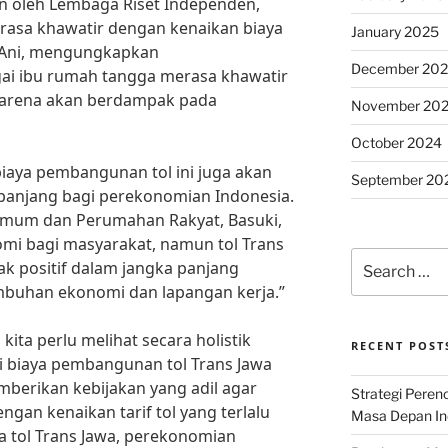
n oleh Lembaga Riset Independen,
asa khawatir dengan kenaikan biaya
January 2025
u Ani, mengungkapkan
December 20
gai ibu rumah tangga merasa khawatir
i karena akan berdampak pada
November 20
October 2024
iaya pembangunan tol ini juga akan
September 20
anjang bagi perekonomian Indonesia.
Umum dan Perumahan Rakyat, Basuki,
i bagi masyarakat, namun tol Trans
Search
 positif dalam jangka panjang
for:
buhan ekonomi dan lapangan kerja.”
kita perlu melihat secara holistik
RECENT POST
 biaya pembangunan tol Trans Jawa
mberikan kebijakan yang adil agar
Strategi Per
ngan kenaikan tarif tol yang terlalu
Masa Depan Ind
 tol Trans Jawa, perekonomian