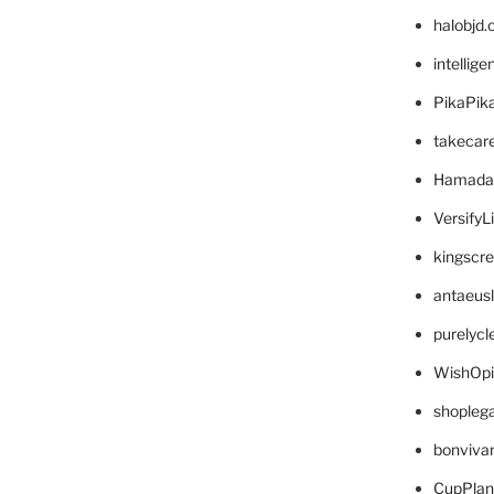
halobjd
intellig
PikaPik
takecar
Hamada
VersifyL
kingscr
antaeus
purelyc
WishOp
shopleg
bonviva
CupPlan