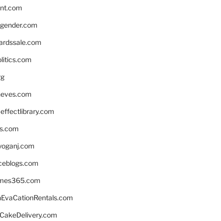
nnt.com
gender.com
ardssale.com
litics.com
rg
neves.com
ffectlibrary.com
ns.com
yoganj.com
rceblogs.com
ames365.com
EvaCationRentals.com
rCakeDelivery.com