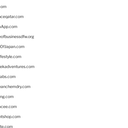
.com
enceqatar.com
aApp.com
eofbusinessdfw.org
OfJapan.com
ifestyle.com
eekadventures.com
labs.com
leanchemdry.com
ing.com
acee.com
ntshop.com
te.com