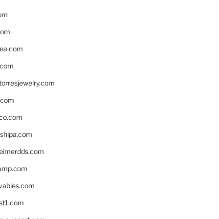
om
com
ea.com
.com
torresjewelry.com
s.com
ico.com
shipa.com
eimerdds.com
camp.com
ivables.com
st1.com