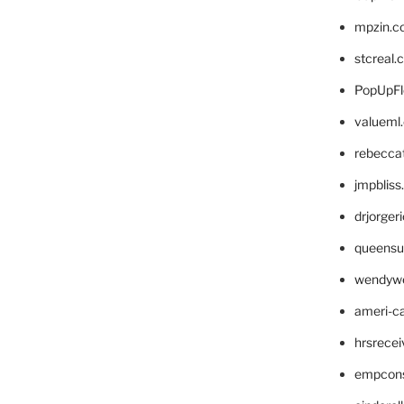
mpzin.c
stcreal.
PopUpFl
valueml
rebecca
jmpblis
drjorger
queensu
wendyw
ameri-
hrsrece
empcon