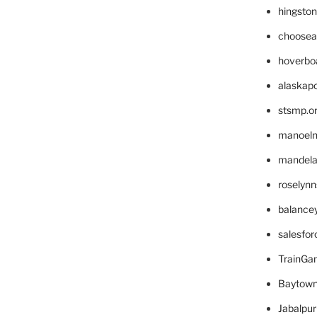
hingsto
choosea
hoverbo
alaskapo
stsmp.o
manoel
mandelae
roselyn
balance
salesfo
TrainG
Baytown
Jabalpu