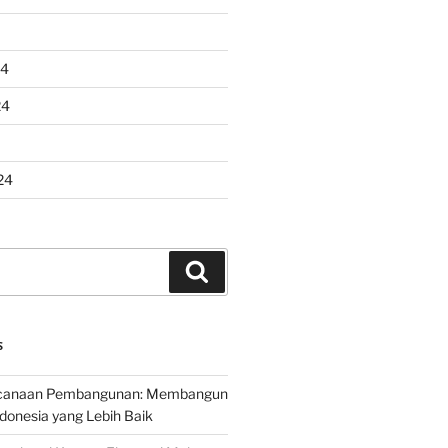
24
24
24
Search
S
encanaan Pembangunan: Membangun
onesia yang Lebih Baik