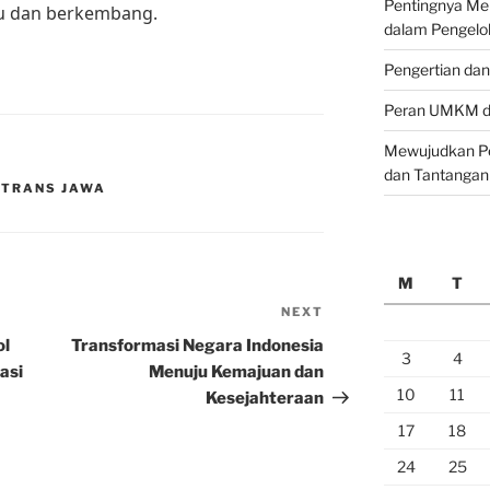
Pentingnya M
ju dan berkembang.
dalam Pengelo
Pengertian da
Peran UMKM da
Mewujudkan Pe
dan Tantangan
 TRANS JAWA
M
T
NEXT
Next
Post
ol
Transformasi Negara Indonesia
3
4
asi
Menuju Kemajuan dan
10
11
Kesejahteraan
17
18
24
25