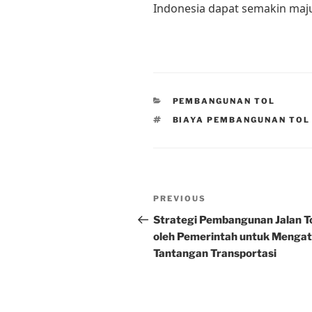
Indonesia dapat semakin ma
CATEGORIES
PEMBANGUNAN TOL
TAGS
BIAYA PEMBANGUNAN TOL
Post
Previous
PREVIOUS
navigation
Post
Strategi Pembangunan Jalan T
oleh Pemerintah untuk Mengat
Tantangan Transportasi