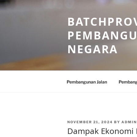
Skip
to
BATCHPROV
content
PEMBANGU
NEGARA
Pembangunan Jalan
Pembang
POSTED
NOVEMBER 21, 2024
BY
ADMIN
ON
Dampak Ekonomi 