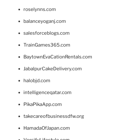
roselynns.com
balanceyoganj.com
salesforceblogs.com
TrainGames365.com
BaytownEvaCationRentals.com
JabalpurCakeDelivery.com
halobjd.com
intelligenceqatar.com
PikaPikaApp.com
takecareofbusinessdfw.org
HamadaOfJapan.com
VersifyLifestyle.com