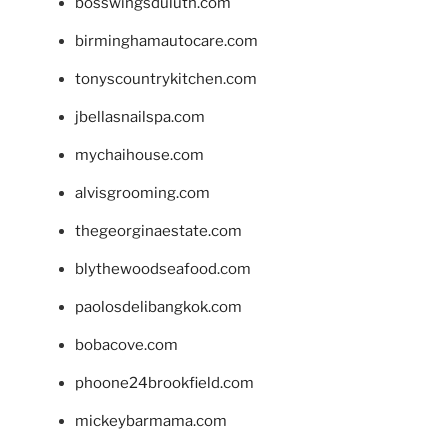
bosswingsduluth.com
birminghamautocare.com
tonyscountrykitchen.com
jbellasnailspa.com
mychaihouse.com
alvisgrooming.com
thegeorginaestate.com
blythewoodseafood.com
paolosdelibangkok.com
bobacove.com
phoone24brookfield.com
mickeybarmama.com