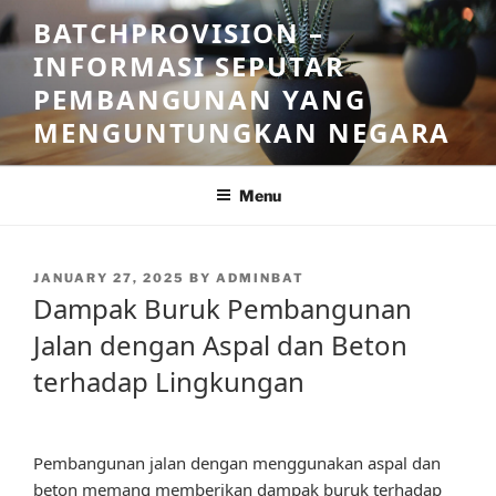
Skip
BATCHPROVISION –
to
INFORMASI SEPUTAR
content
PEMBANGUNAN YANG
MENGUNTUNGKAN NEGARA
Menu
POSTED
JANUARY 27, 2025
BY
ADMINBAT
ON
Dampak Buruk Pembangunan
Jalan dengan Aspal dan Beton
terhadap Lingkungan
Pembangunan jalan dengan menggunakan aspal dan
beton memang memberikan dampak buruk terhadap