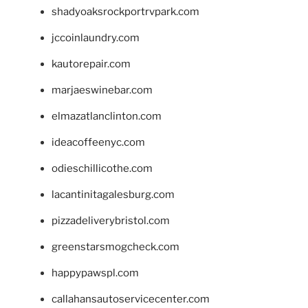
shadyoaksrockportrvpark.com
jccoinlaundry.com
kautorepair.com
marjaeswinebar.com
elmazatlanclinton.com
ideacoffeenyc.com
odieschillicothe.com
lacantinitagalesburg.com
pizzadeliverybristol.com
greenstarsmogcheck.com
happypawspl.com
callahansautoservicecenter.com