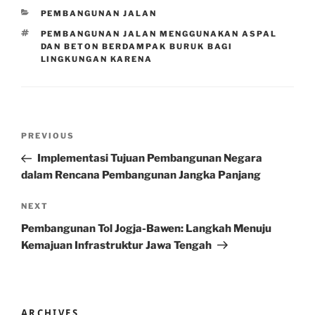
CATEGORIES
PEMBANGUNAN JALAN
TAGS
PEMBANGUNAN JALAN MENGGUNAKAN ASPAL
DAN BETON BERDAMPAK BURUK BAGI
LINGKUNGAN KARENA
Post
Previous
PREVIOUS
navigation
Post
Implementasi Tujuan Pembangunan Negara
dalam Rencana Pembangunan Jangka Panjang
Next
NEXT
Post
Pembangunan Tol Jogja-Bawen: Langkah Menuju
Kemajuan Infrastruktur Jawa Tengah
ARCHIVES