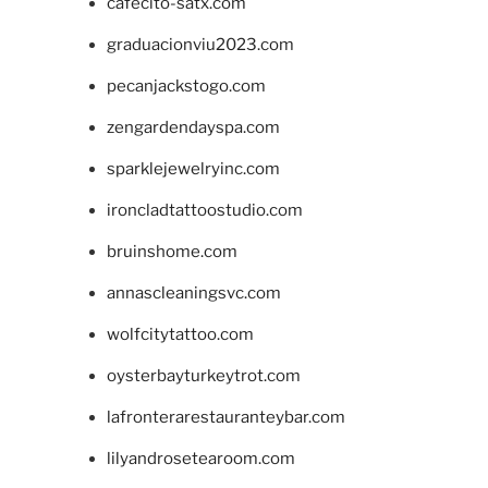
cafecito-satx.com
graduacionviu2023.com
pecanjackstogo.com
zengardendayspa.com
sparklejewelryinc.com
ironcladtattoostudio.com
bruinshome.com
annascleaningsvc.com
wolfcitytattoo.com
oysterbayturkeytrot.com
lafronterarestauranteybar.com
lilyandrosetearoom.com