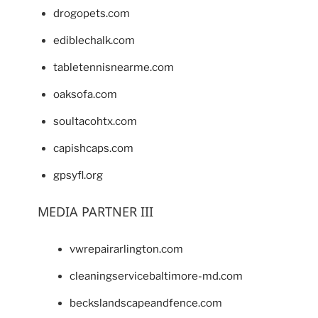
drogopets.com
ediblechalk.com
tabletennisnearme.com
oaksofa.com
soultacohtx.com
capishcaps.com
gpsyfl.org
MEDIA PARTNER III
vwrepairarlington.com
cleaningservicebaltimore-md.com
beckslandscapeandfence.com