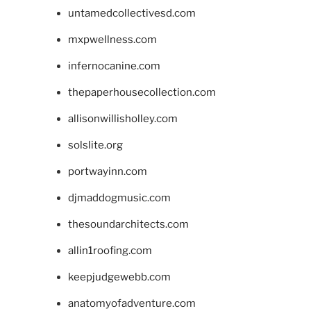
untamedcollectivesd.com
mxpwellness.com
infernocanine.com
thepaperhousecollection.com
allisonwillisholley.com
solslite.org
portwayinn.com
djmaddogmusic.com
thesoundarchitects.com
allin1roofing.com
keepjudgewebb.com
anatomyofadventure.com